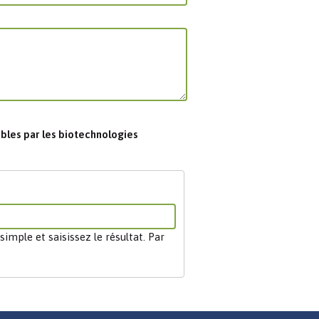
Les chimistes dans...
Enseignement
Chimie et Notre-Dame
Réactions en un clin d’oeil
Fiches métiers
bles par les biotechnologies
mple et saisissez le résultat. Par