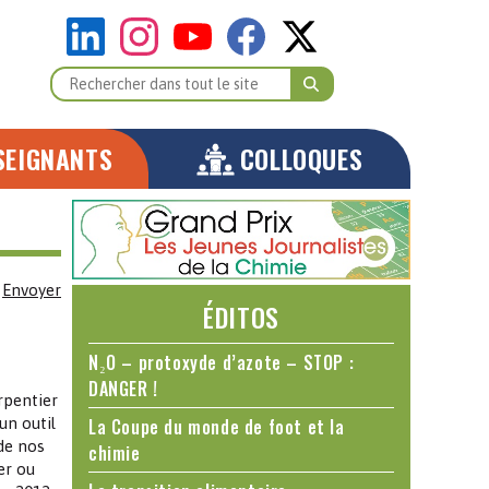
SEIGNANTS
COLLOQUES
Envoyer
ÉDITOS
N₂O – protoxyde d’azote – STOP :
DANGER !
rpentier
un outil
La Coupe du monde de foot et la
de nos
chimie
er ou