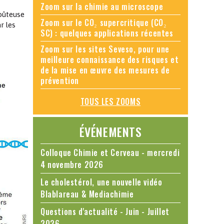
Zoom sur la chimie au microscope
oûteuse
Zoom sur le CO₂ supercritique (CO₂
r les
SC) : quelques applications récentes
Zoom sur les sites Seveso, pour une
meilleure connaissance des risques et
de la mise en œuvre des mesures de
prévention
TOUS LES ZOOMS
ÉVÉNEMENTS
Colloque Chimie et Cerveau - mercredi
4 novembre 2026
Le cholestérol, une nouvelle vidéo
Blablareau & Mediachimie
Questions d'actualité - Juin - Juillet
2026