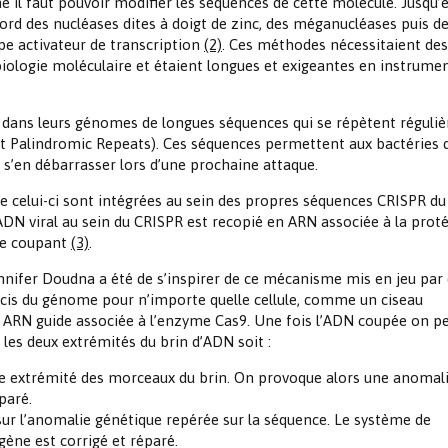
e il faut pouvoir modifier les séquences de cette molécule. Jusqu’
abord des nucléases dites à doigt de zinc, des méganucléases puis d
Les chimistes dans...
Enseignement
Chimie et Notre-Dame
pe activateur de transcription
(2)
. Ces méthodes nécessitaient des
iologie moléculaire et étaient longues et exigeantes en instrumen
Réactions en un clin d’oeil
t dans leurs génomes de longues séquences qui se répètent réguli
Fiches métiers
t Palindromic Repeats). Ces séquences permettent aux bactéries 
 s’en débarrasser lors d’une prochaine attaque.
 de celui-ci sont intégrées au sein des propres séquences CRISPR du
’ADN viral au sein du CRISPR est recopié en ARN associée à la prot
 le coupant
(3)
.
nnifer Doudna a été de s’inspirer de ce mécanisme mis en jeu par
écis du génome pour n’importe quelle cellule, comme un ciseau
ne ARN guide associée à l’enzyme Cas9. Une fois l’ADN coupée on p
 les deux extrémités du brin d’ADN soit :
ue extrémité des morceaux du brin. On provoque alors une anomali
paré.
ur l’anomalie génétique repérée sur la séquence. Le système de
 gène est corrigé et réparé.