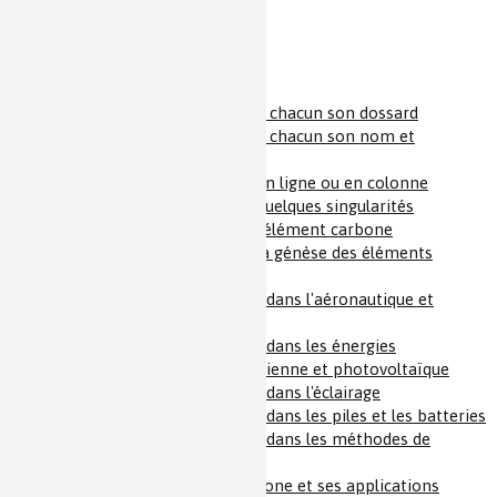
Symboles et éléments (1)
Symboles et éléments (2)
Une affaire de famille (1) : à chacun son dossard
Une affaire de famille (2) : à chacun son nom et
diminutif
Une affaire de famille (3) : en ligne ou en colonne
Une affaire de famille (4) : quelques singularités
Une affaire de famille (5) : l'élément carbone
Une affaire de famille (6) : la génèse des éléments
(1) Les éléments chimiques dans l'aéronautique et
l'espace
(2) Les éléments chimiques dans les énergies
renouvelables d’origines éolienne et photovoltaïque
(3) Les éléments chimiques dans l'éclairage
(4) Les éléments chimiques dans les piles et les batteries
(5) Les éléments chimiques dans les méthodes de
datation
(6) L'élément chimique carbone et ses applications