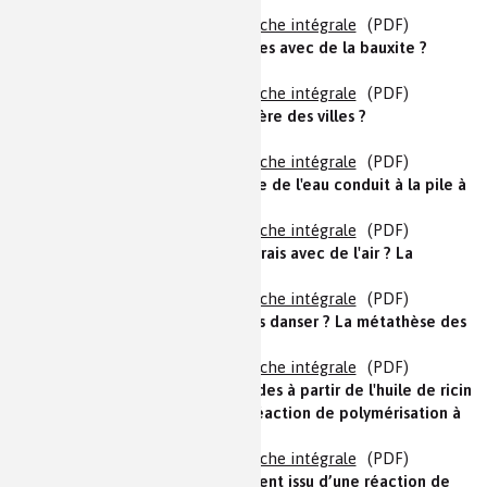
de fusion du verre
En texte
|
En images
|
Fiche intégrale
(PDF)
Comment faire des casseroles avec de la bauxite ?
L'électrolyse
En texte
|
En images
|
Fiche intégrale
(PDF)
Comment assainir l'atmosphère des villes ?
L'hydrotraitement
En texte
|
En images
|
Fiche intégrale
(PDF)
H
O ou comment la synthèse de l'eau conduit à la pile à
2
hydrogène ?
En texte
|
En images
|
Fiche intégrale
(PDF)
Comment fabriquer des engrais avec de l'air ? La
synthèse de l'ammoniac
En texte
|
En images
|
Fiche intégrale
(PDF)
Les molécules peuvent-elles danser ? La métathèse des
alcènes
En texte
|
En images
|
Fiche intégrale
(PDF)
Comment faire des polyamides à partir de l'huile de ricin
? Du ricin au Rilsan® : une réaction de polymérisation à
la française
En texte
|
En images
|
Fiche intégrale
(PDF)
Qui n’a pas pris un médicament issu d’une réaction de