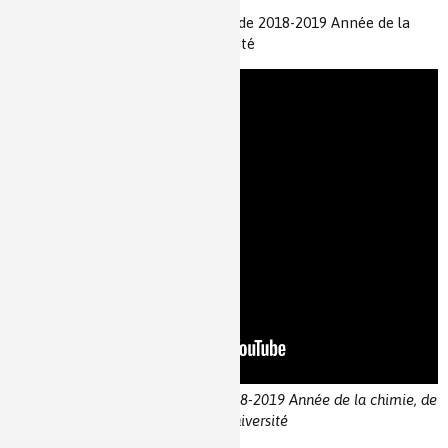
de la chimie (juillet 2019)
Vidéo du lancement officiel de 2018-2019 Année de la
chimie, de l'école à l'université
Vidéo du lancement officiel de 2018-2019 Année de la chimie, de
l'école à l'université