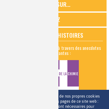
ZOOMS SUR...
QUIZ
VIDÉOS HISTOIRES
Découvrez la chimie en vidéo à travers des anecdotes
historiques, insolites et amusantes :
Nous utilisons une sélection de nos propres cookies
et de cookies de tiers sur les pages de ce site web :
des cookies essentiels, qui sont nécessaires pour