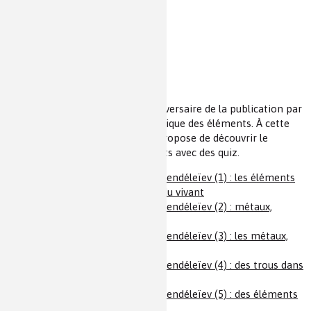
chimie, de l'école à l'université
Quiz en ligne
e
L'année 2019 célèbre le 150
anniversaire de la publication par
Mendeleiev de son tableau périodique des éléments. À cette
occasion Mediachimie.org vous propose de découvrir le
tableau périodique et ses éléments avec des quiz.
Découverte du tableau de Mendéleïev (1) : les éléments
constitutifs des molécules du vivant
Découverte du tableau de Mendéleïev (2) : métaux,
éléments durs ou mous ?
Découverte du tableau de Mendéleïev (3) : les métaux,
des goûts et des couleurs
Découverte du tableau de Mendéleïev (4) : des trous dans
un tableau
Découverte du tableau de Mendéleïev (5) : des éléments
extravagants