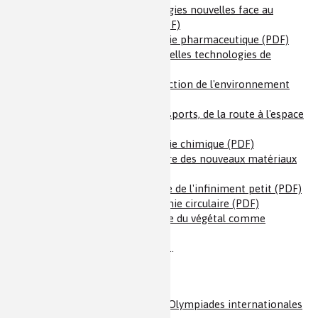
Les chimistes dans les énergies nouvelles face au
développement durable (PDF)
Les chimistes dans l'industrie pharmaceutique (PDF)
Les chimistes dans les nouvelles technologies de
l'information (PDF)
Les chimistes dans la protection de l'environnement
(PDF)
Les chimistes dans les transports, de la route à l'espace
(PDF)
Les chimistes dans l'industrie chimique (PDF)
Les chimistes dans l'aventure des nouveaux matériaux
(PDF)
Les chimistes dans la traque de l'infiniment petit (PDF)
Les chimistes dans l'économie circulaire (PDF)
Les chimistes dans la chimie du végétal comme
substitut du pétrole (PDF)
…et d'autres thèmes à venir…
Autres informations :
Appel à bénévoles pour les Olympiades internationales