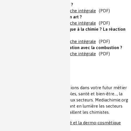
couplage organométallique ?
En texte
|
En images
|
Fiche intégrale
(PDF)
De la vigne au verre : tout un art ?
En texte
|
En images
|
Fiche intégrale
(PDF)
Comment passer de la musique à la chimie ? La réaction
d'aldolisation
En texte
|
En images
|
Fiche intégrale
(PDF)
Comment changer de civilisation avec la combustion ?
En texte
|
En images
|
Fiche intégrale
(PDF)
Les chimistes dans...
Comment concilier plusieurs passions dans votre futur métier
? Transports, énergies renouvelables, santé et bien-être..., la
chimie intervient dans de nombreux secteurs. Mediachimie.org
propose une série de fiches mettant en lumière les secteurs
économiques où innovent et travaillent les chimistes.
Les chimistes dans la beauté et la dermo-cosmétique
(PDF)