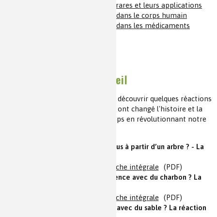
(7) Les éléments des terres rares et leurs applications
(8) Les éléments chimiques dans le corps humain
(9) Les éléments chimiques dans les médicaments
Réactions en un clin d'oeil
Mediachimie.org vous propose de découvrir quelques réactions
et transformations chimiques qui ont changé l'histoire et la
vie des hommes au cours des temps en révolutionnant notre
quotidien :
Comment fabriquer des pneus à partir d’un arbre ? - La
vulcanisation
En texte
|
En images
|
Fiche intégrale
(PDF)
Comment fabriquer de l'essence avec du charbon ? La
réaction de Fischer-Tropsch
En texte
|
En images
|
Fiche intégrale
(PDF)
Comment faire des vitrages avec du sable ? La réaction