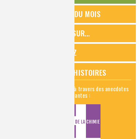
QUESTIONS DU MOIS
ZOOMS SUR...
QUIZ
VIDÉOS HISTOIRES
Découvrez la chimie en vidéo à travers des anecdotes
historiques, insolites et amusantes :