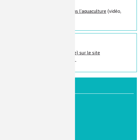
Assistant commercial dans l'aquaculture
(vidéo,
1:00)
En savoir plus
Assistant(e) commercial(e) sur le site
Jetravailledanslachimie.fr
PAR NIVEAU DE FORMATION
CAP / Bac Pro / Bac Techno
Bac +2/3
Bac +5/8