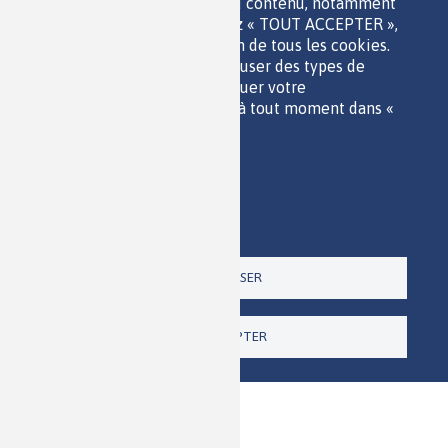
sont utilisés pour afficher du contenu, notamment
QUI SOMMES-NOUS ?
les vidéos. Si vous choisissez « TOUT ACCEPTER »,
PARTENAIRES
vous consentez à l'utilisation de tous les cookies.
OUTILS DE COMMUNICATION
Vous pouvez accepter ou refuser des types de
MENTIONS LÉGALES
cookies individuels et révoquer votre
POLITIQUE DES DONNÉES
consentement pour l'avenir à tout moment dans «
ACCESSIBILITÉ
Paramètres ».
RSS
Politique de confidentialité
CONTACT
Imprimer
Paramètres
Un site de la
TOUT REFUSER
TOUT ACCEPTER