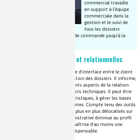
commercial travaille
Les chimistes dans...
Enseignement
Chimie et Notre-Dame
en support à l’équipe
commerciale dans la
gestion et le suivi de
Réactions en un clin d’oeil
tous les dossiers
commerciaux allant de la prise de commande jusqu’à la
Fiches métiers
livraison des produits.
Compétences techniques et relationnelles
L’assistant commercial joue le rôle d’interface entre le client
et l’entreprise. Il participe à la gestion des dossiers. Il informe,
renseigne, conseille sur les différents aspects de la relation
commerciale ou sur certains aspects techniques. Il peut être
amené à participer aux études statistiques, à gérer les bases
de données clients, à suivre les ventes. Compte tenu des outils
informatiques à disposition et de plus en plus délocalisés sur
le terrain, la part purement administrative diminue au profit
de missions plus techniques. La maîtrise d’au moins une
langue étrangère (anglais) est indispensable.