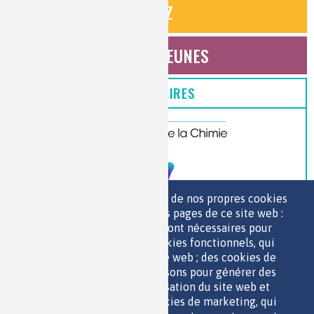
QUIZ
ESPACE JEUNES
PARTENAIRES
Nous utilisons une sélection de nos propres cookies
et de cookies de tiers sur les pages de ce site web :
des cookies essentiels, qui sont nécessaires pour
>> VOIR TOUS LES PARTENAIRES
utiliser le site web ; des cookies fonctionnels, qui
facilitent l'utilisation du site web ; des cookies de
performance, que nous utilisons pour générer des
données agrégées sur l'utilisation du site web et
des statistiques ; et des cookies de marketing, qui