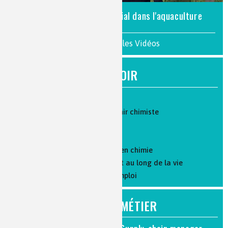
Assistant commercial dans l'aquaculture
>> Voir toutes les Vidéos
À SAVOIR
Parcours de formation
Les 10 bonnes raisons de devenir chimiste
Où travaillent les chimistes ?
Parlons salaire
Formation par l'apprentissage en chimie
La formation et l’évolution tout au long de la vie
Recherche d'emploi : mode d'emploi
FOCUS MÉTIER