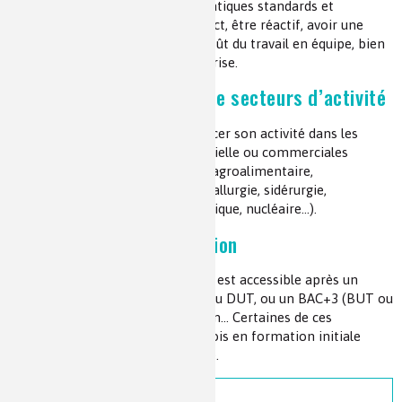
Il doit maîtriser les outils informatiques standards et
spécialisés, avoir le sens du contact, être réactif, avoir une
aisance rédactionnelle, avoir le goût du travail en équipe, bien
connaître les produits de l’entreprise.
Présent dans beaucoup de secteurs d’activité
L’assistant commercial peut exercer son activité dans les
entreprises de production industrielle ou commerciales
(chimie, parachimie, agrochimie, agroalimentaire,
électronique, textile, pétrole, métallurgie, sidérurgie,
mécanique, automobile, aéronautique, nucléaire…).
Spécificités de la formation
Le métier d’assistant commercial est accessible après un
BAC+2, par exemple par un BTS ou DUT, ou un BAC+3 (BUT ou
licence pro) en commerce, gestion… Certaines de ces
formations peuvent exister à la fois en formation initiale
et/ou en formation en alternance.
Ressources associées