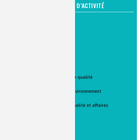
PAR FONCTION ET DOMAINE D’ACTIVITÉ
Recherche et développement
Procédés
Production et maintenance
Marketing et ventes
Analyse laboratoire et contrôle qualité
Qualité, hygiène, sécurité et environnement
Réglementation : assurance qualité et affaires
réglementaires
Logistique et achats
Enseignement