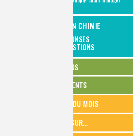
Responsable Logistique / Supply-chain manager
(H/F)
L'EMPLOI EN CHIMIE
DES RÉPONSES
À VOS QUESTIONS
ÉDITOS
ÉVÉNEMENTS
QUESTIONS DU MOIS
ZOOMS SUR...