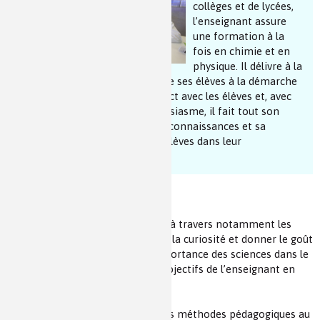
collèges et de lycées,
Les chimistes dans...
Enseignement
Chimie et Notre-Dame
l’enseignant assure
une formation à la
fois en chimie et en
Réactions en un clin d’oeil
physique. Il délivre à la
fois un savoir théorique et initie ses élèves à la démarche
Fiches métiers
expérimentale. Il aime le contact avec les élèves et, avec
beaucoup d'énergie et d’enthousiasme, il fait tout son
possible pour transmettre ses connaissances et sa
rigueur en accompagnant ses élèves dans leur
progression.
Ses objectifs
Initier à la démarche scientifique à travers notamment les
activités expérimentales, susciter la curiosité et donner le goût
des sciences, faire percevoir l’importance des sciences dans le
monde contemporain, sont les objectifs de l’enseignant en
collège ou en lycée.
Pour cela il doit savoir adapter ses méthodes pédagogiques au