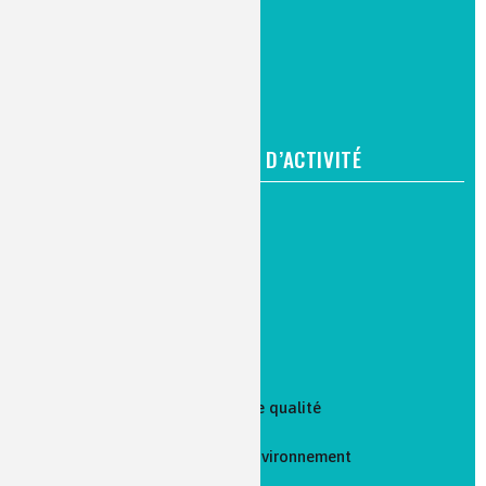
CAP / Bac Pro / Bac Techno
Bac +2/3
Bac +5/8
PAR FONCTION ET DOMAINE D’ACTIVITÉ
Recherche et développement
Procédés
Production et maintenance
Marketing et ventes
Analyse laboratoire et contrôle qualité
Qualité, hygiène, sécurité et environnement