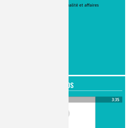
Réglementation : assurance qualité et affaires
réglementaires
Logistique et achats
Enseignement
FICHES MÉTIERS
Toutes les fiches métiers
VIDÉOS
3:35