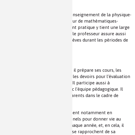
public d’élèves auquel il s’adresse.
Dans les lycées professionnels, l’enseignement de la physique-
chimie est assuré par un professeur de mathématiques-
sciences physiques. L’enseignement pratique y tient une large
part. En contact avec l'entreprise, le professeur assure aussi
l'encadrement pédagogique des élèves durant les périodes de
stages.
Ses activités connexes
Quand il n’est pas avec ses élèves, il prépare ses cours, les
exercices, les travaux pratiques et les devoirs pour l’évaluation
et corrige de nombreuses copies. Il participe aussi à
l’orientation en collaboration avec l’équipe pédagogique. Il
répond aux préoccupations des parents dans le cadre de
réunions ou d’entretiens.
Il participe à la vie de l’établissement notamment en
concertation avec tous les personnels pour donner vie au
projet d’établissement débattu chaque année, et, en cela, il
peut mener certaines actions qui se rapprochent de sa