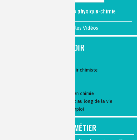
Professeur(e) de physique-chimie
>> Voir toutes les Vidéos
À SAVOIR
Parcours de formation
Les 10 bonnes raisons de devenir chimiste
Où travaillent les chimistes ?
Parlons salaire
Formation par l'apprentissage en chimie
La formation et l’évolution tout au long de la vie
Recherche d'emploi : mode d'emploi
FOCUS MÉTIER