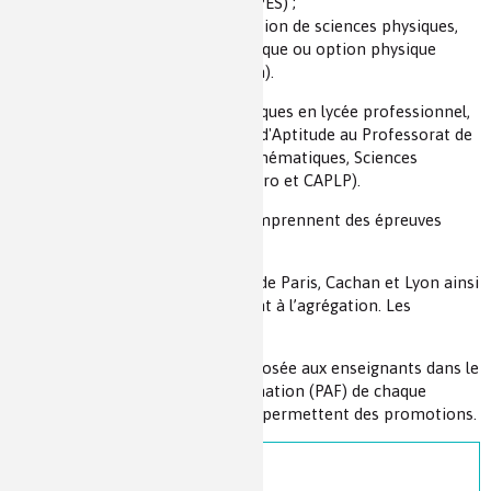
physiques (M1 ou M2 et CAPES) ;
soit le concours de l’agrégation de sciences physiques,
option chimie, option physique ou option physique
appliquée (M2 et agrégation).
Pour enseigner les sciences physiques en lycée professionnel,
ils ont réussi le CAPLP (Certificat d'Aptitude au Professorat de
Lycée Professionnel) section Mathématiques, Sciences
Physiques et Chimiques (Master pro et CAPLP).
Ces concours d’enseignement comprennent des épreuves
théoriques et pratiques.
Les Écoles normales supérieures de Paris, Cachan et Lyon ainsi
que quelques universités préparent à l’agrégation. Les
universités préparent au CAPES.
Une formation continue est proposée aux enseignants dans le
cadre des Plans d’Actions de Formation (PAF) de chaque
académie. Des concours internes permettent des promotions.
Ressources associées