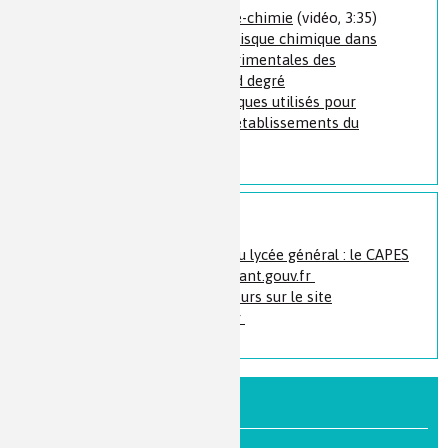
Professeur(e) de physique-chimie
(vidéo, 3:35)
Guide : La prévention du risque chimique dans
les salles d’activités expérimentales des
établissements du second degré
Guide : les produits chimiques utilisés pour
l’enseignement dans les établissements du
second degré
En savoir plus
Enseigner au collège ou au lycée général : le CAPES
sur le site devenirenseignant.gouv.fr
Se repérer dans les concours sur le site
devenirenseignant.gouv.fr
PAR NIVEAU DE FORMATION