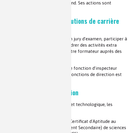
discipline ou non, comme il l’entend. Ses actions sont
appréciées et valorisées.
Activités annexes et évolutions de carrière
possibles
Il peut également faire partie d’un jury d’examen, participer à
la mise au point de sujets et encadrer des activités extra
scolaires à son initiative. Il peut être formateur auprès des
futurs enseignants.
Une évolution de carrière vers une fonction d’inspecteur
pédagogique mais aussi dans les fonctions de direction est
possible.
Spécificités de la formation
En collège et/ou en lycée général et technologique, les
enseignants ont réussi :
soit le concours du CAPES (Certificat d'Aptitude au
Professorat de l'Enseignement Secondaire) de sciences