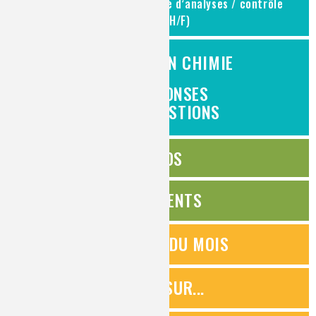
Responsable de laboratoire d’analyses / contrôle
qualité (H/F)
L'EMPLOI EN CHIMIE
DES RÉPONSES
À VOS QUESTIONS
ÉDITOS
ÉVÉNEMENTS
QUESTIONS DU MOIS
ZOOMS SUR...