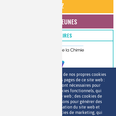
QUIZ
ESPACE JEUNES
PARTENAIRES
Nous utilisons une sélection de nos propres cookies
et de cookies de tiers sur les pages de ce site web :
des cookies essentiels, qui sont nécessaires pour
>> VOIR TOUS LES PARTENAIRES
utiliser le site web ; des cookies fonctionnels, qui
facilitent l'utilisation du site web ; des cookies de
performance, que nous utilisons pour générer des
données agrégées sur l'utilisation du site web et
des statistiques ; et des cookies de marketing, qui