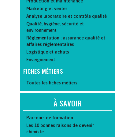
Production et maintenance
Marketing et ventes
Analyse laboratoire et contrôle qualité
Qualité, hygiène, sécurité et
environnement
Réglementation : assurance qualité et
affaires réglementaires
Logistique et achats
Enseignement
FICHES MÉTIERS
Toutes les fiches métiers
À SAVOIR
Parcours de formation
Les 10 bonnes raisons de devenir
chimiste