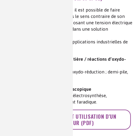
Objectifs :
Comprendre comment il est possible de faire
évoluer un système chimique dans le sens contraire de son
sens d’évolution spontané en imposant une tension électrique
entre deux électrodes plongeant dans une solution
électrolytique.
Appréhender quelques-unes des applications industrielles de
l’électrolyse.
Transformation chimique de la matière / réactions d’oxydo-
réduction
Notions et contenus :
Réaction d’oxydo-réduction ; demi-pile,
pile, anode, cathode.
Synthèse chimique / aspect microscopique
Notions et contenus :
Électrolyse, électrosynthèse,
applications courantes, rendement faradique.
>> FONCTIONNEMENT ET UTILISATION D'UN
ÉLECTROLYSEUR (PDF)