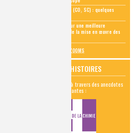
Zoom sur la chimie au microscope
Zoom sur le CO₂ supercritique (CO₂ SC) : quelques
applications récentes
Zoom sur les sites Seveso, pour une meilleure
connaissance des risques et de la mise en œuvre des
mesures de prévention
TOUS LES ZOOMS
VIDÉOS HISTOIRES
Découvrez la chimie en vidéo à travers des anecdotes
historiques, insolites et amusantes :