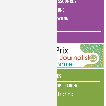
ÉNERGIE ET ÉCONOMIE DES RESSOURCES
QUALITÉ DE VIE, VIE QUOTIDIENNE
SANTÉ, BIEN-ÊTRE ET ALIMENTATION
ANALYSES ET IMAGERIE
HISTOIRE DE LA CHIMIE
ÉDITOS
N₂O – protoxyde d’azote – STOP : DANGER !
La Coupe du monde de foot et la chimie
La transition alimentaire