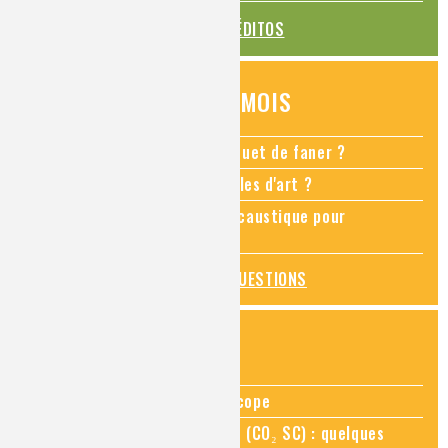
TOUS LES ÉDITOS
QUESTIONS DU MOIS
Comment empêcher mon bouquet de faner ?
Comment restaurer des meubles d'art ?
Pourquoi ajouter de la soude caustique pour
déboucher un évier ?
TOUTES LES QUESTIONS
ZOOMS SUR...
Zoom sur la chimie au microscope
Zoom sur le CO₂ supercritique (CO₂ SC) : quelques