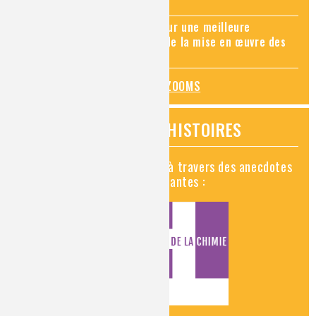
applications récentes
Zoom sur les sites Seveso, pour une meilleure
connaissance des risques et de la mise en œuvre des
mesures de prévention
TOUS LES ZOOMS
VIDÉOS HISTOIRES
Découvrez la chimie en vidéo à travers des anecdotes
historiques, insolites et amusantes :