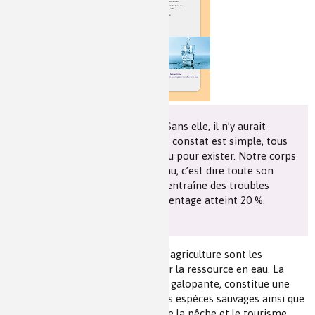
Les chimistes dans...
Enseignement
Chimie et Notre-Dame
Réactions en un clin d’oeil
Fiches métiers
L’eau est indispensable à la vie. Sans elle, il n’y aurait
aucune vie possible sur Terre. Le constat est simple, tous
les êtres vivants ont besoin d’eau pour exister. Notre corps
est constitué d’environ 65 % d’eau, c’est dire toute son
importance : une perte de 10 % entraîne des troubles
graves, voire la mort, si ce pourcentage atteint 20 %.
La croissance démographique et l’agriculture sont les
pressions les plus importantes sur la ressource en eau. La
pollution, liée à une démographie galopante, constitue une
menace pour la santé publique, les espèces sauvages ainsi que
pour les sources de revenu comme la pêche et le tourisme.