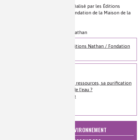
Source(s) :
Dossier pédagogique réalisé par les Éditions
Nathan en partenariat avec La Fondation de la Maison de la
Chimie et Mediachimie
Niveau de lecture :
pour tous
Nature de la ressource :
dossier Nathan
Retrouvez les dossiers Éditions Nathan / Fondation
de la Maison de la Chimie
Voir plus
L’eau : ses propriétés, ses ressources, sa purification
Quels sont les polluants de l’eau ?
La bataille de l’eau propre
L’eau et la ville
NATURE, AGRICULTURE ET ENVIRONNEMENT