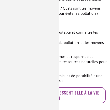
Comment définir une eau potable ? Quels sont les moyens
pour rendre une eau potable ou pour éviter sa pollution ?
Première ST2S
Objectifs :
Savoir définir une eau potable et connaitre les
différents polluants des eaux.
Connaître les différentes sources de pollution, et les moyens
mis en jeu pour la limiter.
Thème 3 - Faire des choix autonomes et responsables
Partie - La gestion responsable des ressources naturelles pour
l’alimentation humaine
Notions et contenus :
Critères chimiques de potabilité d’une
eau. Origines de la pollution de l’eau.
>> L'EAU, UNE RESSOURCE ESSENTIELLE À LA VIE
(PDF)
Auteur(s) :
David Soissons