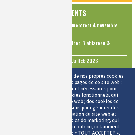
ÉVÉNEMENTS
Colloque Chimie et Cerveau - mercredi 4 novembre
2026
Le cholestérol, une nouvelle vidéo Blablareau &
Mediachimie
Questions d'actualité - Juin - Juillet 2026
TOUS LES ÉVÉNEMENTS
Nous utilisons une sélection de nos propres cookies
et de cookies de tiers sur les pages de ce site web :
des cookies essentiels, qui sont nécessaires pour
ESPACE JEUNES
utiliser le site web ; des cookies fonctionnels, qui
facilitent l'utilisation du site web ; des cookies de
performance, que nous utilisons pour générer des
données agrégées sur l'utilisation du site web et
des statistiques ; et des cookies de marketing, qui
sont utilisés pour afficher du contenu, notamment
QUI SOMMES-NOUS ?
les vidéos. Si vous choisissez « TOUT ACCEPTER »,