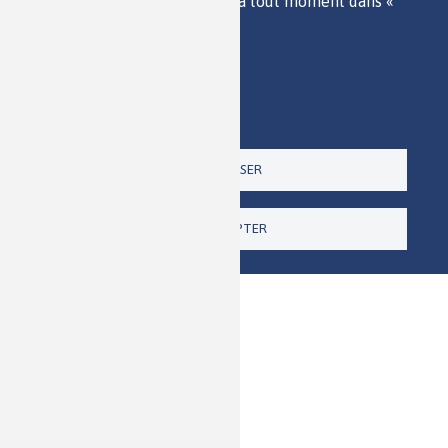
consentement pour l'avenir à tout moment dans «
ACCESSIBILITÉ
Paramètres ».
RSS
Politique de confidentialité
CONTACT
Imprimer
Paramètres
Un site de la
TOUT REFUSER
TOUT ACCEPTER