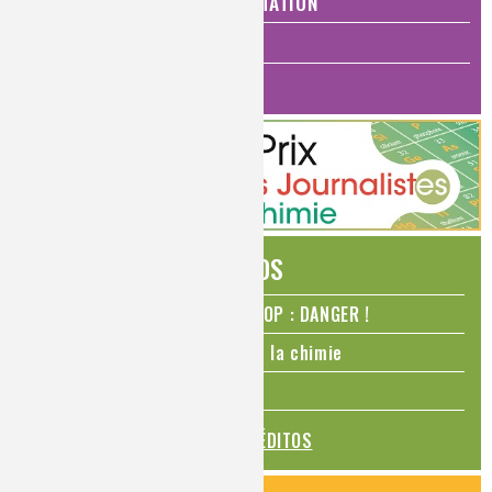
SANTÉ, BIEN-ÊTRE ET ALIMENTATION
ANALYSES ET IMAGERIE
HISTOIRE DE LA CHIMIE
ÉDITOS
N₂O – protoxyde d’azote – STOP : DANGER !
La Coupe du monde de foot et la chimie
La transition alimentaire
TOUS LES ÉDITOS