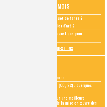
QUESTIONS DU MOIS
Comment empêcher mon bouquet de faner ?
Comment restaurer des meubles d'art ?
Pourquoi ajouter de la soude caustique pour
déboucher un évier ?
TOUTES LES QUESTIONS
ZOOMS SUR...
Zoom sur la chimie au microscope
Zoom sur le CO₂ supercritique (CO₂ SC) : quelques
applications récentes
Zoom sur les sites Seveso, pour une meilleure
connaissance des risques et de la mise en œuvre des