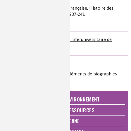
Auteur(s) :
Vincent Pierre Comiti
Source(s) :
Pasteur et l’Académie française, Histoire des
sciences médicales, 20 (1986) pp. 237-241
Niveau de lecture :
pour tous
Nature de la ressource :
article
Accédez à la Bibliothèque interuniversitaire de
Santé, BIU Santé, Paris
Sur le même sujet
Histoire de la chimie
»
Éléments de biographies
NATURE, AGRICULTURE ET ENVIRONNEMENT
ÉNERGIE ET ÉCONOMIE DES RESSOURCES
QUALITÉ DE VIE, VIE QUOTIDIENNE