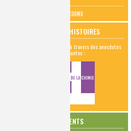
mesures de prévention
TOUS LES ZOOMS
VIDÉOS HISTOIRES
Découvrez la chimie en vidéo à travers des anecdotes
historiques, insolites et amusantes :
ÉVÉNEMENTS