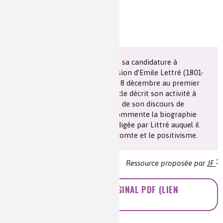
Louis Pasteur (1822-1895) posait sa candidature à
l’Académie française à la succession d’Emile Lettré (1801-
1881) le 27 juin 1881. Il fut élu le 8 décembre au premier
tour de scrutin. L’auteur de l’article décrit son activité à
l’Académie et donne des extraits de son discours de
réception dans lequel Pasteur commente la biographie
d’Auguste Comte (1798-1857) rédigée par Littré auquel il
reproche son admiration pour Comte et le positivisme.
*
Ressource proposée par
JF
ACCÉDEZ À L'ARTICLE ORIGINAL PDF (LIEN
EXTERNE)