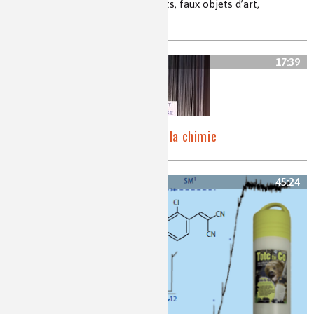
chimie et art, couleurs et pigments, faux objets d’art,
répression des fraudes
17:39
L’expert, l’oeuvre d’art et la chimie
45:24