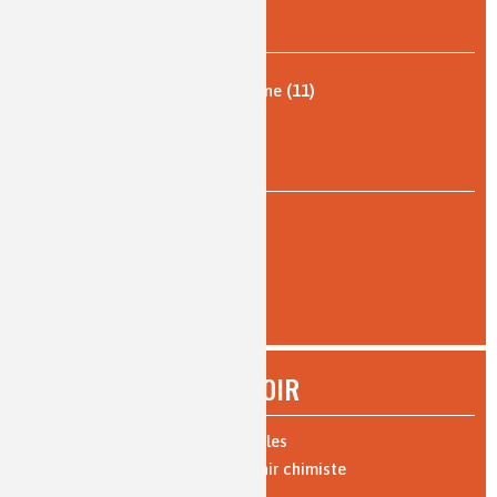
PAR THÈME
Qualité de vie, vie quotidienne
(11)
Analyses et imagerie
(9)
PAR TYPE DE LECTURE
pour tous
(14)
AFFINER
À SAVOIR
Expériences : vidéos et protocoles
Les 10 bonnes raisons de devenir chimiste
Parcours de formation