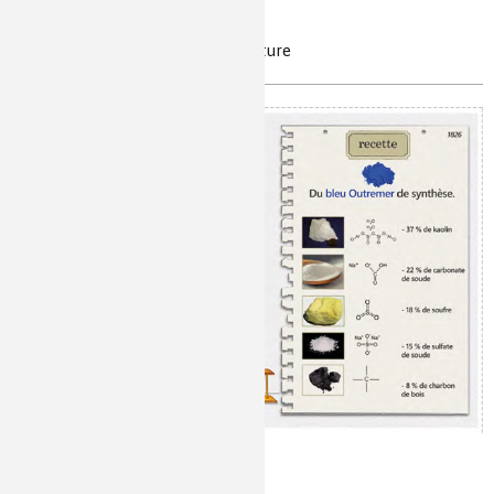
Caillebotte aux rayons X
rayons X, analyse, détection, peinture
Faux, vous êtes sûr ?