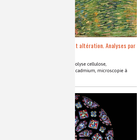
Matériaux du patrimoine et altération. Analyses par
rayonnement synchrotron
rayon X, encre ferro-gallique, hydrolyse cellulose,
dépolymérisation cellulose, jaune cadmium, microscopie à
balayage