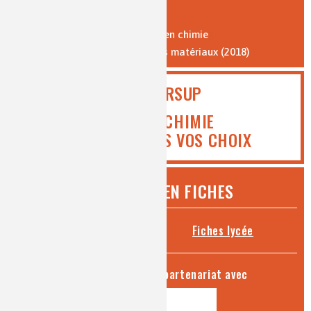
Où travaillent les chimistes ?
Formation par l'apprentissage en chimie
Vocabulaire de la chimie et des matériaux (2018)
PARCOURSUP
ICI MEDIACHIMIE
VOUS AIDE DANS VOS CHOIX
CHIMIE ET... EN FICHES
Fiches collège
Fiches lycée
séries produites en partenariat avec