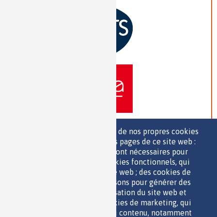
Nous utilisons une sélection de nos propres cookies
et de cookies de tiers sur les pages de ce site web :
des cookies essentiels, qui sont nécessaires pour
>> VOIR TOUS LES PARTENAIRES
utiliser le site web ; des cookies fonctionnels, qui
facilitent l'utilisation du site web ; des cookies de
performance, que nous utilisons pour générer des
données agrégées sur l'utilisation du site web et
des statistiques ; et des cookies de marketing, qui
sont utilisés pour afficher du contenu, notamment