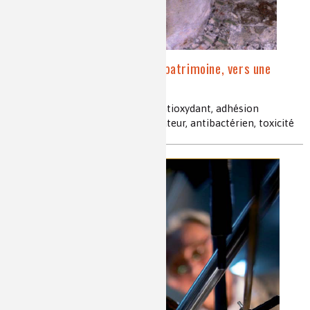
Chimie analytique, art et patrimoine, vers une
vision commune
maquillage égyptien, fard noir, antioxydant, adhésion
cellulaire, phagocytose, vasodilatateur, antibactérien, toxicité