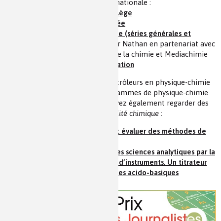
le ministère de l'Éducation nationale :
Fiches Chimie et… Collège
Fiches chimie et… Lycée
Dossiers pédagogiques lycée (séries générales et
technologiques)
réalisés par Nathan en partenariat avec
la Fondation de la Maison de la chimie et Mediachimie
Des ressources pour l'orientation
Enfin si l’utilisation des microcontrôleurs en physique-chimie
dans le cadre des nouveaux programmes de physique-chimie
du lycée vous intéresse, vous pouvez également regarder des
ressources proposées par
L’Actualité chimique
:
Construire un colorimètre et évaluer des méthodes de
dosage par étalonnage
Repenser l’enseignement des sciences analytiques par la
construction et l’évaluation d’instruments. Un titrateur
automatique pour les dosages acido-basiques