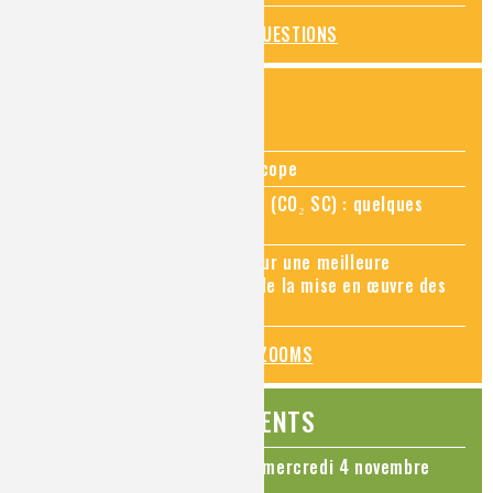
TOUTES LES QUESTIONS
ZOOMS SUR...
Zoom sur la chimie au microscope
Zoom sur le CO₂ supercritique (CO₂ SC) : quelques
applications récentes
Zoom sur les sites Seveso, pour une meilleure
connaissance des risques et de la mise en œuvre des
mesures de prévention
TOUS LES ZOOMS
ÉVÉNEMENTS
Colloque Chimie et Cerveau - mercredi 4 novembre