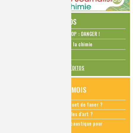
ÉDITOS
N₂O – protoxyde d’azote – STOP : DANGER !
La Coupe du monde de foot et la chimie
La transition alimentaire
TOUS LES ÉDITOS
QUESTIONS DU MOIS
Comment empêcher mon bouquet de faner ?
Comment restaurer des meubles d'art ?
Pourquoi ajouter de la soude caustique pour
déboucher un évier ?