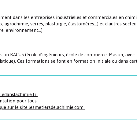
lement dans les entreprises industrielles et commerciales en chimi
, agrochimie, verres, plasturgie, élastomères…) et d’autres secteu
ire, environnement…).
ès un BAC+5 (école d’ingénieurs, école de commerce, Master, avec
ique). Ces formations se font en formation initiale ou dans cert
illedanslachimie.fr
entation pour tous
que sur le site lesmetiersdelachimie.com