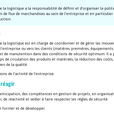
Les chimistes dans...
Enseignement
Chimie et Notre-Dame
 la logistique a la responsabilité de définir et d’organiser la polit
n de flux de marchandises au sein de l’entreprise et en particulier
uction.
Réactions en un clin d’oeil
s
Fiches métiers
e la logistique est en charge de coordonner et de gérer les mouv
 l’entreprise ou vers les clients (matières premières, équipements,
t et de manutention dans des conditions de sécurité optimum. Il a 
ps de circulation des produits et matériels, la réduction des coûts,
en de la qualité.
ns de l’activité de l’entreprise.
 réagir
d’anticipation, des compétences en gestion de projets, en organisat
, de réactivité et veiller à faire respecter les règles de sécurité.
de former et de développer.