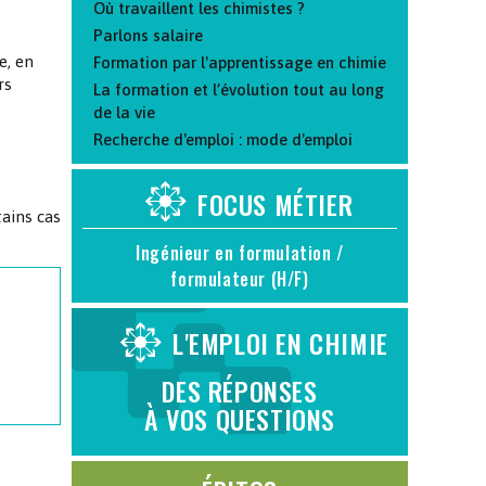
Où travaillent les chimistes ?
Parlons salaire
e, en
Formation par l'apprentissage en chimie
rs
La formation et l’évolution tout au long
de la vie
Recherche d'emploi : mode d'emploi
FOCUS MÉTIER
ains cas
Ingénieur en formulation /
formulateur (H/F)
L'EMPLOI EN CHIMIE
DES RÉPONSES
À VOS QUESTIONS