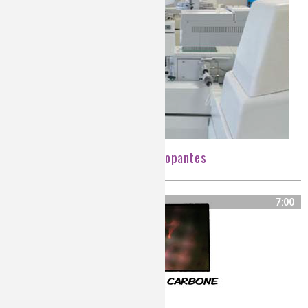
La traque aux molécules dopantes
7:00