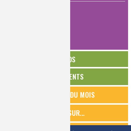
intermédiaire
(1)
pour tous
(60)
AFFINER
ÉDITOS
ÉVÉNEMENTS
QUESTIONS DU MOIS
ZOOMS SUR...
QUIZ