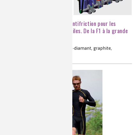
Revêtements complexes antifriction pour les
composants moteurs automobiles. De la F1 à la grande
série
DLC, diamond like carbon, pseudo-diamant, graphite,
mécanique