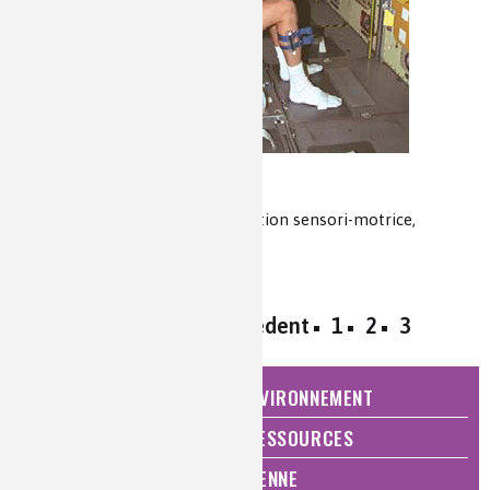
La simplexité
système sensori-moteur, réeducation sensori-motrice,
contrôle du mouvement
« Premier
‹ Précédent
1
2
3
NATURE, AGRICULTURE ET ENVIRONNEMENT
ÉNERGIE ET ÉCONOMIE DES RESSOURCES
QUALITÉ DE VIE, VIE QUOTIDIENNE