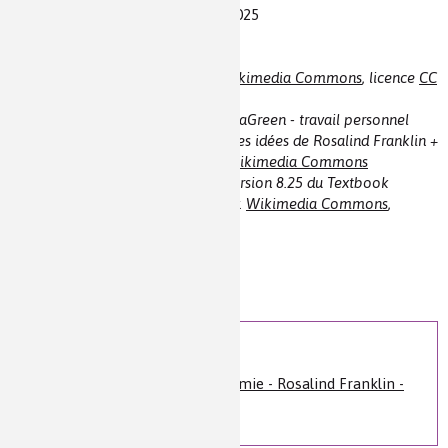
Références consultées le 22/01/2025
Crédits images :
Rosalind Franklin à Paris. CSHL,
Wikimedia Commons
, licence
CC
BY-SA 4.0
Installation expérimentale. MagentaGreen - travail personnel
basé sur geograph.org.uk d'après des idées de Rosalind Franklin +
Raymond Gosling,
CC BY-SA 2.0
,
Wikimedia Commons
Double hélice d'ADN. OpenStax, Version 8.25 du Textbook
OpenStax Anatomy and Physiology.
Wikimedia Commons
,
licence
CC BY 4.0
Auteur(s) :
Catherine Marchal
Niveau de lecture :
pour tous
Nature de la ressource :
article
Voir plus
Petites histoires de la chimie - Rosalind Franklin -
La structure de l'ADN