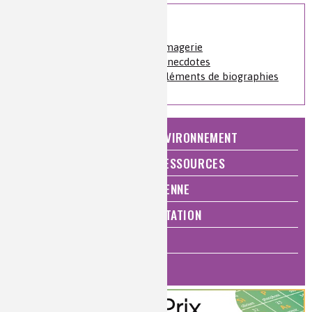
Sur le même sujet
Analyses et imagerie
»
Imagerie
Histoire de la chimie
»
Anecdotes
Histoire de la chimie
»
Éléments de biographies
NATURE, AGRICULTURE ET ENVIRONNEMENT
ÉNERGIE ET ÉCONOMIE DES RESSOURCES
QUALITÉ DE VIE, VIE QUOTIDIENNE
SANTÉ, BIEN-ÊTRE ET ALIMENTATION
ANALYSES ET IMAGERIE
HISTOIRE DE LA CHIMIE