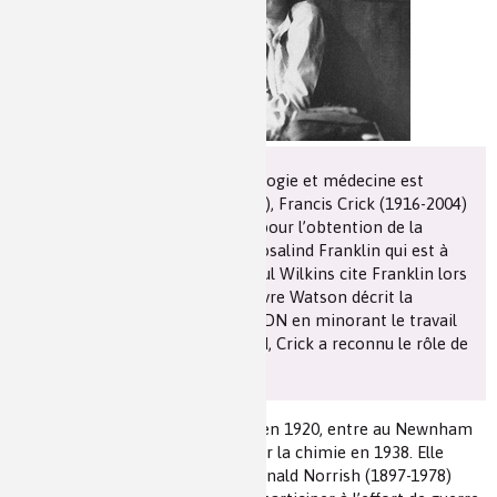
Les chimistes dans...
Enseignement
Chimie et Notre-Dame
Réactions en un clin d’oeil
Fiches métiers
En 1962, le prix Nobel de physiologie et médecine est
décerné à James Watson (1928- ), Francis Crick (1916-2004)
et Maurice Wilkins (1916-2004) pour l’obtention de la
structure de l’ADN. Mais, c’est Rosalind Franklin qui est à
l’origine de cette découverte. Seul Wilkins cite Franklin lors
de la remise du prix. Dans son livre Watson décrit la
découverte de la structure de l’ADN en minorant le travail
de Franklin, par contre, plus tard, Crick a reconnu le rôle de
Franklin dans cette découverte.
Rosalind Franklin, née à Londres en 1920, entre au Newnham
College de Cambridge pour étudier la chimie en 1938. Elle
travaille dans le laboratoire de Ronald Norrish (1897-1978)