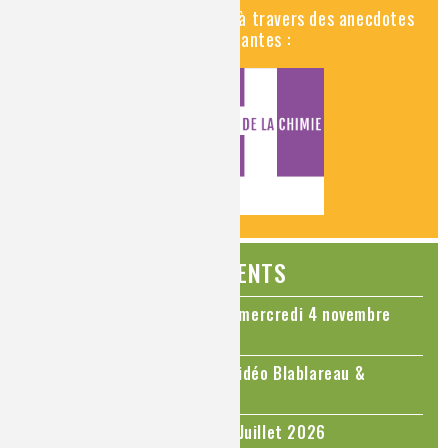
Découvrez la chimie en vidéo à travers des anecdotes
historiques, insolites et amusantes :
ÉVÉNEMENTS
Colloque Chimie et Cerveau - mercredi 4 novembre
2026
Le cholestérol, une nouvelle vidéo Blablareau &
Mediachimie
Questions d'actualité - Juin - Juillet 2026