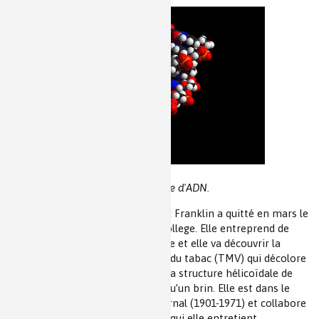
Double hélice d'ADN.
Quand ce numéro parait, Rosalind Franklin a quitté en mars le
King’s College pour le Birkbeck College. Elle entreprend de
recherches dans un autre domaine et elle va découvrir la
structure du virus de la mosaïque du tabac (TMV) qui décolore
les feuilles de tabac. Elle montre la structure hélicoïdale de
l’ARN du virus qui lui ne possède qu’un brin. Elle est dans le
laboratoire de John Desmond Bernal (1901-1971) et collabore
avec Aaron Klug (1926-2018) avec qui elle entretient