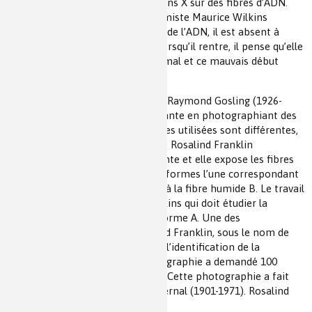
techniques de diffraction des rayons X sur des fibres d’ADN.
Dans ce laboratoire, un autre chimiste Maurice Wilkins
travaille, lui aussi, sur la structure de l’ADN, il est absent à
l’arrivée de Rosalind Franklin et lorsqu’il rentre, il pense qu’elle
est son assistante, cela se passe mal et ce mauvais début
marquera à jamais leur relation.
Rosalind Franklin et son étudiant Raymond Gosling (1926-
2015) font une découverte étonnante en photographiant des
fibres d’ADN cristallisées. Les fibres utilisées sont différentes,
l’une est plus hydratée que l’autre. Rosalind Franklin
perfectionne une machine existante et elle expose les fibres
aux rayons X. Ils découvrent deux formes l’une correspondant
à la fibre sèche appelée A, l’autre à la fibre humide B. Le travail
va être réparti entre Maurice Wilkins qui doit étudier la
forme B et Rosalind Franklin la forme A. Une des
photographies prises par Rosalind Franklin, sous le nom de
photographie 51 est la preuve de l’identification de la
structure de l’ADN-B. Cette photographie a demandé 100
heures d’exposition aux rayons X. Cette photographie a fait
l’admiration de John Desmond Bernal (1901-1971). Rosalind
Franklin ne publie rien.