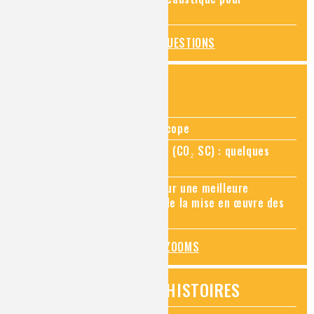
déboucher un évier ?
TOUTES LES QUESTIONS
ZOOMS SUR...
Zoom sur la chimie au microscope
Zoom sur le CO₂ supercritique (CO₂ SC) : quelques
applications récentes
Zoom sur les sites Seveso, pour une meilleure
connaissance des risques et de la mise en œuvre des
mesures de prévention
TOUS LES ZOOMS
VIDÉOS HISTOIRES