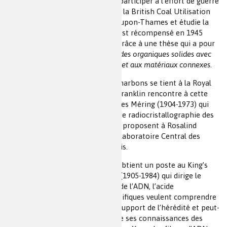
entre 1941 et 1942. Elle souhaite participer à l’effort de guerre
et à partir d’août 1942 elle rejoint la British Coal Utilisation
Research Association à Kingston-upon-Thames et étudie la
porosité du charbon. Son travail est récompensé en 1945
puisqu’elle obtient son doctorat grâce à une thèse qui a pour
titre
La chimie physique des colloïdes organiques solides avec
une référence spéciale au charbon et aux matériaux connexes
.
En 1946, une conférence sur les charbons se tient à la Royal
Institution de Londres. Rosalind Franklin rencontre à cette
occasion Marcel Mathieu et Jacques Méring (1904-1973) qui
ont mis au point des techniques de radiocristallographie des
milieux mal ou peu cristallisés. Ils proposent à Rosalind
Franklin un poste d’ingénieur au Laboratoire Central des
Services Chimiques de l’État à Paris.
Elle rentre à Londres en 1951 et obtient un poste au King’s
College de Londres. John Randall (1905-1984) qui dirige le
laboratoire, l’oriente vers l’étude de l’ADN, l’acide
désoxyribonucléique car les scientifiques veulent comprendre
en quoi la molécule d’ADN est le support de l’hérédité et peut-
être à l’origine de la vie. Elle utilise ses connaissances des