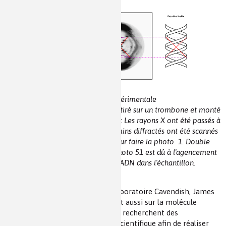
Installation expérimentale
Échantillon : Un brin d'ADN a été étiré sur un trombone et monté
sur un morceau de liège. Photo 51 : Les rayons X ont été passés à
travers le brin d'ADN et leurs chemins diffractés ont été scannés
sur du papier photosensible pour faire la photo 1. Double
hélice : Le « X » au centre de la photo 51 est dû à l'agencement
en spirale des molécules d'ADN dans l'échantillon.
À
l’Université de Cambridge, au laboratoire Cavendish, James
Watson et Francis Crick travaillent aussi sur la molécule
d’ADN. Ils n’expérimentent pas et recherchent des
informations dans la littérature scientifique afin de réaliser