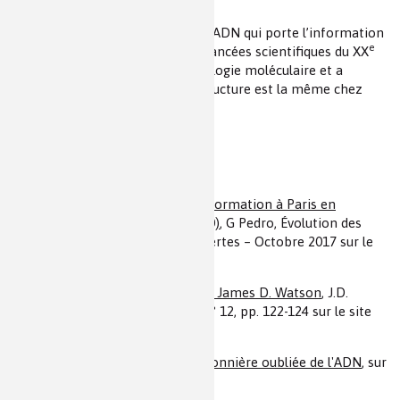
importants.
La découverte de la structure de l’ADN qui porte l’information
e
génétique est une des grandes avancées scientifiques du XX
siècle, elle est à l’origine de la biologie moléculaire et a
conduit au génie génétique, sa structure est la même chez
tous les êtres vivants.
Pour en savoir plus
Rosalind Franklin : sa période de formation à Paris en
radiocristallographie (1947 – 1950)
, G Pedro, Évolution des
disciplines et histoire des découvertes – Octobre 2017 sur le
site academie-sciences.fr (pdf)
Une étude sur La double hélice de James D. Watson
, J.D.
Bernal, Raison présente (1969) n° 12, pp. 122-124 sur le site
Persee.fr
Rosalind Franklin (1920-1958) - Pionnière oubliée de l'ADN
, sur
le site Herodote.net