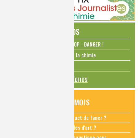
ÉDITOS
N₂O – protoxyde d’azote – STOP : DANGER !
La Coupe du monde de foot et la chimie
La transition alimentaire
TOUS LES ÉDITOS
QUESTIONS DU MOIS
Comment empêcher mon bouquet de faner ?
Comment restaurer des meubles d'art ?
Pourquoi ajouter de la soude caustique pour