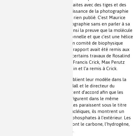
des maquettes géantes de l’ADN faites avec des tiges et des
boules en plastique. Ils ont connaissance de la photographie
51 alors que Rosalind Franklin n’a rien publié. C’est Maurice
Wilkins qui leur a montré la photographie sans en parler à sa
collègue en janvier 1953. Ils ont ainsi la preuve que la molécule
d’ADN a une structure tridimensionnelle et que c’est une hélice
double. Déjà en décembre 1952, un comité de biophysique
avait visité le King’s College et un rapport avait été remis aux
membres du comité, il contenait certains travaux de Rosalind
Franklin. Le directeur de thèse de Francis Crick, Max Perutz
(1914-2002) a eu le rapport en main et l’a remis à Crick.
Francis Crick et James Watson publient leur modèle dans la
revue
Nature
le 25 avril 1953. Randall et le directeur du
laboratoire de Cambridge se mettent d’accord afin que les
articles de Wilkins et de Franklin figurent dans le même
numéro de Nature. Ces trois articles paraissent sous le titre
Structure moléculaire des acides nucléiques
, ils montrent un
modèle en double hélice avec les phosphates à l’extérieur. Les
atomes constituant la molécule sont le carbone, l’hydrogène,
l’azote, l’oxygène et le phosphore.