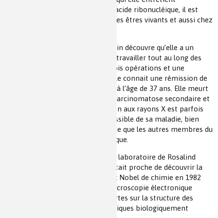
d’excellents rapports. L’ARN est l’acide ribonucléique, il est
présent chez pratiquement tous les êtres vivants et aussi chez
certains virus.
À l’automne 1956, Rosalind Franklin découvre qu’elle a un
cancer de l’ovaire. Elle continue à travailler tout au long des
deux années suivantes, malgré trois opérations et une
chimiothérapie expérimentale. Elle connait une rémission de
10 mois et meurt le 16 avril 1958, à l’âge de 37 ans. Elle meurt
d’une bronchopneumonie, d’une carcinomatose secondaire et
d’un cancer de l’ovaire. L’exposition aux rayons X est parfois
considérée comme un facteur possible de sa maladie, bien
qu’elle n’ait pas été plus négligente que les autres membres du
personnel de laboratoire de l’époque.
Aaron Klug a utilisé les carnets de laboratoire de Rosalind
Franklin afin de montrer qu’elle était proche de découvrir la
structure de l’ADN. Il a reçu le prix Nobel de chimie en 1982
pour son développement de la microscopie électronique
cristallographique et ses découvertes sur la structure des
complexes protéines-acides nucléiques biologiquement