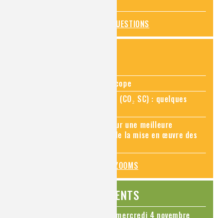
déboucher un évier ?
TOUTES LES QUESTIONS
ZOOMS SUR...
Zoom sur la chimie au microscope
Zoom sur le CO₂ supercritique (CO₂ SC) : quelques
applications récentes
Zoom sur les sites Seveso, pour une meilleure
connaissance des risques et de la mise en œuvre des
mesures de prévention
TOUS LES ZOOMS
ÉVÉNEMENTS
Colloque Chimie et Cerveau - mercredi 4 novembre