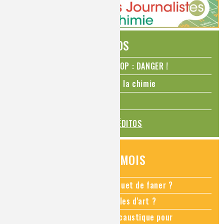
ÉDITOS
N₂O – protoxyde d’azote – STOP : DANGER !
La Coupe du monde de foot et la chimie
La transition alimentaire
TOUS LES ÉDITOS
QUESTIONS DU MOIS
Comment empêcher mon bouquet de faner ?
Comment restaurer des meubles d'art ?
Pourquoi ajouter de la soude caustique pour