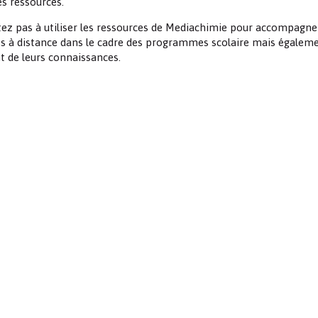
s ressources.
Les chimistes dans...
Enseignement
Chimie et Notre-Dame
tez pas à utiliser les ressources de Mediachimie pour accompagne
es à distance dans le cadre des programmes scolaire mais égalem
Réactions en un clin d’oeil
t de leurs connaissances.
Fiches métiers