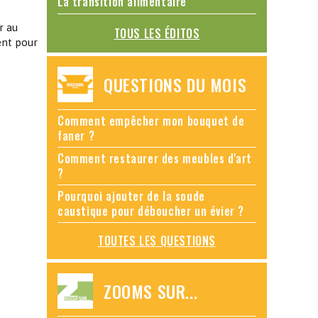
La transition alimentaire
r au
TOUS LES ÉDITOS
ent pour
QUESTIONS DU MOIS
Comment empêcher mon bouquet de
faner ?
Comment restaurer des meubles d'art
?
Pourquoi ajouter de la soude
caustique pour déboucher un évier ?
TOUTES LES QUESTIONS
ZOOMS SUR...