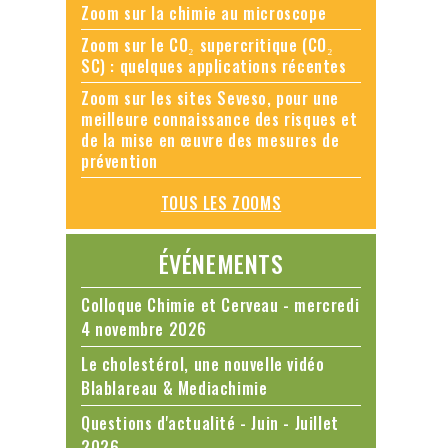
Zoom sur la chimie au microscope
Zoom sur le CO₂ supercritique (CO₂
SC) : quelques applications récentes
Zoom sur les sites Seveso, pour une
meilleure connaissance des risques et
de la mise en œuvre des mesures de
prévention
TOUS LES ZOOMS
ÉVÉNEMENTS
Colloque Chimie et Cerveau - mercredi
4 novembre 2026
Le cholestérol, une nouvelle vidéo
Blablareau & Mediachimie
Questions d'actualité - Juin - Juillet
2026