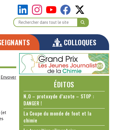
SEIGNANTS
COLLOQUES
Envoyer
ÉDITOS
N₂O – protoxyde d’azote – STOP :
DANGER !
 (et
La Coupe du monde de foot et la
es
chimie