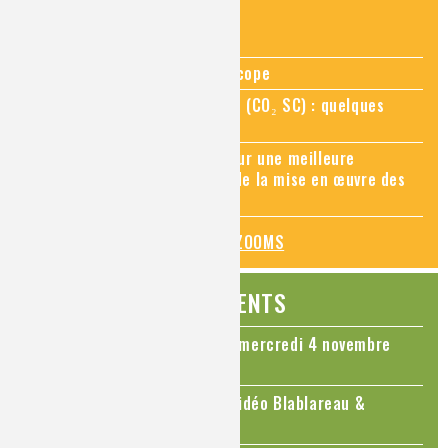
ZOOMS SUR...
Zoom sur la chimie au microscope
Zoom sur le CO₂ supercritique (CO₂ SC) : quelques
applications récentes
Zoom sur les sites Seveso, pour une meilleure
connaissance des risques et de la mise en œuvre des
mesures de prévention
TOUS LES ZOOMS
ÉVÉNEMENTS
Colloque Chimie et Cerveau - mercredi 4 novembre
2026
Le cholestérol, une nouvelle vidéo Blablareau &
Mediachimie