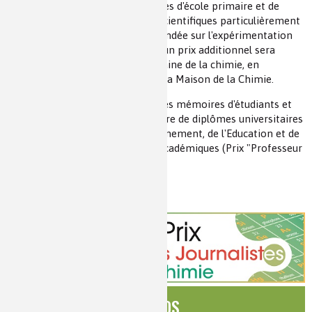
sciences récompensent des classes d'école primaire et de
collège ayant mené des projets scientifiques particulièrement
démonstratifs de la pédagogie fondée sur l'expérimentation
(Prix "Ecoles-Collèges"). En 2021, un prix additionnel sera
décerné, à un projet dans le domaine de la chimie, en
partenariat avec la Fondation de la Maison de la Chimie.
Ces prix distinguent également des mémoires d'étudiants et
d'enseignants réalisés dans le cadre de diplômes universitaires
(Prix "Masters Métiers de l'Enseignement, de l'Education et de
la Formation") ou de certificats académiques (Prix "Professeur
- Formateur").
Pour en savoir plus
ÉDITOS