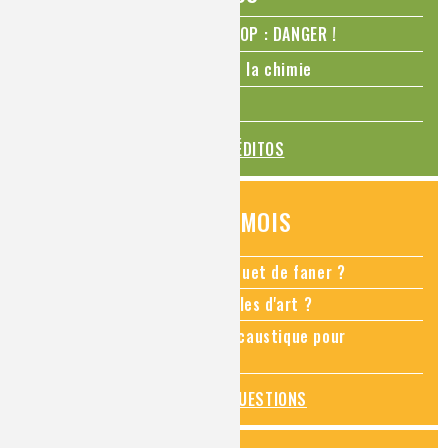
N₂O – protoxyde d’azote – STOP : DANGER !
La Coupe du monde de foot et la chimie
La transition alimentaire
TOUS LES ÉDITOS
QUESTIONS DU MOIS
Comment empêcher mon bouquet de faner ?
Comment restaurer des meubles d'art ?
Pourquoi ajouter de la soude caustique pour
déboucher un évier ?
TOUTES LES QUESTIONS