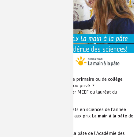
Les chimistes dans...
Enseignement
Chimie et Notre-Dame
Réactions en un clin d’oeil
Fiches métiers
Vous êtes enseignant d'école primaire ou de collège,
dans l'enseignement public ou privé ?
Vous êtes étudiant en Master MEEF ou lauréat du
CAFIPEMF ou du CAFFA ?
Valorisez votre travail et vos projets en sciences de l'année
scolaire 2020-2021 en concourant aux prix
La main à la pâte
de
l'Académie des sciences !
Chaque année, les Prix La main à la pâte de l'Académie des