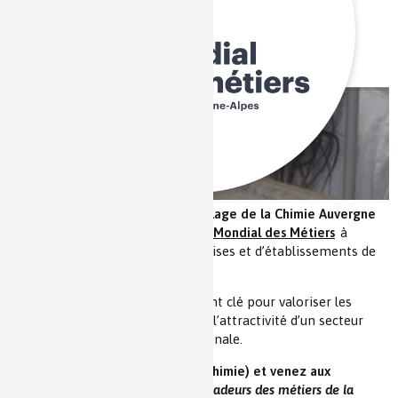
Les chimistes dans...
Enseignement
Chimie et Notre-Dame
Réactions en un clin d’oeil
Fiches métiers
Du 11 au 14 décembre 2025, le
Village de la Chimie Auvergne
Rhône Alpes
s’installe au cœur du
Mondial des Métiers
à
Eurexpo Lyon, aux côtés d’entreprises et d’établissements de
formation de la filière.
L’événement constitue un moment clé pour valoriser les
métiers de la chimie et renforcer l’attractivité d’un secteur
stratégique pour l’économie régionale.
Retrouvez Mediachimie en A38 (Chimie) et venez aux
conférences
Témoignages ambassadeurs des métiers de la