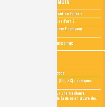
QUESTIONS DU MOIS
Comment empêcher mon bouquet de faner ?
Comment restaurer des meubles d'art ?
Pourquoi ajouter de la soude caustique pour
déboucher un évier ?
TOUTES LES QUESTIONS
ZOOMS SUR...
Zoom sur la chimie au microscope
Zoom sur le CO₂ supercritique (CO₂ SC) : quelques
applications récentes
Zoom sur les sites Seveso, pour une meilleure
connaissance des risques et de la mise en œuvre des
mesures de prévention