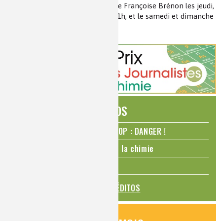
chimie
auxquelles participent Mme Françoise Brénon les jeudi,
vendredi, samedi et dimanche à 11h, et le samedi et dimanche
également à 15h.
En savoir plus
ÉDITOS
N₂O – protoxyde d’azote – STOP : DANGER !
La Coupe du monde de foot et la chimie
La transition alimentaire
TOUS LES ÉDITOS