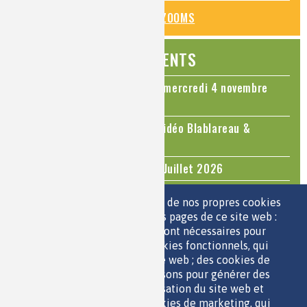
TOUS LES ZOOMS
ÉVÉNEMENTS
Colloque Chimie et Cerveau - mercredi 4 novembre
2026
Le cholestérol, une nouvelle vidéo Blablareau &
Mediachimie
Questions d'actualité - Juin - Juillet 2026
TOUS LES ÉVÉNEMENTS
Nous utilisons une sélection de nos propres cookies
et de cookies de tiers sur les pages de ce site web :
des cookies essentiels, qui sont nécessaires pour
ESPACE JEUNES
utiliser le site web ; des cookies fonctionnels, qui
facilitent l'utilisation du site web ; des cookies de
performance, que nous utilisons pour générer des
données agrégées sur l'utilisation du site web et
des statistiques ; et des cookies de marketing, qui