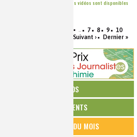
Colloque Chimie et Expertise : les vidéos sont disponibles
Publié le
Jeudi, 06/03/2014
« Premier
‹ Précédent
7
8
9
10
…
11
12
13
14
15
Suivant ›
Dernier »
ÉDITOS
ÉVÉNEMENTS
QUESTIONS DU MOIS