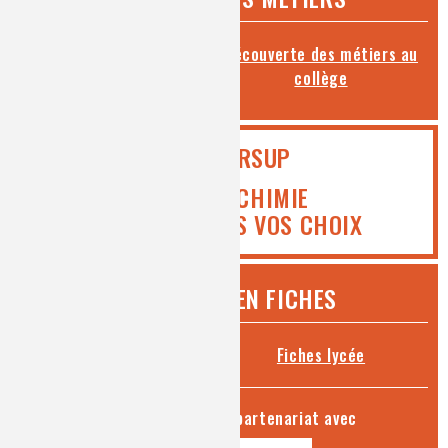
Toutes les fiches métiers
Découverte des métiers au
collège
PARCOURSUP
ICI MEDIACHIMIE
VOUS AIDE DANS VOS CHOIX
CHIMIE ET... EN FICHES
Fiches collège
Fiches lycée
séries produites en partenariat avec