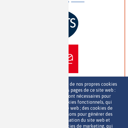
Nous utilisons une sélection de nos propres cookies
et de cookies de tiers sur les pages de ce site web :
des cookies essentiels, qui sont nécessaires pour
>> VOIR TOUS LES PARTENAIRES
utiliser le site web ; des cookies fonctionnels, qui
facilitent l'utilisation du site web ; des cookies de
performance, que nous utilisons pour générer des
données agrégées sur l'utilisation du site web et
des statistiques ; et des cookies de marketing, qui