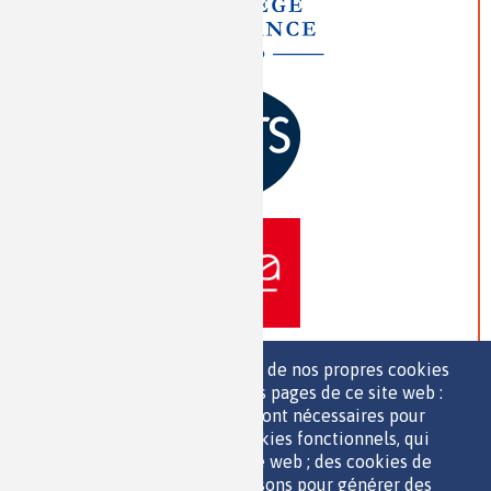
Nous utilisons une sélection de nos propres cookies
et de cookies de tiers sur les pages de ce site web :
des cookies essentiels, qui sont nécessaires pour
>> VOIR TOUS LES PARTENAIRES
utiliser le site web ; des cookies fonctionnels, qui
facilitent l'utilisation du site web ; des cookies de
performance, que nous utilisons pour générer des