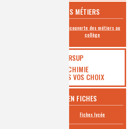
DÉCOUVREZ LES MÉTIERS
Toutes les fiches métiers
Découverte des métiers au
collège
PARCOURSUP
ICI MEDIACHIMIE
VOUS AIDE DANS VOS CHOIX
CHIMIE ET... EN FICHES
Fiches collège
Fiches lycée