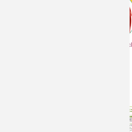
Faire évoluer sa carrière
Les c
France
Formation professionnelle, formation
tout au long de la vie, évolution de
carrière