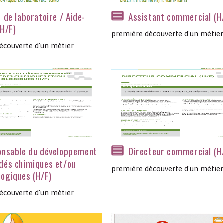
Les chimistes dans...
Enseignement
Chimie et Notre-Dame
 de laboratoire / Aide-
Assistant commercial (H
(H/F)
première découverte d'un métier
Réactions en un clin d’oeil
écouverte d'un métier
Fiches métiers
onsable du développement
Directeur commercial (H
dés chimiques et/ou
première découverte d'un métier
logiques (H/F)
écouverte d'un métier