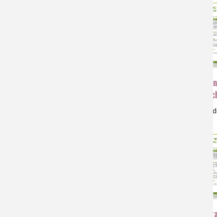
Technicien assurance qualité
Techn
(H/F)
physico-c
première découverte d'un métier
première d
Responsable de laboratoire
Opéra