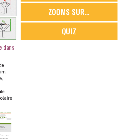
ZOOMS SUR...
QUIZ
ie dans
de
um,
e,
ule
olaire