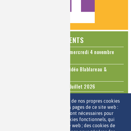
ÉVÉNEMENTS
Colloque Chimie et Cerveau - mercredi 4 novembre
2026
Le cholestérol, une nouvelle vidéo Blablareau &
Mediachimie
Questions d'actualité - Juin - Juillet 2026
TOUS LES ÉVÉNEMENTS
Nous utilisons une sélection de nos propres cookies
et de cookies de tiers sur les pages de ce site web :
des cookies essentiels, qui sont nécessaires pour
ESPACE JEUNES
utiliser le site web ; des cookies fonctionnels, qui
facilitent l'utilisation du site web ; des cookies de