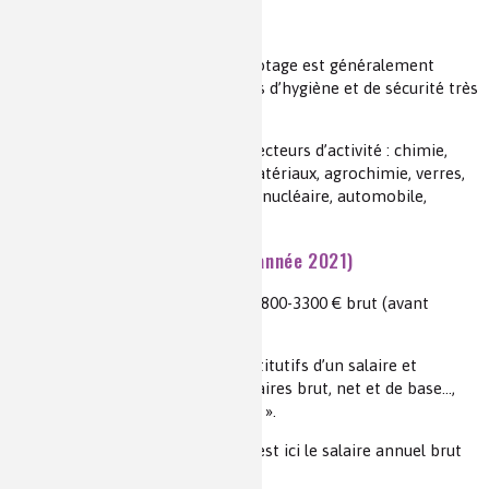
Lieux de travail
Ateliers de production dont le pilotage est généralement
automatisé et soumis à des règles d’hygiène et de sécurité très
rigoureuses.
Présent dans de très nombreux secteurs d’activité : chimie,
cosmétiques, peintures, colles, matériaux, agrochimie, verres,
élastomères, pharmacie, énergie, nucléaire, automobile,
aéronautique, environnement…
Salaire mensuel moyen brut* (année 2021)
Fourchette de salaire débutant : 2800-3300 € brut (avant
déduction des charges sociales).
Pour découvrir les éléments constitutifs d’un salaire et
comprendre les mots primes, salaires brut, net et de base…,
consulter la fiche «
Parlons salaire
».
* le salaire moyen mensuel brut, est ici le salaire annuel brut
divisé par 12