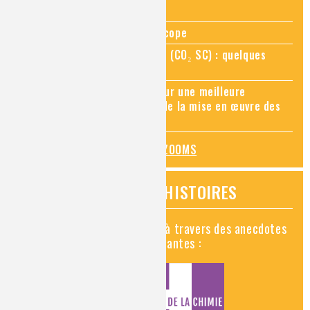
Zoom sur la chimie au microscope
Zoom sur le CO₂ supercritique (CO₂ SC) : quelques
applications récentes
Zoom sur les sites Seveso, pour une meilleure
connaissance des risques et de la mise en œuvre des
mesures de prévention
TOUS LES ZOOMS
VIDÉOS HISTOIRES
Découvrez la chimie en vidéo à travers des anecdotes
historiques, insolites et amusantes :