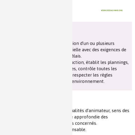
Au quotidien
Responsable de la production d’un ou plusieurs
produits à l’échelle industrielle avec des exigences de
quantité de qualité et de délais.
Dirige une équipe de production, établit les plannings,
gère les matières premières, contrôle toutes les
étapes de production, fait respecter les règles
d’hygiène, de sécurité et d’environnement.
Qualités requises
Sens du travail en équipe, qualités d’animateur, sens des
délais, rigueur, connaissance approfondie des
équipements et des produits concernés.
Maîtrise de l’anglais indispensable.