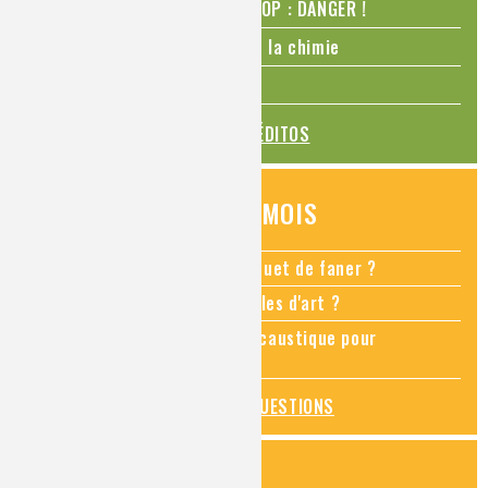
N₂O – protoxyde d’azote – STOP : DANGER !
La Coupe du monde de foot et la chimie
La transition alimentaire
TOUS LES ÉDITOS
QUESTIONS DU MOIS
Comment empêcher mon bouquet de faner ?
Comment restaurer des meubles d'art ?
Pourquoi ajouter de la soude caustique pour
déboucher un évier ?
TOUTES LES QUESTIONS
ZOOMS SUR...