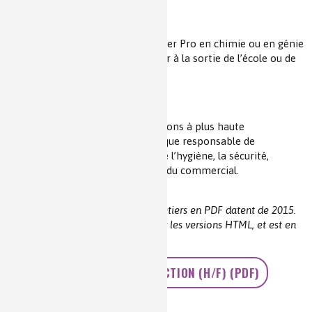
Quelle formation ?
Diplôme d’ingénieur ou d’un master Pro en chimie ou en génie
chimique. Ce métier peut s’exercer à la sortie de l’école ou de
l’université.
Et après
Évolution possible vers des fonctions à plus haute
responsabilité en production tel que responsable de
production ou vers des métiers de l’hygiène, la sécurité,
l’environnement, de la logistique, du commercial.
Les salaires cités dans les fiches métiers en PDF datent de 2015.
Une mise à jour a été effectuée sur les versions HTML, et est en
cours pour les versions PDF.
>> INGÉNIEUR PRODUCTION (H/F) (PDF)
Niveau de lecture :
pour tous