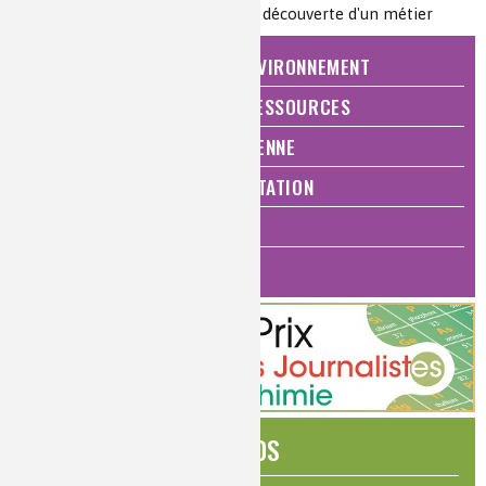
Nature de la ressource :
première découverte d'un métier
NATURE, AGRICULTURE ET ENVIRONNEMENT
ÉNERGIE ET ÉCONOMIE DES RESSOURCES
QUALITÉ DE VIE, VIE QUOTIDIENNE
SANTÉ, BIEN-ÊTRE ET ALIMENTATION
ANALYSES ET IMAGERIE
HISTOIRE DE LA CHIMIE
ÉDITOS