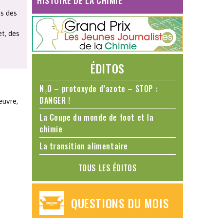
HISTOIRE DE LA CHIMIE
es des
et, des
ÉDITOS
N₂O – protoxyde d’azote – STOP :
DANGER !
œuvre,
La Coupe du monde de foot et la
chimie
La transition alimentaire
TOUS LES ÉDITOS
QUESTIONS DU MOIS