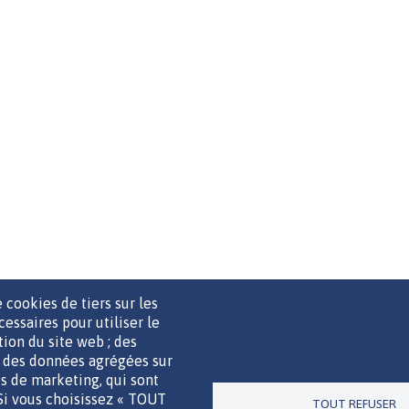
 cookies de tiers sur les
cessaires pour utiliser le
ation du site web ; des
r des données agrégées sur
UTILS DE COMMUNICATION
MENTIONS LÉGALES
POLITIQUE D
ies de marketing, qui sont
 Si vous choisissez « TOUT
TOUT REFUSER