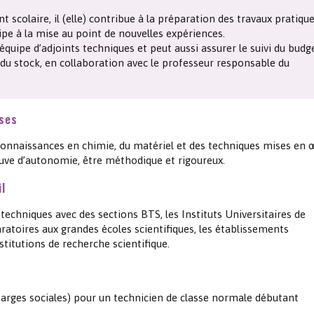
Les chimistes dans...
Enseignement
Chimie et Notre-Dame
 scolaire, il (elle) contribue à la préparation des travaux pratiqu
cipe à la mise au point de nouvelles expériences.
l’équipe d’adjoints techniques et peut aussi assurer le suivi du budg
Réactions en un clin d’oeil
u stock, en collaboration avec le professeur responsable du
Fiches métiers
ises
connaissances en chimie, du matériel et des techniques mises en 
euve d’autonomie, être méthodique et rigoureux.
il
 techniques avec des sections BTS, les Instituts Universitaires de
ratoires aux grandes écoles scientifiques, les établissements
titutions de recherche scientifique.
arges sociales) pour un technicien de classe normale débutant