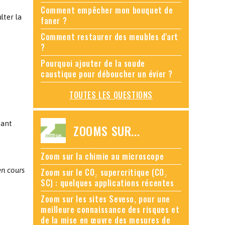
Comment empêcher mon bouquet de
lter la
faner ?
Comment restaurer des meubles d'art
?
Pourquoi ajouter de la soude
caustique pour déboucher un évier ?
TOUTES LES QUESTIONS
tant
ZOOMS SUR...
Zoom sur la chimie au microscope
en cours
Zoom sur le CO₂ supercritique (CO₂
SC) : quelques applications récentes
Zoom sur les sites Seveso, pour une
meilleure connaissance des risques et
de la mise en œuvre des mesures de