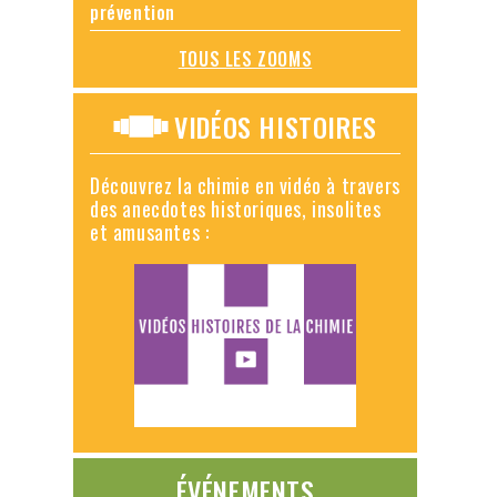
prévention
TOUS LES ZOOMS
VIDÉOS HISTOIRES
Découvrez la chimie en vidéo à travers
des anecdotes historiques, insolites
et amusantes :
ÉVÉNEMENTS