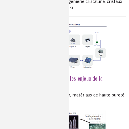
cristalllogenèse, monocristaux, ingénierie cristalline, cristaux
pour l’optique, Verneuil, Czochralski
Industrie photovoltaïque : les enjeux de la
circularité
photovoltaïque, recyclage, silicium, matériaux de haute pureté