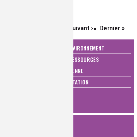
LASER, applications, mesure
1
2
3
4
5
6
Suivant ›
Dernier »
NATURE, AGRICULTURE ET ENVIRONNEMENT
ÉNERGIE ET ÉCONOMIE DES RESSOURCES
QUALITÉ DE VIE, VIE QUOTIDIENNE
SANTÉ, BIEN-ÊTRE ET ALIMENTATION
ANALYSES ET IMAGERIE
HISTOIRE DE LA CHIMIE
FILTRER
PAR TYPE DE DOCUMENT