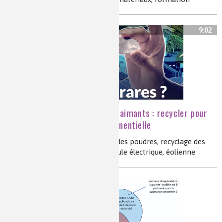
9:02
Des terres rares dans les aimants : recycler pour
faire face à une demande exponentielle
terres rares, aimant, métallurgie des poudres, recyclage des
déchets, recyclage, terbium, véhicule électrique, éolienne