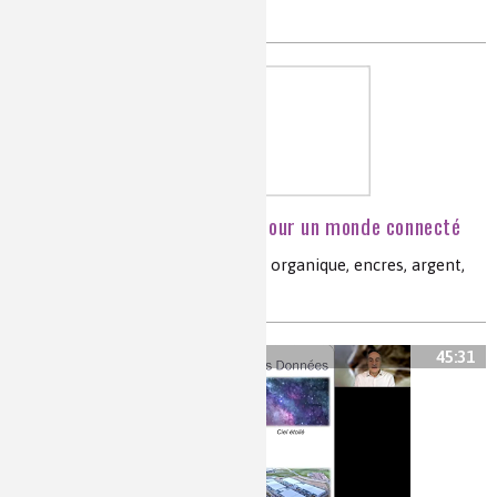
aluminium,cuivre,terres rares
L’électronique imprimée pour un monde connecté
OLED, OPV cellule photovoltaïque organique, encres, argent,
nanoparticules, ZnO
45:31