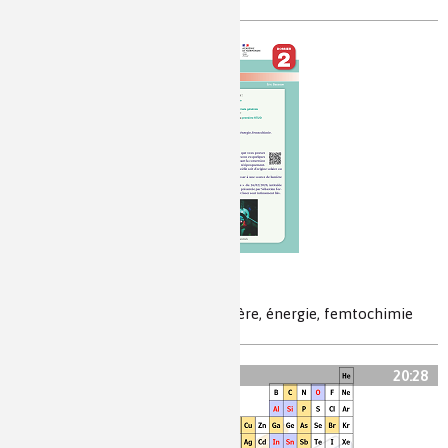
Chimie et laser
laser, applications, mesures, matière, énergie, femtochimie
20:28