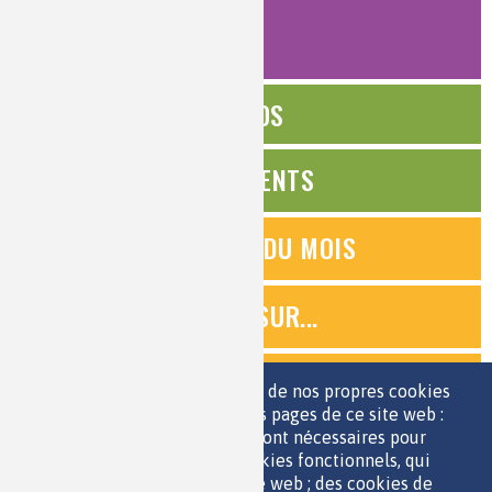
AFFINER
ÉDITOS
ÉVÉNEMENTS
QUESTIONS DU MOIS
ZOOMS SUR...
QUIZ
Nous utilisons une sélection de nos propres cookies
et de cookies de tiers sur les pages de ce site web :
des cookies essentiels, qui sont nécessaires pour
ESPACE JEUNES
utiliser le site web ; des cookies fonctionnels, qui
facilitent l'utilisation du site web ; des cookies de