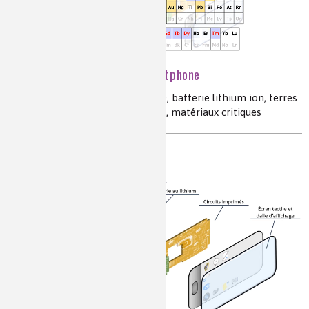
La chimie cachée du smartphone
écran tactile, affichage, LED, OLED, batterie lithium ion, terres
rares, circuits imprimés, recyclage, matériaux critiques