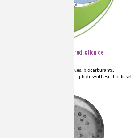
Des microalgues pour la production de
biocarburants
CO
, dioxyde de carbone, microalgues, biocarburants,
2
cyanobactérie, algues unicellulaires, photosynthèse, biodiesel