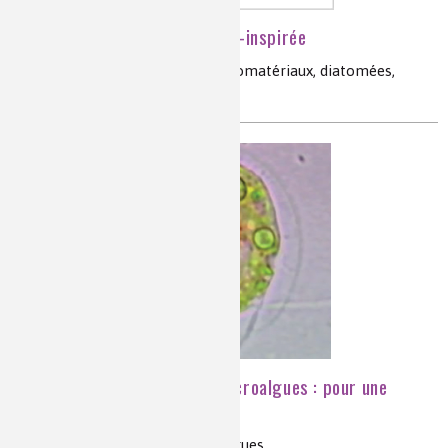
Vers une chimie douce bio-inspirée
chimie douce, chimie sol-gel, nanomatériaux, diatomées,
nanomédecine
Dioxyde de carbone et microalgues : pour une
chimie renouvelable
CO
, dioxyde de carbone, microalgues