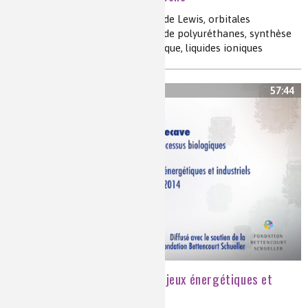
photosynthèse artificielle, acides de Lewis, orbitales
moléculaires, , catalyse, synthèse de polyuréthanes, synthèse
carbonate cyclique, CO
supercritique, liquides ioniques
2
57:44
Le dioxyde de carbone : enjeux énergétiques et
industriels