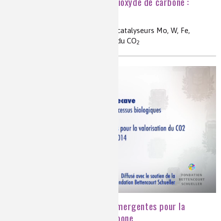
Activation biologique du dioxyde de carbone :
comment font les enzymes ?
réactions bioinspirées, enzymes, catalyseurs Mo, W, Fe,
réduction de CO
, méthanisation du CO
2
2
Technologies chimiques émergentes pour la
valorisation du dioxyde de carbone