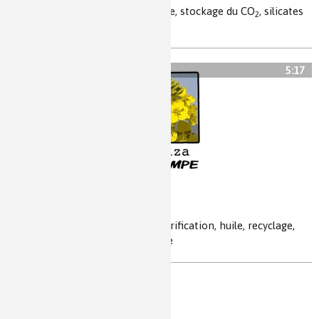
valorisations de CO
, effet de serre, stockage du CO
, silicates
2
2
MSiO
, carbonates MCO
3
3
5:17
Le colza à la pompe
biodiesel, biocarburant, transestérification, huile, recyclage,
cogénération, méthanol, glycérine