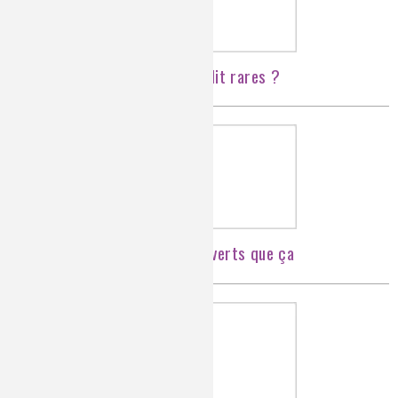
Terres rares... vous avez dit rares ?
Des biocarburants pas si verts que ça