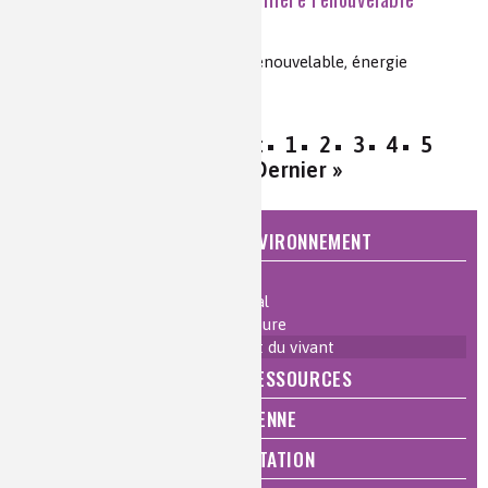
d’avenir
biomasse, technologies, chimie renouvelable, énergie
« Premier
‹ Précédent
1
2
3
4
5
Suivant ›
Dernier »
NATURE, AGRICULTURE ET ENVIRONNEMENT
Accueil de la thématique
Agronomie et chimie du végétal
Comprendre et protéger la nature
Ressources issues du végétal et du vivant
ÉNERGIE ET ÉCONOMIE DES RESSOURCES
QUALITÉ DE VIE, VIE QUOTIDIENNE
SANTÉ, BIEN-ÊTRE ET ALIMENTATION