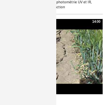
eau, chitosane, complexe, spectrophotométrie UV et IR,
acétalisation, déprotection de fonction
14:00
D’eau et de sel