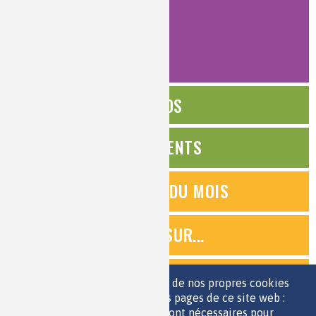
pour tous
(91)
AFFINER
ÉDITOS
ÉVÉNEMENTS
QUESTIONS DU MOIS
ZOOMS SUR...
QUIZ
Nous utilisons une sélection de nos propres cookies
et de cookies de tiers sur les pages de ce site web :
des cookies essentiels, qui sont nécessaires pour