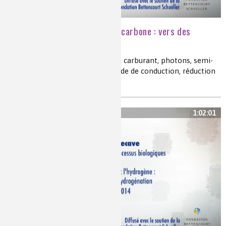
Du soleil et du dioxyde de carbone : vers des
carburants solaires
photochimie, réduction du CO
en carburant, photons, semi-
2
conducteur, bande de valence bande de conduction, réduction
du CO
en polymères vinyliques
2
1:02:01