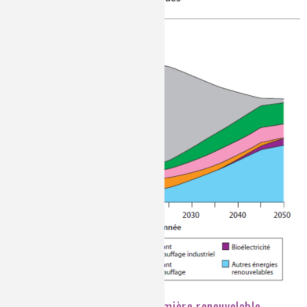
2
La biomasse, matière première renouvelable