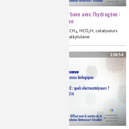
Valoriser le dioxyde de carbone avec l'hydrogène :
des catalyseurs d'hydrogénation
réductions de CO
en CO, CH
OH, CH
, HCO
H, catalyseurs
2
3
4
2
métalliques, Re, Ir, phosphines, trialkylsilane
1:06:54