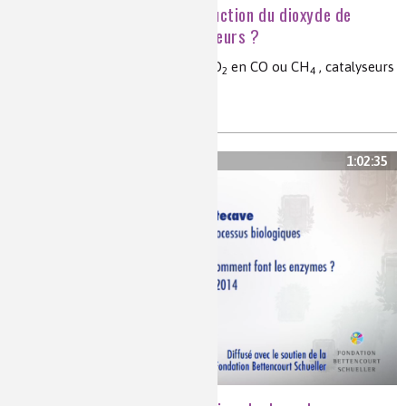
Énergie électrique et réduction du dioxyde de
carbone : quels électrocatalyseurs ?
réduction électrocatalytique du CO
en CO ou CH
, catalyseurs
2
4
rhénium (Re), cuivre, Co(III), fer(I)
1:02:35