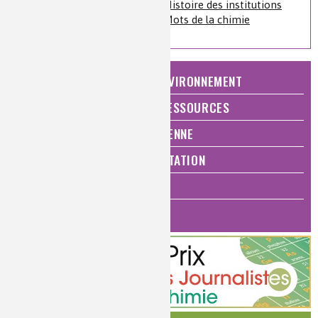
Histoire de la chimie
»
Histoire des institutions
Histoire de la chimie
»
Mots de la chimie
NATURE, AGRICULTURE ET ENVIRONNEMENT
ÉNERGIE ET ÉCONOMIE DES RESSOURCES
QUALITÉ DE VIE, VIE QUOTIDIENNE
SANTÉ, BIEN-ÊTRE ET ALIMENTATION
ANALYSES ET IMAGERIE
HISTOIRE DE LA CHIMIE