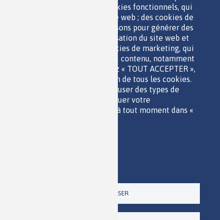
ESPACE JEUNES
utiliser le site web ; des cookies fonctionnels, qui
facilitent l'utilisation du site web ; des cookies de
performance, que nous utilisons pour générer des
données agrégées sur l'utilisation du site web et
des statistiques ; et des cookies de marketing, qui
sont utilisés pour afficher du contenu, notamment
QUI SOMMES-NOUS ?
les vidéos. Si vous choisissez « TOUT ACCEPTER »,
PARTENAIRES
vous consentez à l'utilisation de tous les cookies.
OUTILS DE COMMUNICATION
Vous pouvez accepter ou refuser des types de
MENTIONS LÉGALES
cookies individuels et révoquer votre
POLITIQUE DES DONNÉES
consentement pour l'avenir à tout moment dans «
ACCESSIBILITÉ
Paramètres ».
RSS
Politique de confidentialité
CONTACT
Imprimer
Paramètres
Un site de la
TOUT REFUSER