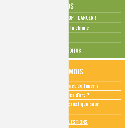
ÉDITOS
N₂O – protoxyde d’azote – STOP : DANGER !
La Coupe du monde de foot et la chimie
La transition alimentaire
TOUS LES ÉDITOS
QUESTIONS DU MOIS
Comment empêcher mon bouquet de faner ?
Comment restaurer des meubles d'art ?
Pourquoi ajouter de la soude caustique pour
déboucher un évier ?
TOUTES LES QUESTIONS