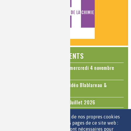
ÉVÉNEMENTS
Colloque Chimie et Cerveau - mercredi 4 novembre
2026
Le cholestérol, une nouvelle vidéo Blablareau &
Mediachimie
Questions d'actualité - Juin - Juillet 2026
TOUS LES ÉVÉNEMENTS
Nous utilisons une sélection de nos propres cookies
et de cookies de tiers sur les pages de ce site web :
des cookies essentiels, qui sont nécessaires pour