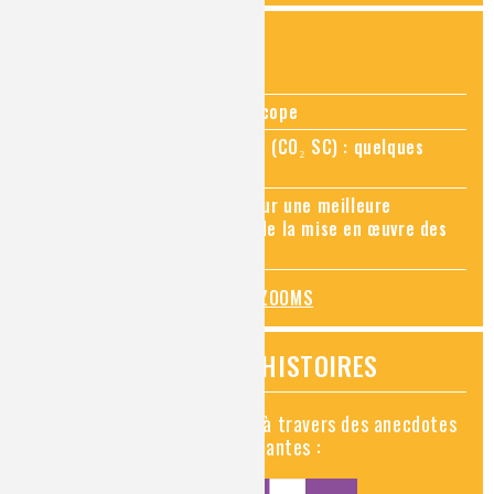
ZOOMS SUR...
Zoom sur la chimie au microscope
Zoom sur le CO₂ supercritique (CO₂ SC) : quelques
applications récentes
Zoom sur les sites Seveso, pour une meilleure
connaissance des risques et de la mise en œuvre des
mesures de prévention
TOUS LES ZOOMS
VIDÉOS HISTOIRES
Découvrez la chimie en vidéo à travers des anecdotes
historiques, insolites et amusantes :