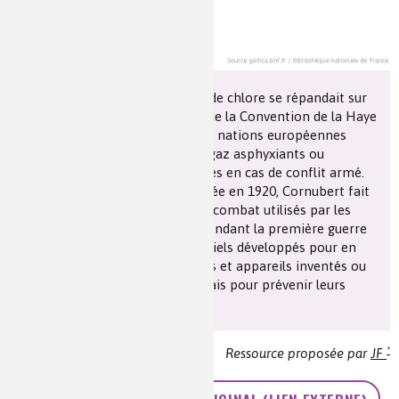
Le 22 avril 1915 un épais nuage de chlore se répandait sur
les lignes françaises au mépris de la Convention de la Haye
du 29 juillet 1899 par laquelle les nations européennes
s’interdisaient de répandre des gaz asphyxiants ou
délétères contre leurs adversaires en cas de conflit armé.
Dans cette conférence prononcée en 1920, Cornubert fait
un exposé technique des gaz de combat utilisés par les
Allemands et par les Français pendant la première guerre
mondiale et des moyens industriels développés pour en
disposer. Il décrit les protections et appareils inventés ou
adoptés par les chimistes français pour prévenir leurs
effets.
*
Ressource proposée par
JF