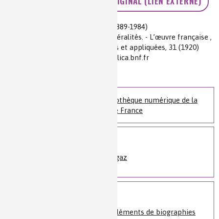
ACCÉDEZ À L'ARTICLE ORIGINAL (LIEN EXTERNE)
Auteur(s) :
Raymond Cornubert (1889-1984)
Source(s) :
La Guerre des gaz. Généralités. - L’œuvre française ,
Revue générale des sciences pures et appliquées, 31 (1920)
pp.45-56, disponible sur le site gallica.bnf.fr
Niveau de lecture :
pour tous
Nature de la ressource :
article
Accédez à Gallica, la bibliothèque numérique de la
Bibliothèque nationale de France
Voir plus
1914-1918 : la guerre des gaz
Sur le même sujet
Histoire de la chimie
»
Éléments de biographies