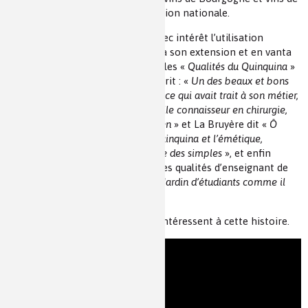
Champagne qui devient une question nationale.
Au sujet de Fagon qui accueillit avec intérêt l’utilisation
nouvelle du quinquina, qui favorisa son extension et en vanta
les mérites dans un mémoire sur les «
Qualités du Quinquina
»
publié en en 1703, Saint-Simon écrit : «
Un des beaux et bons
esprits de l’Europe, curieux de tout ce qui avait trait à son métier,
grand botaniste, bon chimiste, habile connaisseur en chirurgie,
excellent médecin et grand praticien
» et La Bruyère dit «
Ô
Fagon, Esculape, faites régner le quinquina et l’émétique,
conduisez à la perfection la science des simples
», et enfin
Fontenelle, observant les brillantes qualités d’enseignant de
Fagon remarque : «
Il repeupla le Jardin d’étudiants comme il
l’avait repeuplé de végétaux
».
Et c’est alors que les chimistes s’intéressent à cette histoire.