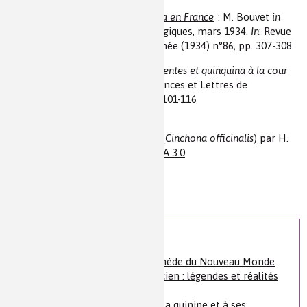
-
Talbot, vulgarisateur du quinquina en France
: M. Bouvet
in
Bulletin des sciences Pharmacologiques, mars 1934.
In
: Revue
d'histoire de la pharmacie, 22ᵉ année (1934) n°86, pp. 307-308.
- André Bertrand.
Fièvres intermittentes et quinquina à la cour
de Louis XIV
, in
Académie des Sciences et Lettres de
Montpellier (1999) Bull. n°30, pp. 101-116
Illustration : Écorce de quinquina (
Cinchona officinalis
) par H.
Zell —
Travail personnel
,
CC BY-SA 3.0
Auteur(s) :
Bernard Bodo
Niveau de lecture :
pour tous
Nature de la ressource :
article
Voir plus
ACTE I : Le quinquina, remède du Nouveau Monde
pour une maladie de l’Ancien : légendes et réalités
d’une découverte
ACTE III : Du quinquina à la quinine et à ses