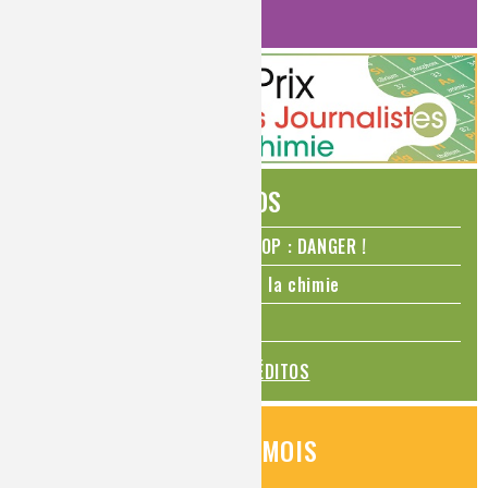
HISTOIRE DE LA CHIMIE
ÉDITOS
N₂O – protoxyde d’azote – STOP : DANGER !
La Coupe du monde de foot et la chimie
La transition alimentaire
TOUS LES ÉDITOS
QUESTIONS DU MOIS