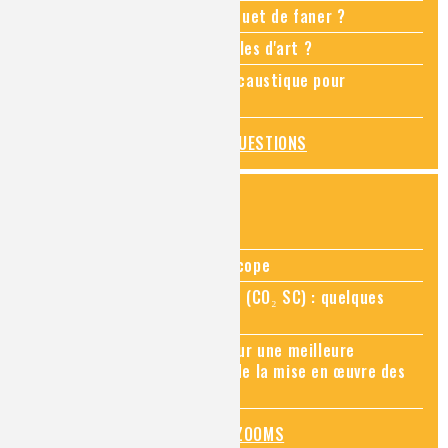
Comment empêcher mon bouquet de faner ?
Comment restaurer des meubles d'art ?
Pourquoi ajouter de la soude caustique pour
déboucher un évier ?
TOUTES LES QUESTIONS
ZOOMS SUR...
Zoom sur la chimie au microscope
Zoom sur le CO₂ supercritique (CO₂ SC) : quelques
applications récentes
Zoom sur les sites Seveso, pour une meilleure
connaissance des risques et de la mise en œuvre des
mesures de prévention
TOUS LES ZOOMS