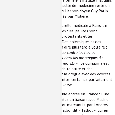
France. Mais la réputation de ce traitement s’installe mal dans
le corps médical parisien, car la Faculté de médecine reste un
bastion d’obscurantisme, en particulier son doyen Guy Patin,
qui est le type des médecins fustigés par Molière.
Le quinquina devint un sujet de querelle médicale à Paris, en
liaison avec des querelles religieuses : les jésuites sont
favorables au quinquina, mais les protestants et les
détracteurs des jésuites opposés. Des polémiques et des
pamphlets en résultent ce qui fera dire plus tard à Voltaire :
«
le quinquina seul remède spécifique contre les fièvres
intermittentes et placé par la nature dans les montagnes du
Pérou, mit la fièvre dans le reste du monde
». Le quinquina est
alors utilisé sous forme de vin ou de teinture et des
marchands malhonnêtes falsifient la drogue avec des écorces
appartenant à des espèces différentes, certaines parfaitement
inactives ce qui alimente la controverse.
En réalité, le quinquina fit une double entrée en France : l’une
méridionale et directe par les jésuites en liaison avec Madrid
et Rome et l’autre septentrionale et mercantile par Londres.
Vers 1656 entre en scène Robert Talbor dit « Talbot », qui en