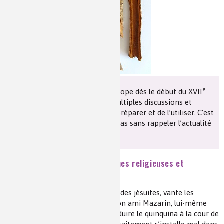
Les chimistes dans...
Enseignement
Chimie et Notre-Dame
Réactions en un clin d’oeil
Fiches métiers
e
Le remède a été introduit en Europe dès le début du XVII
siècle, mais il a fait l’objet de multiples discussions et
controverses sur la façon de le préparer et de l’utiliser. C’est
une éternelle histoire qui n’est pas sans rappeler l’actualité
de 2020.
ACTE II : Le quinquina, polémiques religieuses et
querelles médicales
Le cardinal de Lugo, alors général des jésuites, vante les
mérites du quinquina auprès de son ami Mazarin, lui-même
atteint des fièvres, ce qui va introduire le quinquina à la cour de