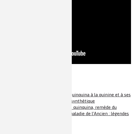
Pour en savoir plus
Acte suivant :
ACTE III : Du quinquina à la quinine et à ses
analogues ou du naturel au synthétique
Acte précédent :
ACTE I : Le quinquina, remède du
Nouveau Monde pour une maladie de l’Ancien : légendes
et réalités d’une découverte
Pour en savoir plus sur cet acte II