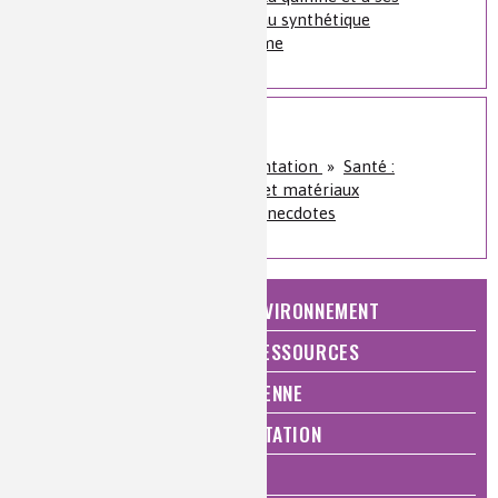
analogues ou du naturel au synthétique
[Quiz] Quinine et paludisme
Sur le même sujet
Santé, bien-être et alimentation
»
Santé :
diagnostics, traitements et matériaux
Histoire de la chimie
»
Anecdotes
NATURE, AGRICULTURE ET ENVIRONNEMENT
ÉNERGIE ET ÉCONOMIE DES RESSOURCES
QUALITÉ DE VIE, VIE QUOTIDIENNE
SANTÉ, BIEN-ÊTRE ET ALIMENTATION
ANALYSES ET IMAGERIE