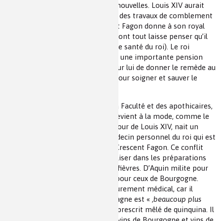
est également réceptif aux idées nouvelles. Louis XIV aurait
lui-même pris les fièvres au cours des travaux de comblement
des marais entourant Versailles et Fagon donne à son royal
malade le « remède à l’anglais », dont tout laisse penser qu’il
est à base de quinquina (Journal de santé du roi). Le roi
récompense Talbot en lui versant une importante pension
annuelle (2000 livres) à charge pour lui de donner le remède au
public. Talbot revient d’Espagne pour soigner et sauver le
Dauphin.
Tout ceci accroît l’antipathie de la Faculté et des apothicaires,
d’autant que le vin de quinquina devient à la mode, comme le
café et le chocolat. En 1693, à la cour de Louis XIV, nait un
conflit entre Antoine d’Aquin, médecin personnel du roi qui est
disgracié et son remplaçant Guy Crescent Fagon. Ce conflit
s’est cristallisé autour du vin à utiliser dans les préparations
destinées à soulager le roi de ses fièvres. D’Aquin milite pour
les vins de Champagne et Fagon pour ceux de Bourgogne.
Fagon assure que son choix est purement médical, car il
convient lui-même que le Champagne est « ,
beaucoup plus
agréable
» que le Bourgogne qu’il prescrit mêlé de quinquina. Il
en résulte une controverse entre vins de Bourgogne et vins de