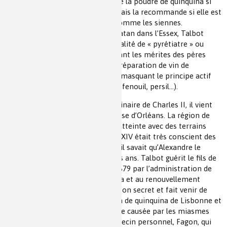
1672 écrit un ouvrage qui conteste la poudre de quinquina si
elle est utilisée par les jésuites, mais la recommande si elle est
utilisée par des mains expertes comme les siennes.
Apothicaire à Cambridge et charlatan dans l’Essex, Talbot
s’installe bientôt à Londres en qualité de « pyrétiatre » ou
guérisseur de fièvres, en s’attribuant les mérites des pères
jésuites. En fait, il avait fait une préparation de vin de
quinquina qu’il gardait secrète en masquant le principe actif
sous des produits additifs (citron, fenouil, persil…).
Nommé chevalier et médecin ordinaire de Charles II, il vient
soigner Mademoiselle, Marie-Louise d’Orléans. La région de
Versailles était particulièrement atteinte avec des terrains
favorables aux moustiques. Louis XIV était très conscient des
sévices causés par cette maladie, il savait qu’Alexandre le
Grand en était mort à trente-trois ans. Talbot guérit le fils de
Louis XIV, le Grand Dauphin, en 1679 par l’administration de
fortes doses d’écorce de quinquina et au renouvellement
régulier des prises. Le roi achète son secret et fait venir de
fortes quantités d’écorce et de vin de quinquina de Lisbonne et
de Cadix pout traiter cette maladie causée par les miasmes
des marécages. Il écoute son médecin personnel, Fagon, qui