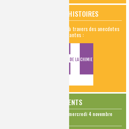
VIDÉOS HISTOIRES
Découvrez la chimie en vidéo à travers des anecdotes
historiques, insolites et amusantes :
ÉVÉNEMENTS
Colloque Chimie et Cerveau - mercredi 4 novembre
2026