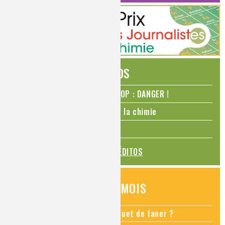
ÉDITOS
N₂O – protoxyde d’azote – STOP : DANGER !
La Coupe du monde de foot et la chimie
La transition alimentaire
TOUS LES ÉDITOS
QUESTIONS DU MOIS
Comment empêcher mon bouquet de faner ?