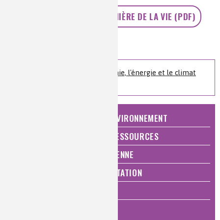
>> LE CO2, MATIÈRE PREMIÈRE DE LA VIE (PDF)
Niveau de lecture :
pour tous
Nature de la ressource :
article
Retrouvez le livre La chimie, l'énergie et le climat
sur le site de l’éditeur
NATURE, AGRICULTURE ET ENVIRONNEMENT
ÉNERGIE ET ÉCONOMIE DES RESSOURCES
QUALITÉ DE VIE, VIE QUOTIDIENNE
SANTÉ, BIEN-ÊTRE ET ALIMENTATION
ANALYSES ET IMAGERIE
HISTOIRE DE LA CHIMIE