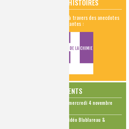
VIDÉOS HISTOIRES
Découvrez la chimie en vidéo à travers des anecdotes
historiques, insolites et amusantes :
ÉVÉNEMENTS
Colloque Chimie et Cerveau - mercredi 4 novembre
2026
Le cholestérol, une nouvelle vidéo Blablareau &
Mediachimie