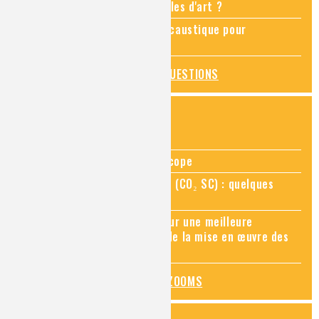
Comment restaurer des meubles d'art ?
Pourquoi ajouter de la soude caustique pour
déboucher un évier ?
TOUTES LES QUESTIONS
ZOOMS SUR...
Zoom sur la chimie au microscope
Zoom sur le CO₂ supercritique (CO₂ SC) : quelques
applications récentes
Zoom sur les sites Seveso, pour une meilleure
connaissance des risques et de la mise en œuvre des
mesures de prévention
TOUS LES ZOOMS