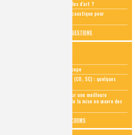
Comment restaurer des meubles d'art ?
Pourquoi ajouter de la soude caustique pour
déboucher un évier ?
TOUTES LES QUESTIONS
ZOOMS SUR...
Zoom sur la chimie au microscope
Zoom sur le CO₂ supercritique (CO₂ SC) : quelques
applications récentes
Zoom sur les sites Seveso, pour une meilleure
connaissance des risques et de la mise en œuvre des
mesures de prévention
TOUS LES ZOOMS