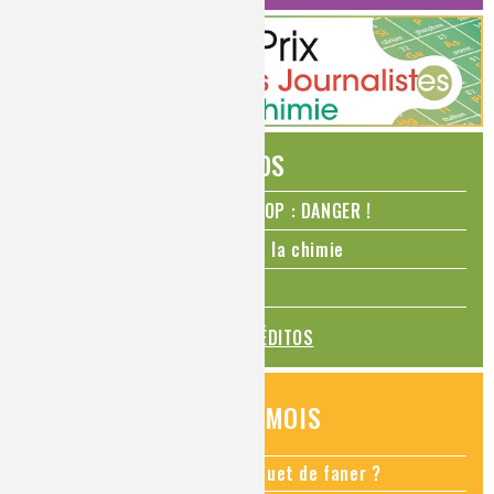
ÉDITOS
N₂O – protoxyde d’azote – STOP : DANGER !
La Coupe du monde de foot et la chimie
La transition alimentaire
TOUS LES ÉDITOS
QUESTIONS DU MOIS
Comment empêcher mon bouquet de faner ?