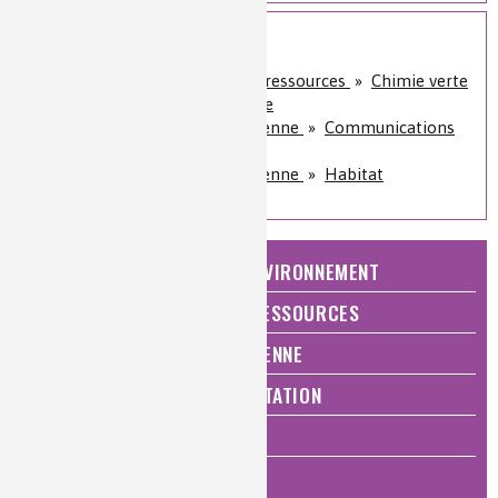
Sur le même sujet
Énergie et économie des ressources
»
Chimie verte
et développement durable
Qualité de vie, vie quotidienne
»
Communications
et hautes technologies
Qualité de vie, vie quotidienne
»
Habitat
NATURE, AGRICULTURE ET ENVIRONNEMENT
ÉNERGIE ET ÉCONOMIE DES RESSOURCES
QUALITÉ DE VIE, VIE QUOTIDIENNE
SANTÉ, BIEN-ÊTRE ET ALIMENTATION
ANALYSES ET IMAGERIE
HISTOIRE DE LA CHIMIE