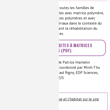
Les exemples traités concernent toutes les familles de
composites : les composites souples avec matrice polymère,
les composites rigides avec matrices polymères et avec
matrice minérale et les multimatériaux dans le contexte du
développement durable, notamment la réhabilitation du
matériau bois grâce aux composites.
>> MATÉRIAUX COMPOSITES À MATRICES
POLYMÈRES (PDF)
Auteur(s) :
D'après la conférence de Patrice Hamelin
Source(s) :
La chimie et l’habitat, coordonné par Minh-Thu
Dinh-Audouin, Danièle Olivier et Paul Rigny, EDP Sciences,
2011, isbn : 978-2-7598-0642-3, p. 225
Niveau de lecture :
pour tous
Nature de la ressource :
article
Retrouvez le livre La chimie et l'habitat sur le site
de l’éditeur