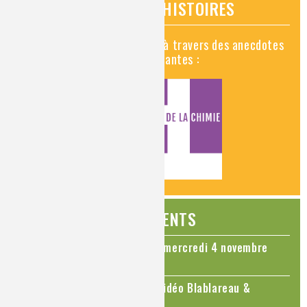
VIDÉOS HISTOIRES
Découvrez la chimie en vidéo à travers des anecdotes
historiques, insolites et amusantes :
ÉVÉNEMENTS
Colloque Chimie et Cerveau - mercredi 4 novembre
2026
Le cholestérol, une nouvelle vidéo Blablareau &
Mediachimie