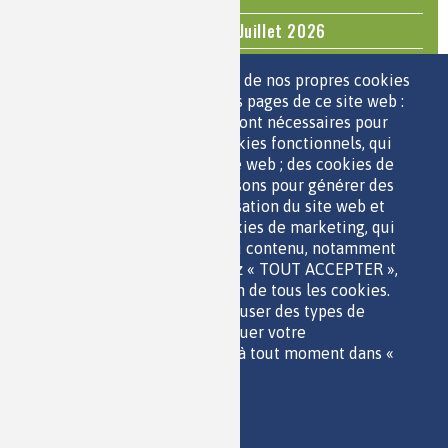
Questions d'actualité - Juin - Juillet 2026
TOUS LES ÉVÉNEMENTS
Nous utilisons une sélection de nos propres cookies
et de cookies de tiers sur les pages de ce site web :
des cookies essentiels, qui sont nécessaires pour
ESPACE JEUNES
utiliser le site web ; des cookies fonctionnels, qui
facilitent l'utilisation du site web ; des cookies de
performance, que nous utilisons pour générer des
données agrégées sur l'utilisation du site web et
des statistiques ; et des cookies de marketing, qui
sont utilisés pour afficher du contenu, notamment
QUI SOMMES-NOUS ?
les vidéos. Si vous choisissez « TOUT ACCEPTER »,
PARTENAIRES
vous consentez à l'utilisation de tous les cookies.
OUTILS DE COMMUNICATION
Vous pouvez accepter ou refuser des types de
MENTIONS LÉGALES
cookies individuels et révoquer votre
POLITIQUE DES DONNÉES
consentement pour l'avenir à tout moment dans «
ACCESSIBILITÉ
Paramètres ».
RSS
Politique de confidentialité
CONTACT
Imprimer