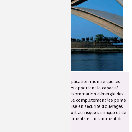
Les chimistes dans...
Enseignement
Chimie et Notre-Dame
Réactions en un clin d’oeil
Fiches métiers
La présentation d’exemples d’application montre que les
composites à matrices polymères apportent la capacité
d’atteindre les objectifs de la consommation d’énergie des
bâtiments en supprimant presque complètement les ponts
thermiques, de contribuer à la mise en sécurité d’ouvrages
existants en particulier par rapport au risque sismique et de
contribuer à la durabilité des bâtiments et notamment des
bâtiments en bois.