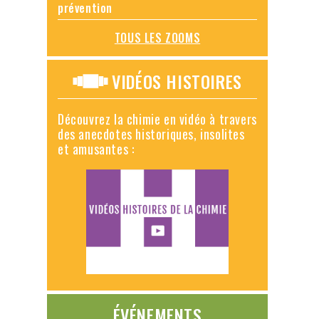
prévention
TOUS LES ZOOMS
VIDÉOS HISTOIRES
Découvrez la chimie en vidéo à travers
des anecdotes historiques, insolites
et amusantes :
ÉVÉNEMENTS