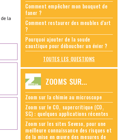
Comment empêcher mon bouquet de
faner ?
 de la
Comment restaurer des meubles d'art
?
Pourquoi ajouter de la soude
caustique pour déboucher un évier ?
TOUTES LES QUESTIONS
ZOOMS SUR...
Zoom sur la chimie au microscope
Zoom sur le CO₂ supercritique (CO₂
SC) : quelques applications récentes
Zoom sur les sites Seveso, pour une
meilleure connaissance des risques et
de la mise en œuvre des mesures de