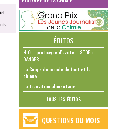
HISTOIRE DE LA CHIMIE
ieb
nts.
ÉDITOS
N₂O – protoxyde d’azote – STOP :
DANGER !
La Coupe du monde de foot et la
chimie
La transition alimentaire
TOUS LES ÉDITOS
QUESTIONS DU MOIS