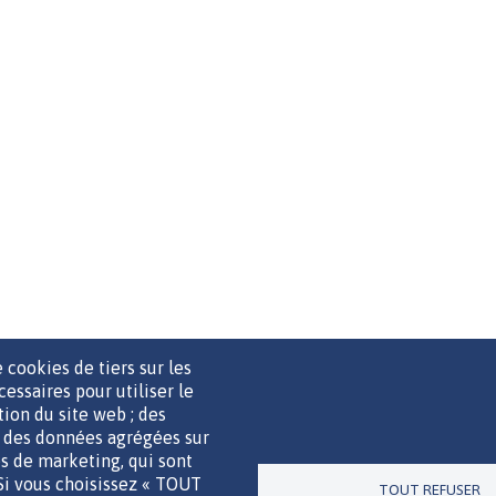
 cookies de tiers sur les
cessaires pour utiliser le
ation du site web ; des
r des données agrégées sur
UTILS DE COMMUNICATION
MENTIONS LÉGALES
POLITIQUE D
ies de marketing, qui sont
 Si vous choisissez « TOUT
TOUT REFUSER