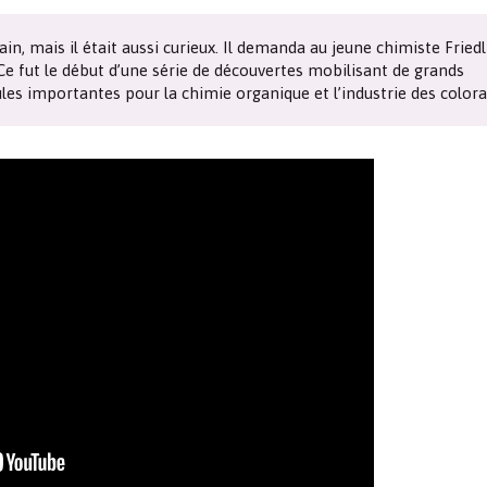
Les chimistes dans...
Enseignement
Chimie et Notre-Dame
 mais il était aussi curieux. Il demanda au jeune chimiste Friedl
Ce fut le début d’une série de découvertes mobilisant de grands
Réactions en un clin d’oeil
les importantes pour la chimie organique et l’industrie des colora
Fiches métiers