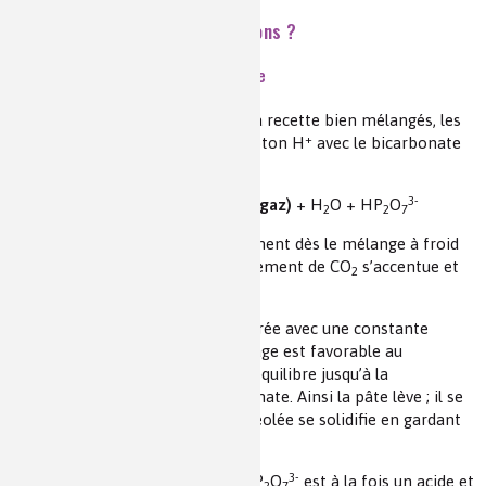
Le gonflement : quelles réactions ?
Une réaction entre acide et base
Une fois tous les ingrédients de la recette bien mélangés, les
+
acides présents échangent un proton H
avec le bicarbonate
selon, par exemple :
2-
-
3-
H
P
O
+ HCO
→
CO
(gaz)
+ H
O + HP
O
2
2
7
3
2
2
2
7
Cette réaction commence faiblement dès le mélange à froid
puis à la chaleur du four, le dégagement de CO
s’accentue et
2
s’accélère.
En effet cette réaction est équilibrée avec une constante
d’équilibre proche de 1. Le chauffage est favorable au
dégazage de CO
ce qui déplace l'équilibre jusqu’à la
2
consommation totale du bicarbonate. Ainsi la pâte lève ; il se
crée des alvéoles. Puis la pâte alvéolée se solidifie en gardant
sa forme. Voilà c’est réussi !
3-
Le composé secondaire formé HP
O
est à la fois un acide et
2
7