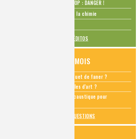
N₂O – protoxyde d’azote – STOP : DANGER !
La Coupe du monde de foot et la chimie
La transition alimentaire
TOUS LES ÉDITOS
QUESTIONS DU MOIS
Comment empêcher mon bouquet de faner ?
Comment restaurer des meubles d'art ?
Pourquoi ajouter de la soude caustique pour
déboucher un évier ?
TOUTES LES QUESTIONS
ZOOMS SUR...