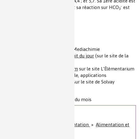
COOH est un triacide de pKa 3,0 ; 4,4 ; et 5,7. Sa 1ère acidité est
2-
-
plus forte que celle de H
P
O
et sa réaction sur HCO
est
2
2
7
3
totale.
Pour en savoir plus
[1]
Zoom sur l’amidon
sur le Site Mediachimie
[2]
Bicarbonate de sodium - produit du jour
(sur le site de la
Société Chimique de France)
[3]
Hydrogénocarbonate de sodium
sur le site L’Élémentarium
: propriétés, fabrication industrielle, applications
[4]
le bicarbonate Solvay® (PDF)
sur le site de Solvay
Niveau de lecture :
pour tous
Nature de la ressource :
Question du mois
Sur le même sujet
Santé, bien-être et alimentation
»
Alimentation et
plaisir des sens