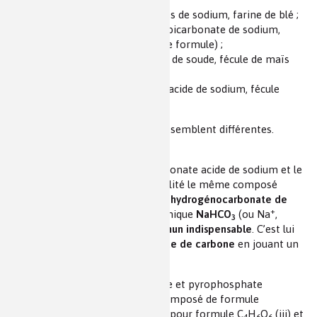
diphosphtates et carbonates de sodium, farine de blé ;
pyrophosphate de sodium, bicarbonate de sodium,
farine de froment (ancienne formule) ;
acide tartrique, bicarbonate de soude, fécule de maïs
(ancienne formule) ;
crème de tartre, carbonate acide de sodium, fécule
(ancienne formule).
À première vue ces compositions semblent différentes.
Regardons de plus près.
Le bicarbonate de sodium, le carbonate acide de sodium et le
bicarbonate de soude sont en réalité le même composé
chimique dont le nom précis est l’
hydrogénocarbonate de
+
sodium
et qui a pour formule chimique
NaHCO
(ou Na
,
3
-
HCO
)
(i)
. C’est
l’ingrédient commun indispensable
. C’est lui
3
qui permettra de libérer le dioxyde de carbone
en jouant un
rôle de base
.
Les termes diphosphate disodique et pyrophosphate
disodique concernent le même composé de formule
Na
H
P
O
(ii)
. L’acide tartrique a pour formule C
H
O
(iii)
et
2
2
2
7
4
6
6