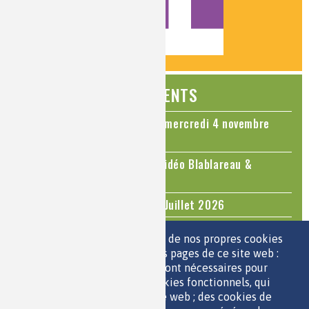
ÉVÉNEMENTS
Colloque Chimie et Cerveau - mercredi 4 novembre
2026
Le cholestérol, une nouvelle vidéo Blablareau &
Mediachimie
Questions d'actualité - Juin - Juillet 2026
TOUS LES ÉVÉNEMENTS
Nous utilisons une sélection de nos propres cookies
et de cookies de tiers sur les pages de ce site web :
des cookies essentiels, qui sont nécessaires pour
ESPACE JEUNES
utiliser le site web ; des cookies fonctionnels, qui
facilitent l'utilisation du site web ; des cookies de