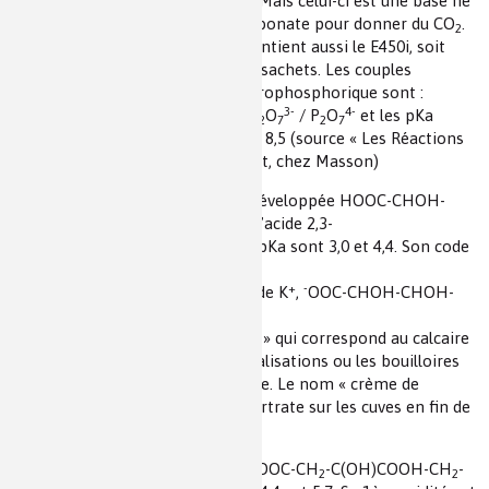
est pyrophosphate tétrasodique. Mais celui-ci est une base ne
pouvant donc réagir avec le bicarbonate pour donner du CO
.
2
En réalité à l’analyse le produit contient aussi le E450i, soit
2-
H
P
O
, comme dans les autres sachets. Les couples
2
2
7
acidobasiques relatifs à l’acide pyrophosphorique sont :
-
2-
3-
4-
H
P
O
/ H
P
O
/ H
P
O
/ HP
O
/ P
O
et les pKa
4
2
7
2
2
7
2
2
7
2
7
2
7
correspondants sont 1,0; 2,5 ; 6,1 ; 8,5 (source « Les Réactions
chimiques en solution », G. Charlot, chez Masson)
(iii) Ce diacide de formule semi-développée HOOC-CHOH-
CHOH-COOH a pour nom précis l’acide 2,3-
dihydroxybutanedioïque dont les pKa sont 3,0 et 4,4. Son code
est le E334.
+
-
KC
H
O
correspond au monoacide K
,
OOC-CHOH-CHOH-
4
5
6
COOH.
Attention le mot courant « tartre » qui correspond au calcaire
(CaCO
) qui se dépose sur les canalisations ou les bouilloires
3
n’a aucun lien avec l’acide tartrique. Le nom « crème de
tartre » provient des dépôts de tartrate sur les cuves en fin de
processus de vinification.
(iv) L’acide citrique de formule HOOC-CH
-C(OH)COOH-CH
-
2
2