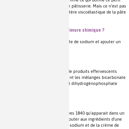
goût acide caractéristique de cette pâtisserie. Mais ce n’est pas
son seul rôle : il influence le caractère viscoélastique de la pâte
à base de farine.
Que faire si on est en panne de levure chimique ?
Vous pouvez utiliser du bicarbonate de sodium et ajouter un
peu de jus de citron.
Effervescence et analogie
On peut noter que toutes sortes de produits effervescents
(dont des médicaments) présentent les mélanges bicarbonate
et acide citrique ou bicarbonate et dihydrogénophosphate
donnant du CO
dès l’ajout d’eau.
2
Historiquement
Aux États Unis, c’est dans les années 1840 qu’apparait dans un
livre de cuisine la proposition d’ajouter aux ingrédients d’une
pâte de gâteau du bicarbonate de sodium et de la crème de