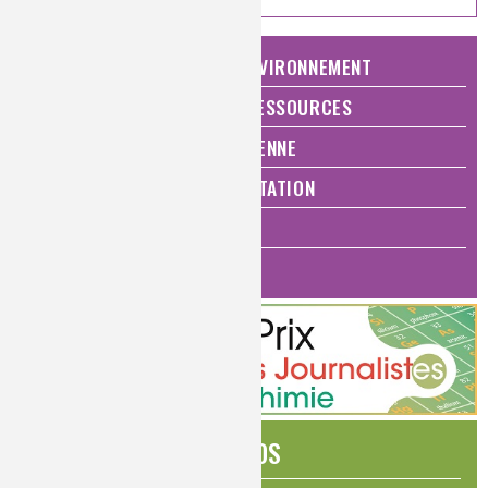
NATURE, AGRICULTURE ET ENVIRONNEMENT
ÉNERGIE ET ÉCONOMIE DES RESSOURCES
QUALITÉ DE VIE, VIE QUOTIDIENNE
SANTÉ, BIEN-ÊTRE ET ALIMENTATION
ANALYSES ET IMAGERIE
HISTOIRE DE LA CHIMIE
ÉDITOS