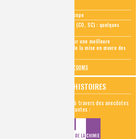
Zoom sur la chimie au microscope
Zoom sur le CO₂ supercritique (CO₂ SC) : quelques
applications récentes
Zoom sur les sites Seveso, pour une meilleure
connaissance des risques et de la mise en œuvre des
mesures de prévention
TOUS LES ZOOMS
VIDÉOS HISTOIRES
Découvrez la chimie en vidéo à travers des anecdotes
historiques, insolites et amusantes :