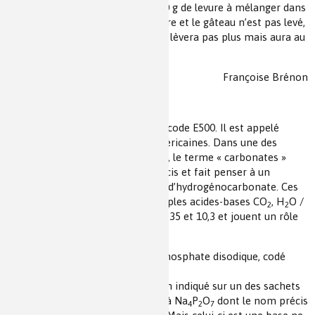
vendus contiennent en général 10 g de levure à mélanger dans
500 g de farine. Un défaut de levure et le gâteau n’est pas levé,
un excès de levure et le gâteau ne lèvera pas plus mais aura au
final un arrière-gout de levure.
Françoise Brénon
(i) Cet additif alimentaire a pour code E500. Il est appelé
baking soda
dans les recettes américaines. Dans une des
compositions lues sur les sachets, le terme « carbonates »
avec un s (donc pluriel) est imprécis et fait penser à un
2-
mélange de carbonate ( CO
) et d’hydrogénocarbonate. Ces
3
composés appartiennent aux couples acides-bases CO
, H
O /
2
2
-
2-
HCO
/ CO
dont les
pKa
sont 6,35 et 10,3 et jouent un rôle
3
3
similaire.
(ii) Il s’agit du dihydrogénopyrophosphate disodique, codé
E450i.
Le nom pyrophosphate de sodium indiqué sur un des sachets
est imprécis. On pourrait penser à Na
P
O
dont le nom précis
4
2
7