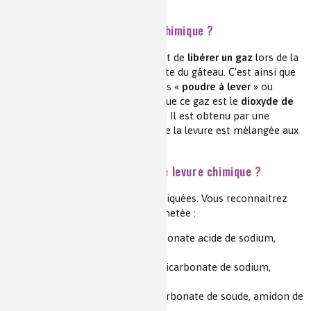
à des microorganismes.
Pourquoi ajouter de la levure chimique ?
L’objectif de la levure chimique est de
libérer un gaz
lors de la
cuisson afin de faire gonfler la pâte du gâteau. C’est ainsi que
ces sachets sont aussi surnommés «
poudre à lever
» ou
«
poudre levante
». Dans la pratique ce gaz est le
dioxyde de
carbone
(ou gaz carbonique),
CO
. Il est obtenu par une
2
réaction acidobasique une fois que la levure est mélangée aux
ingrédients et humidifiée.
Que contiennent les sachets de levure chimique ?
Citons quelques compositions indiquées. Vous reconnaitrez
sans doute celle que vous avez achetée :
diphosphate disodique, carbonate acide de sodium,
amidon de blé ;
pyrophosphate disodique, bicarbonate de sodium,
amidon de blé ;
diphosphate disodique, bicarbonate de soude, amidon de
maïs ;