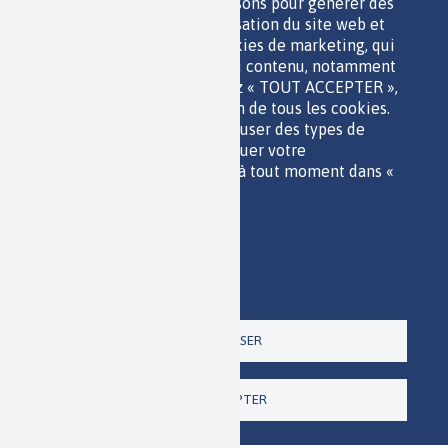
performance, que nous utilisons pour générer des
données agrégées sur l'utilisation du site web et
des statistiques ; et des cookies de marketing, qui
sont utilisés pour afficher du contenu, notamment
QUI SOMMES-NOUS ?
les vidéos. Si vous choisissez « TOUT ACCEPTER »,
PARTENAIRES
vous consentez à l'utilisation de tous les cookies.
OUTILS DE COMMUNICATION
Vous pouvez accepter ou refuser des types de
MENTIONS LÉGALES
cookies individuels et révoquer votre
POLITIQUE DES DONNÉES
consentement pour l'avenir à tout moment dans «
ACCESSIBILITÉ
Paramètres ».
RSS
Politique de confidentialité
CONTACT
Imprimer
Paramètres
Un site de la
TOUT REFUSER
TOUT ACCEPTER