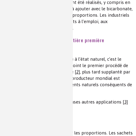
tartre. Puis de nombreux essais ont été réalisés, y compris en
Europe, pour sélectionner l’acide à ajouter avec le bicarbonate,
la source d’amidon et les bonnes proportions. Les industriels
ont alors vendu des mélanges prêts à l’emploi, aux
proportions jalousement gardées.
Et le bicarbonate de sodium, matière première
indispensable
Composé connu depuis l’Antiquité à l’état naturel, c’est le
Français N. Leblanc qui a mis au point le premier procédé de
e
fabrication à la fin du XVIII
siècle
[2]
, plus tard supplanté par
le procédé Solvay
[3]
. Le premier producteur mondial est
encore Solvay. Il existe des gisements naturels conséquents de
bicarbonate aux États-Unis.
Le bicarbonate a de très nombreuses autres applications
[3]
[4]
.
Allez, à vos recettes !
Et n’oubliez pas de bien respecter les proportions. Les sachets