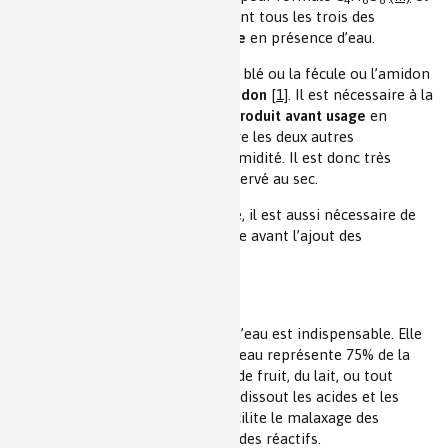
la crème de tartre KC
H
O
. Ce sont tous les trois des
4
5
6
composés au comportement acide
en présence d’eau.
La farine de froment, l’amidon de blé ou la fécule ou l’amidon
de maïs contiennent tous de l’
amidon
[1]
. Il est nécessaire à la
conservation ou
stabilisation du produit avant usage
en
limitant la réaction chimique entre les deux autres
constituants et en absorbant l’humidité. Il est donc très
important que le sachet soit conservé au sec.
Lors de la réalisation de la recette, il est aussi nécessaire de
mélanger à sec la levure à la farine avant l’ajout des
ingrédients humides.
L’ajout d’eau
Quelle que soit la recette, l’ajout d’eau est indispensable. Elle
est apportée soit avec les œufs (l’eau représente 75% de la
masse d’un œuf), soit avec un jus de fruit, du lait, ou tout
simplement de l’eau seule…) . Elle dissout les acides et les
bases contenus dans la levure, facilite le malaxage des
ingrédients et la mise en contact des réactifs.