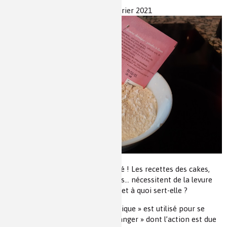
Date de publication :
Lundi 15 février 2021
Les chimistes dans...
Enseignement
Chimie et Notre-Dame
Réactions en un clin d’oeil
Fiches métiers
Hum ! Un beau gâteau bien gonflé ! Les recettes des cakes,
quatre-quarts, madeleines, cookies… nécessitent de la levure
dite « chimique ». De quoi s’agit-il et à quoi sert-elle ?
Tout d’abord le mot « levure chimique » est utilisé pour se
différencier de la « levure de boulanger » dont l’action est due