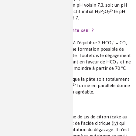
une base et seul dilué donnerait un pH voisin 7,3, soit un pH
2-
quasiment neutre. S’il reste du réactif initial H
P
O
le pH
2
2
7
serait alors légèrement inférieur à 7.
Pourrait-on utiliser du bicarbonate seul ?
-
C’est envisageable car il participe à l’équilibre 2 HCO
= CO
3
2
2-
(gaz) + CO
+ H
O qui montre une formation possible de
3
2
dioxyde de carbone et de carbonate. Toutefois le dégagement
-
est quasi nul à froid, l’équilibre étant en faveur de HCO
et ne
3
se fait que lentement et de façon moindre à partir de 70 °C.
Le gâteau peut se solidifier avant que la pâte soit totalement
2-
levée. De plus l’ion carbonate CO
formé en parallèle donne
3
un milieu très basique au goût peu agréable.
Et le jus de citron ?
Quand l’eau est ajoutée sous forme de jus de citron (cake au
citron, par exemple) cela introduit de l’acide citrique
(iv)
qui
participe notablement à l’augmentation du dégazage. Il n’est
en général pas totalement consommé ce qui donne ce petit