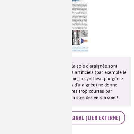
Les chimistes dans...
Enseignement
Chimie et Notre-Dame
Réactions en un clin d’oeil
Fiches métiers
Si les propriétés mécaniques de la soie d’araignée sont
voisines de celles des polyamides artificiels (par exemple le
PA 6-6) ou de la soie des vers à soie, la synthèse par génie
génétique (introduction de gènes d’araignée) ne donne
encore actuellement que des fibres trop courtes par
rapport aux fibres naturelles de la soie des vers à soie !
ACCÉDEZ AU TEXTE ORIGINAL (LIEN EXTERNE)
Auteur(s) :
Philippe Colomban