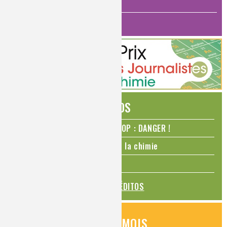
ANALYSES ET IMAGERIE
HISTOIRE DE LA CHIMIE
ÉDITOS
N₂O – protoxyde d’azote – STOP : DANGER !
La Coupe du monde de foot et la chimie
La transition alimentaire
TOUS LES ÉDITOS
QUESTIONS DU MOIS