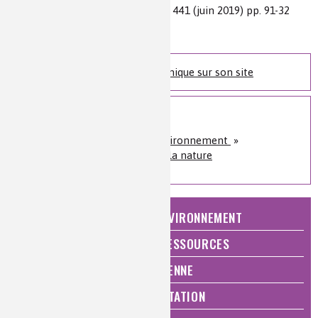
Source(s) :
L’Actualité chimique n° 441 (juin 2019) pp. 91-32
Niveau de lecture :
intermédiaire
Nature de la ressource :
article
Retrouvez l'Actualité Chimique sur son site
Sur le même sujet
Nature, agriculture et environnement
»
Comprendre et protéger la nature
NATURE, AGRICULTURE ET ENVIRONNEMENT
ÉNERGIE ET ÉCONOMIE DES RESSOURCES
QUALITÉ DE VIE, VIE QUOTIDIENNE
SANTÉ, BIEN-ÊTRE ET ALIMENTATION