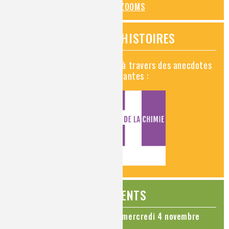
TOUS LES ZOOMS
VIDÉOS HISTOIRES
Découvrez la chimie en vidéo à travers des anecdotes
historiques, insolites et amusantes :
ÉVÉNEMENTS
Colloque Chimie et Cerveau - mercredi 4 novembre
2026