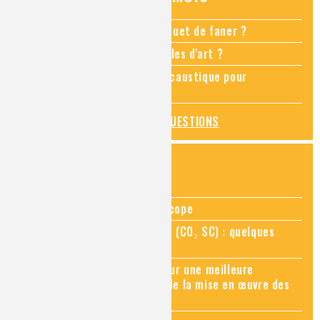
Comment empêcher mon bouquet de faner ?
Comment restaurer des meubles d'art ?
Pourquoi ajouter de la soude caustique pour
déboucher un évier ?
TOUTES LES QUESTIONS
ZOOMS SUR...
Zoom sur la chimie au microscope
Zoom sur le CO₂ supercritique (CO₂ SC) : quelques
applications récentes
Zoom sur les sites Seveso, pour une meilleure
connaissance des risques et de la mise en œuvre des
mesures de prévention