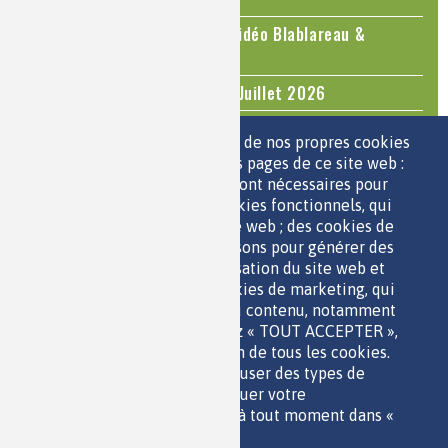
Le cholestérol, une nouvelle vidéo Blablareau &
Mediachimie
Questions d'actualité - Juin - Juillet 2026
TOUS LES ÉVÉNEMENTS
Nous utilisons une sélection de nos propres cookies
et de cookies de tiers sur les pages de ce site web :
des cookies essentiels, qui sont nécessaires pour
ESPACE JEUNES
utiliser le site web ; des cookies fonctionnels, qui
facilitent l'utilisation du site web ; des cookies de
performance, que nous utilisons pour générer des
données agrégées sur l'utilisation du site web et
des statistiques ; et des cookies de marketing, qui
sont utilisés pour afficher du contenu, notamment
QUI SOMMES-NOUS ?
les vidéos. Si vous choisissez « TOUT ACCEPTER »,
PARTENAIRES
vous consentez à l'utilisation de tous les cookies.
OUTILS DE COMMUNICATION
Vous pouvez accepter ou refuser des types de
MENTIONS LÉGALES
cookies individuels et révoquer votre
POLITIQUE DES DONNÉES
consentement pour l'avenir à tout moment dans «
ACCESSIBILITÉ
Paramètres ».