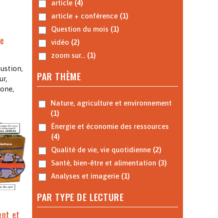
article
(4)
article + conférence
(1)
Question du mois
(1)
le
vidéo
(2)
zoom sur...
(1)
ustion,
PAR THÈME
ur,
one,
Nature, agriculture et environnement
(1)
Énergie et économie des ressources
(4)
Qualité de vie, vie quotidienne
(2)
Santé, bien-être et alimentation
(3)
Analyses et imagerie
(1)
PAR TYPE DE LECTURE
ent et