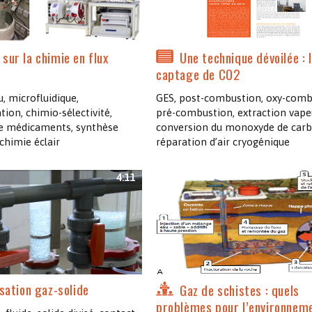
Les chimistes dans...
Enseignement
Chimie et Notre-Dame
Réactions en un clin d’oeil
sur la chimie en flux
Une technique dévoilée : 
captage de CO2
Fiches métiers
u, microfluidique,
GES, post-combustion, oxy-comb
tion, chimio-sélectivité,
pré-combustion, extraction vape
e médicaments, synthèse
conversion du monoxyde de carb
chimie éclair
réparation d’air cryogénique
4:11
isation gaz-solide
Gaz de schistes : quels
problèmes pour l’environnem