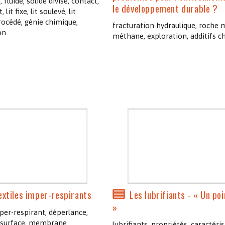
, fluide, solide divisé, contact,
le développement durable ?
lit fixe, lit soulevé, lit
rocédé, génie chimique,
fracturation hydraulique, roche 
on
méthane, exploration, additifs c
extiles imper-respirants
Les lubrifiants - « Un po
»
mper-respirant, déperlance,
 surface, membrane
lubrifiants, propriétés, caractéris