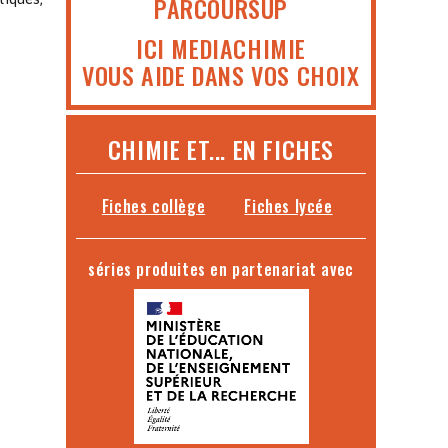
PARCOURSUP
ICI MEDIACHIMIE
VOUS AIDE DANS VOS CHOIX
CHIMIE ET... EN FICHES
Fiches collège
Fiches lycée
séries produites en partenariat avec