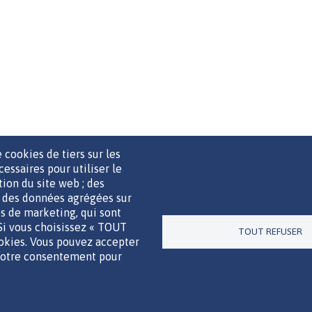
 cookies de tiers sur les
cessaires pour utiliser le
ation du site web ; des
r des données agrégées sur
UTILS DE COMMUNICATION
MENTIONS LÉGALES
POLITIQUE D
ies de marketing, qui sont
 Si vous choisissez « TOUT
TOUT REFUSER
ookies. Vous pouvez accepter
Un site de la
 votre consentement pour