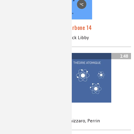
La grotte Chauvet et le carbone 14
carbone 14, datation, Willard Franck Libby
1:48
La constante d'Avogadro
Avogadro, théorie atomique, Cannizzaro, Perrin