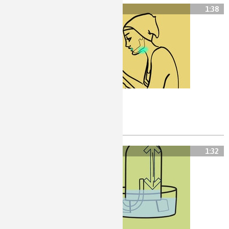
1:38
Les radium girls
radioactivté, radium
1:32