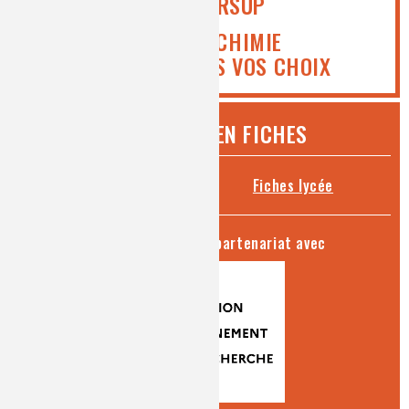
PARCOURSUP
ICI MEDIACHIMIE
VOUS AIDE DANS VOS CHOIX
CHIMIE ET... EN FICHES
Fiches collège
Fiches lycée
séries produites en partenariat avec