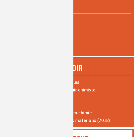
PAR TYPE DE LECTURE
pour tous
(12)
AFFINER
À SAVOIR
Expériences : vidéos et protocoles
Les 10 bonnes raisons de devenir chimiste
Parcours de formation
Où travaillent les chimistes ?
Formation par l'apprentissage en chimie
Vocabulaire de la chimie et des matériaux (2018)