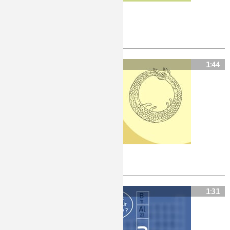
L'expérience de Lavoisier
Lavoisier, composition de l’air
1:44
Kekulé et le benzène
1:31