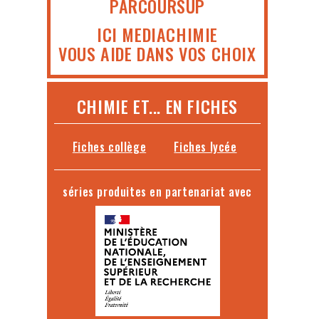
PARCOURSUP
ICI MEDIACHIMIE
VOUS AIDE DANS VOS CHOIX
CHIMIE ET... EN FICHES
Fiches collège
Fiches lycée
séries produites en partenariat avec