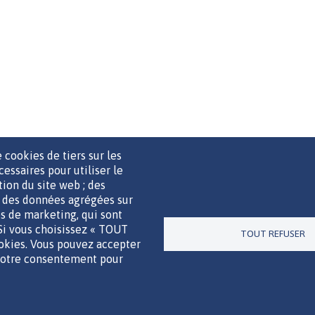
 cookies de tiers sur les
cessaires pour utiliser le
ation du site web ; des
r des données agrégées sur
UTILS DE COMMUNICATION
MENTIONS LÉGALES
POLITIQUE D
ies de marketing, qui sont
 Si vous choisissez « TOUT
TOUT REFUSER
ookies. Vous pouvez accepter
Un site de la
 votre consentement pour