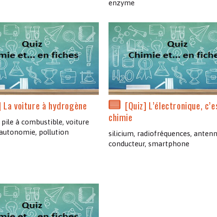
enzyme
] La voiture à hydrogène
[Quiz] L’électronique, c’e
chimie
pile à combustible, voiture
 autonomie, pollution
silicium, radiofréquences, antenn
conducteur, smartphone