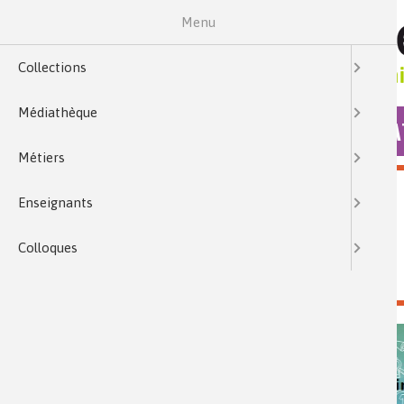
Menu
Collections
Médiathèque
COLLECTIONS
MÉDIA
Métiers
ENSEIGNANTS
Enseignants
Colloques
École & collège
>
Chimie et... en fiches collège
DOCUMENTS : QUIZ CHIMIE ET... EN FICHES