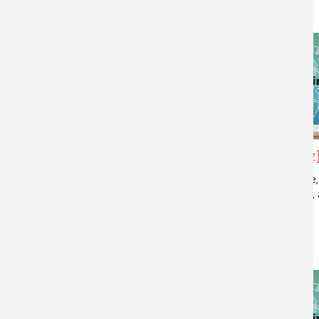
cutané
[Quiz] Énergie du futur et
[Quiz
préservation des ressources
hydrogène, 
électrique,
sources d'énergies, énergies fossiles,
charbon, gaz, pétrole, énergies
renouvelables, énergie solaire, énergie
éolienne, énergie intermittente