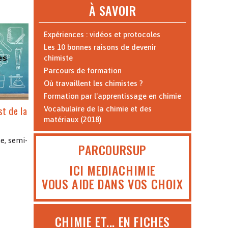
À SAVOIR
Expériences : vidéos et protocoles
Les 10 bonnes raisons de devenir
chimiste
Parcours de formation
Où travaillent les chimistes ?
Formation par l'apprentissage en chimie
st de la
Vocabulaire de la chimie et des
matériaux (2018)
e, semi-
PARCOURSUP
ICI MEDIACHIMIE
VOUS AIDE DANS VOS CHOIX
CHIMIE ET... EN FICHES