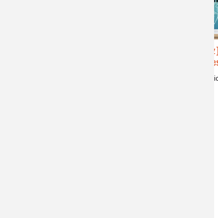
[Quiz] La couleur, trait d’union
[Quiz
entre la science et l’art
chimie de
lumière blanche, couleur, synthèse
alimentati
additive, pigments