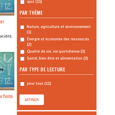
quiz
(11)
PAR THÈME
mer
Nature, agriculture et environnement
(1)
acidité,
Énergie et économie des ressources
(2)
Qualité de vie, vie quotidienne
(3)
Santé, bien-être et alimentation
(3)
PAR TYPE DE LECTURE
pour tous
(11)
parfums
AFFINER
,