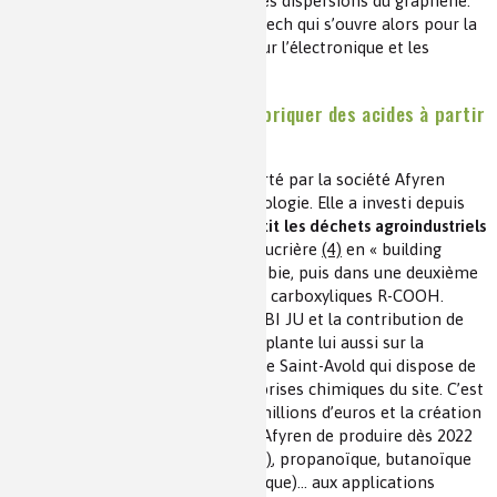
pour l’exfoliation du graphite et les dispersions du graphène.
C’est un nouveau débouché high-tech qui s’ouvre alors pour la
commercialisation des encres pour l’électronique et les
revêtements conducteurs.
AFTERBIOCHEM – Comment fabriquer des acides à partir
des pulpes de betterave
C’est un deuxième « flagship » porté par la société Afyren
spécialisée dans l’ingénierie en biologie. Elle a investi depuis
2016 dans un
procédé qui convertit les déchets agroindustriels
de betterave
issus de l’industrie sucrière
(4)
en « building
blocks » par fermentation anaérobie, puis dans une deuxième
étape à les transformer en acides carboxyliques R-COOH.
Grâce au programme européen BBI JU et la contribution de
Bpifrance le projet industriel s’implante lui aussi sur la
plateforme attractive Chemesis de Saint-Avold qui dispose de
services partagés entre les entreprises chimiques du site. C’est
un investissement de plus de 60 millions d’euros et la création
de 60 emplois qui permettront à Afyren de produire dès 2022
16.000 tonnes d’acides acétique
(5)
, propanoïque, butanoïque
(butyrique) et pentanoïque (valérique)… aux applications