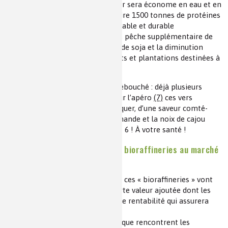
2
40 000 m
et 35 mètres de hauteur sera économe en eau et en
énergie et devrait dès 2022 produire 1500 tonnes de protéines
par mois. Cette unité, écoresponsable et durable
économiquement, peut éviter une pêche supplémentaire de
poissons sauvages, l’importation de soja et la diminution
d’entrants azotés pour les produits et plantations destinées à
l’alimentation animale.
Pour sourire
, signalons un autre débouché : déjà plusieurs
firmes commercialisent aussi pour l’apéro
(7)
ces vers
Tenebrio molitor
cuisinés et à croquer, d’une saveur comté-
pointe de muscade rappelant l’amande et la noix de cajou
riches en protéines et oméga 3 et 6 ! À votre santé !
Une nécessaire adaptation des bioraffineries au marché
concurrentiel
Pour rester sérieux, il est clair que ces « bioraffineries » vont
commercialiser des produits à forte valeur ajoutée dont les
prix à la tonne vont permettre une rentabilité qui assurera
leur durabilité sur le marché.
Cela contraste avec les difficultés que rencontrent les