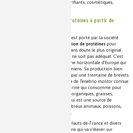
multiples en agroalimentaire, lubrifiants, cosmétiques,
plastifiants et pharmaceutique.
FARMŸING – synthétiser des protéines à partir de
déchets organiques
Le troisième « flagship » français est porté par la société
Ÿnsect spécialisée dans la
production de protéines
pour
l’alimentation animale
(6)
. C’est sans doute le plus original
bien que le terme de bioraffinerie ne soit pas adéquat. C’est
probablement la plus grande ferme horizontale d’Europe qui
s’implante à Poulainville près d’Amiens. Sa production bien
maitrisée par Ynsect et protégée par une trentaine de brevets
consiste à
« industrialiser » la larve
de
Tenebrio molitor
connue
sous la dénomination du ver de farine qui consomme pour
grossir toutes sortes de matières organiques, graisses,
végétaux, déchets ménagers… et qui est une source de
nutriments naturels pour de nombreux animaux, poissons,
volailles, porcins, chiens et chats…
Cofinancée par BBI JU, la région Hauts-de-France et divers
fonds d’investissement, cette ferme qui va s’élever sur