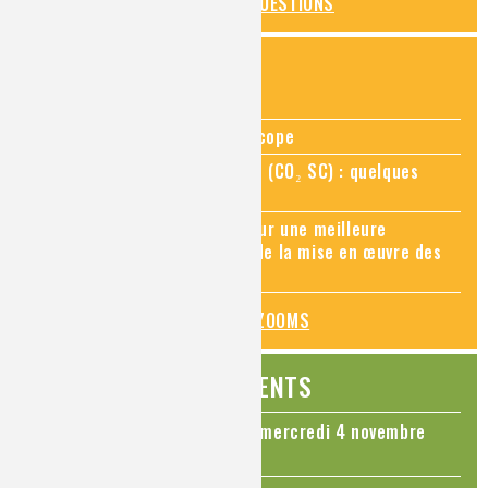
TOUTES LES QUESTIONS
ZOOMS SUR...
Zoom sur la chimie au microscope
Zoom sur le CO₂ supercritique (CO₂ SC) : quelques
applications récentes
Zoom sur les sites Seveso, pour une meilleure
connaissance des risques et de la mise en œuvre des
mesures de prévention
TOUS LES ZOOMS
ÉVÉNEMENTS
Colloque Chimie et Cerveau - mercredi 4 novembre
2026