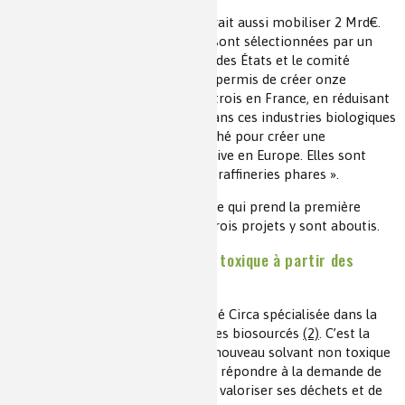
Son successeur jusqu’en 2027 devrait aussi mobiliser 2 Mrd€.
Les réponses aux appels d’offres sont sélectionnées par un
groupe mêlant les représentants des États et le comité
scientifique. Ces dispositions ont permis de créer onze
bioraffineries
(1)
en Europe dont trois en France, en réduisant
les risques des investissements dans ces industries biologiques
et en les connectant avec le marché pour créer une
bioéconomie durable et compétitive en Europe. Elles sont
dénommées « flagships » ou « bioraffineries phares ».
Voyons les résultats pour la France qui prend la première
place de ce programme puisque trois projets y sont aboutis.
RESOLUTE – Un biosolvant non toxique à partir des
déchets ligno-cellulosiques
C’est un projet mené par la société Circa spécialisée dans la
fabrication des solvants organiques biosourcés
(2)
. C’est la
production à grande échelle d’un nouveau solvant non toxique
à partir de résidus forestiers pour répondre à la demande de
l’industrie des pâtes et papiers de valoriser ses déchets et de