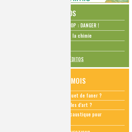
ÉDITOS
N₂O – protoxyde d’azote – STOP : DANGER !
La Coupe du monde de foot et la chimie
La transition alimentaire
TOUS LES ÉDITOS
QUESTIONS DU MOIS
Comment empêcher mon bouquet de faner ?
Comment restaurer des meubles d'art ?
Pourquoi ajouter de la soude caustique pour
déboucher un évier ?