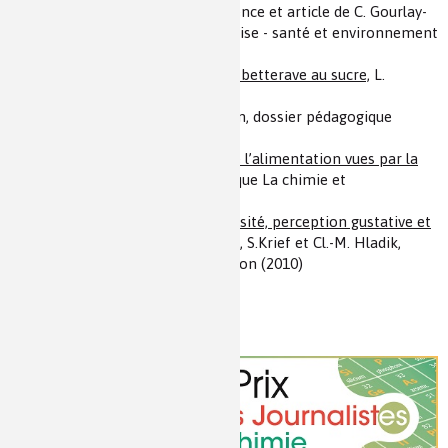
mise en œuvre de REACH
, conférence et article de C. Gourlay-
Francé, Colloque Chimie et expertise - santé et environnement
(2015)
(4)
Zoom sur le saccharose : de la betterave au sucre,
L.
Amann, Mediachimie
(5)
La chimie du vinaigre
, R. Guelin, dossier pédagogique
Mediachimie /Nathan
(6)
La science et la technologie de l’alimentation vues par la
chimie du bouillon
, H. This, Colloque La chimie et
l’alimentation (2010)
(7)
Au menu de nos cousins : diversité, perception gustative et
chimie des aliments des primates,
S.Krief et Cl.-M. Hladik,
Colloque La chimie et l’alimentation (2010)