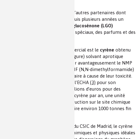
diversifier ses activités.
Circa avec l’université de York et d’autres partenaires dont
AgroParisTech a mis au point depuis plusieurs années un
procédé de fabrication de la
levoglucosénone (LGO)
intermédiaire pour les polymères spéciaux, des parfums et des
actifs pharmaceutiques.
Mais le principal débouché commercial est le
cyrène
obtenu
par hydrogénation du LGO (voir figure) solvant aprotique
dipolaire et chiral qui va remplacer avantageusement le NMP
(N-méthyl-2-pyrrolidone) et le DMF (N,N-dimethylformamide)
qui sont sous pression réglementaire à cause de leur toxicité.
Après avoir reçu l’approbation de l’ECHA
(3)
pour son
biosolvant et investi plusieurs millions d’euros pour des
pilotes produisant 100 tonnes de cyrène par an, une unité
industrielle est en cours de construction sur le site chimique
de Carling Saint-Avold pour produire environ 1000 tonnes fin
2022.
Suite à des travaux universitaires du CSIC de Madrid, le cyrène
s’est révélé avoir les propriétés chimiques et physiques idéales