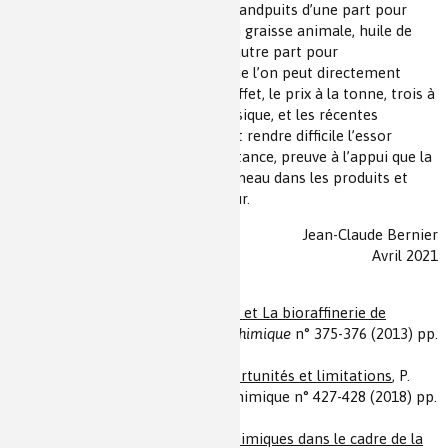
bioraffineries de la Mède ou de Grandpuits d’une part pour
assurer un approvisionnement en graisse animale, huile de
palme ou de cuisson usagée et d’autre part pour
commercialiser des carburants que l’on peut directement
incorporer dans le kérosène. En effet, le prix à la tonne, trois à
quatre fois celui du kérosène classique, et les récentes
fermetures de vols intérieurs vont rendre difficile l’essor
commercial sans mesures d’assistance, preuve à l’appui que la
bioingénierie en chimie a son créneau dans les produits et
intermédiaires chimiques de valeur.
Jean-Claude Bernier
Avril 2021
Pour en savoir plus
(1)
Introduction aux bioraffineries et La bioraffinerie de
Bazancourt-Pomacle
,
L'Actualité chimique
n° 375-376 (2013) pp.
46-48 et. 49-55
(2)
Les solvants biosourcés : opportunités et limitations
, P.
Marion et F. Jérôme, L’Actualité chimique n° 427-428 (2018) pp.
91-94
(3)
L’évaluation des substances chimiques dans le cadre de la