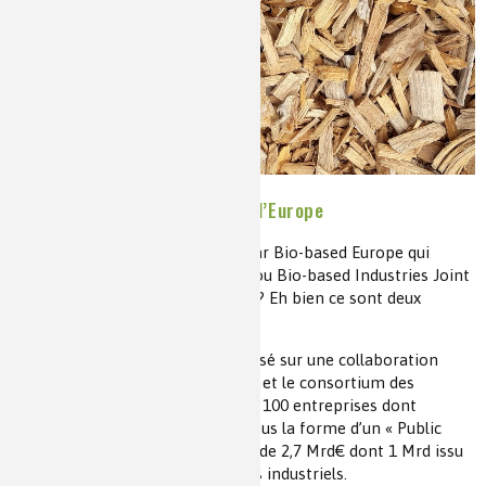
Les chimistes dans...
Enseignement
Chimie et Notre-Dame
Réactions en un clin d’oeil
Fiches métiers
Deux programmes pour verdir l’Europe
Connaissez-vous le CBE ou Circular Bio-based Europe qui
succède depuis février au BBI JU ou Bio-based Industries Joint
Undertaking ? Non pas vraiment ? Eh bien ce sont deux
programmes européens.
Le premier, créé en 2014, a été basé sur une collaboration
public–privé entre la commission et le consortium des
bioindustries composé de plus de 100 entreprises dont
plusieurs dizaines de la chimie. Sous la forme d’un « Public
Private Partnership »il a été doté de 2,7 Mrd€ dont 1 Mrd issu
de Bruxelles et 1,7 Mrd venant des industriels.