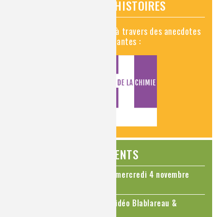
VIDÉOS HISTOIRES
Découvrez la chimie en vidéo à travers des anecdotes
historiques, insolites et amusantes :
ÉVÉNEMENTS
Colloque Chimie et Cerveau - mercredi 4 novembre
2026
Le cholestérol, une nouvelle vidéo Blablareau &
Mediachimie