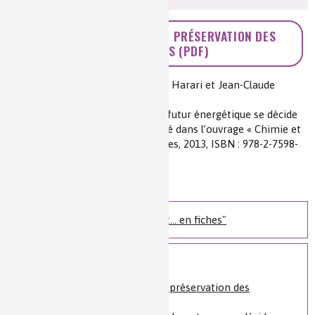
>> ÉNERGIE DU FUTUR ET PRÉSERVATION DES
RESSOURCES (PDF)
Auteur(s) :
Arnaud Charles, Andrée Harari et Jean-Claude
Bernier
Source(s) :
D’après l’article Notre futur énergétique se décide
aujourd’hui de Patrick Criqui publié dans l’ouvrage « Chimie et
enjeux énergétiques », EDP Sciences, 2013, ISBN : 978-2-7598-
0973-8
Niveau de lecture :
pour tous
Nature de la ressource :
article
Les ressources "Chimie et... en fiches"
Voir plus
[Quiz] Énergie du futur et préservation des
ressources