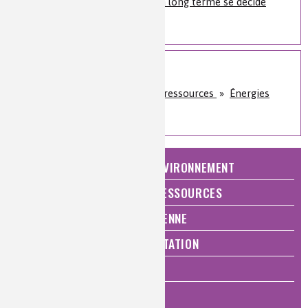
Notre futur énergétique à long terme se décide
aujourd’hui
Sur le même sujet
Énergie et économie des ressources
»
Énergies
fossiles
NATURE, AGRICULTURE ET ENVIRONNEMENT
ÉNERGIE ET ÉCONOMIE DES RESSOURCES
QUALITÉ DE VIE, VIE QUOTIDIENNE
SANTÉ, BIEN-ÊTRE ET ALIMENTATION
ANALYSES ET IMAGERIE
HISTOIRE DE LA CHIMIE