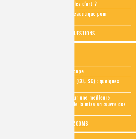
Comment restaurer des meubles d'art ?
Pourquoi ajouter de la soude caustique pour
déboucher un évier ?
TOUTES LES QUESTIONS
ZOOMS SUR...
Zoom sur la chimie au microscope
Zoom sur le CO₂ supercritique (CO₂ SC) : quelques
applications récentes
Zoom sur les sites Seveso, pour une meilleure
connaissance des risques et de la mise en œuvre des
mesures de prévention
TOUS LES ZOOMS