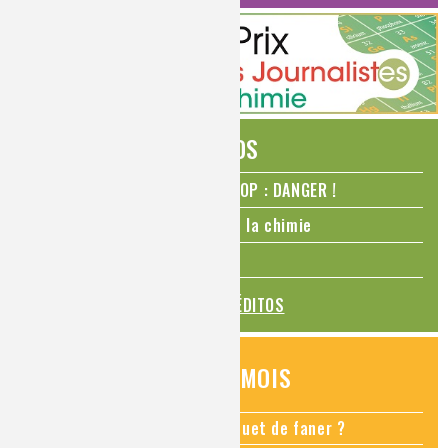
ÉDITOS
N₂O – protoxyde d’azote – STOP : DANGER !
La Coupe du monde de foot et la chimie
La transition alimentaire
TOUS LES ÉDITOS
QUESTIONS DU MOIS
Comment empêcher mon bouquet de faner ?