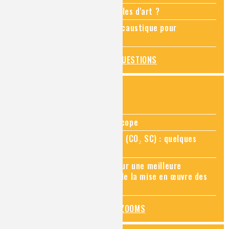
Comment restaurer des meubles d'art ?
Pourquoi ajouter de la soude caustique pour
déboucher un évier ?
TOUTES LES QUESTIONS
ZOOMS SUR...
Zoom sur la chimie au microscope
Zoom sur le CO₂ supercritique (CO₂ SC) : quelques
applications récentes
Zoom sur les sites Seveso, pour une meilleure
connaissance des risques et de la mise en œuvre des
mesures de prévention
TOUS LES ZOOMS