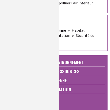
La photocatalyse pour dépolluer l'air intérieur
Sur le même sujet
Qualité de vie, vie quotidienne
»
Habitat
Santé, bien-être et alimentation
»
Sécurité du
consommateur
NATURE, AGRICULTURE ET ENVIRONNEMENT
ÉNERGIE ET ÉCONOMIE DES RESSOURCES
QUALITÉ DE VIE, VIE QUOTIDIENNE
SANTÉ, BIEN-ÊTRE ET ALIMENTATION
ANALYSES ET IMAGERIE
HISTOIRE DE LA CHIMIE