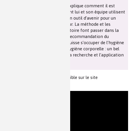
Marc Ledoux, chercheur CNRS, explique comment il est
Les chimistes dans...
Enseignement
Chimie et Notre-Dame
devenu entrepreneur et comment lui et son équipe utilisent
la photocatalyse pour en faire un outil d’avenir pour un
Réactions en un clin d’oeil
environnement intérieur meilleur. La méthode et les
appareils conçus par son laboratoire font passer dans la
réalité quotidienne l’excellente recommandation du
Fiches métiers
législateur pour que le citoyen puisse s’occuper de l’hygiène
de son habitat comme de son hygiène corporelle : un bel
exemple de la continuité entre la recherche et l’application
au service de l’homme.
Cette vidéo est également disponible sur le site
d'
universcience
.