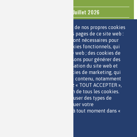
Mediachimie
Questions d'actualité - Juin - Juillet 2026
TOUS LES ÉVÉNEMENTS
Nous utilisons une sélection de nos propres cookies
et de cookies de tiers sur les pages de ce site web :
des cookies essentiels, qui sont nécessaires pour
ESPACE JEUNES
utiliser le site web ; des cookies fonctionnels, qui
facilitent l'utilisation du site web ; des cookies de
performance, que nous utilisons pour générer des
données agrégées sur l'utilisation du site web et
des statistiques ; et des cookies de marketing, qui
sont utilisés pour afficher du contenu, notamment
QUI SOMMES-NOUS ?
les vidéos. Si vous choisissez « TOUT ACCEPTER »,
PARTENAIRES
vous consentez à l'utilisation de tous les cookies.
OUTILS DE COMMUNICATION
Vous pouvez accepter ou refuser des types de
MENTIONS LÉGALES
cookies individuels et révoquer votre
POLITIQUE DES DONNÉES
consentement pour l'avenir à tout moment dans «
ACCESSIBILITÉ
Paramètres ».
RSS
Politique de confidentialité
CONTACT
Imprimer