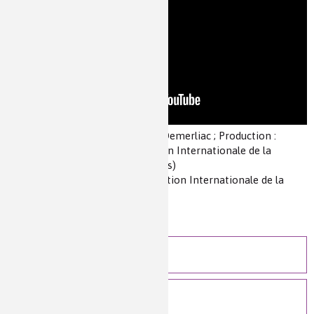
Auteur(s) :
Réalisation : François Demerliac ; Production :
Virtuel / Universcience / Fondation Internationale de la
Maison de la Chimie / Partenaire(s)
Source(s) :
Clins d'oeil de la Fondation Internationale de la
Maison de la Chimie
Niveau de lecture :
pour tous
Nature de la ressource :
vidéo
Des idées plein la Tech
Voir plus