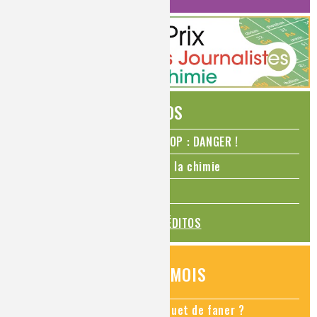
ÉDITOS
N₂O – protoxyde d’azote – STOP : DANGER !
La Coupe du monde de foot et la chimie
La transition alimentaire
TOUS LES ÉDITOS
QUESTIONS DU MOIS
Comment empêcher mon bouquet de faner ?