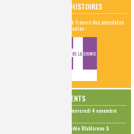
VIDÉOS HISTOIRES
Découvrez la chimie en vidéo à travers des anecdotes
historiques, insolites et amusantes :
ÉVÉNEMENTS
Colloque Chimie et Cerveau - mercredi 4 novembre
2026
Le cholestérol, une nouvelle vidéo Blablareau &