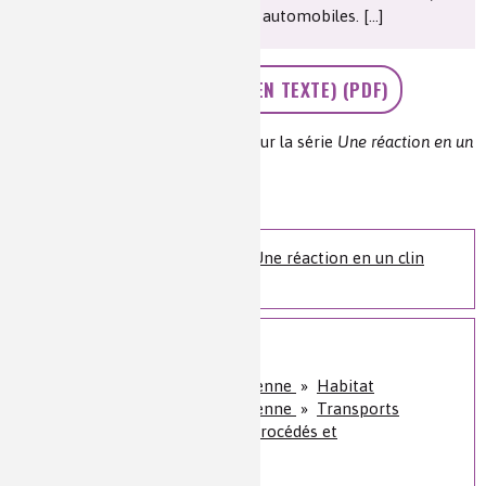
canettes et même des avions et automobiles. [...]
>> L'ÉLECTROLYSE (EN TEXTE) (PDF)
Auteur(s) :
Jean-Claude Bernier pour la série
Une réaction en un
clin d'oeil
(Mediachimie.org)
Niveau de lecture :
pour tous
Nature de la ressource :
article
Une réaction de la série Une réaction en un clin
d'oeil
Sur le même sujet
Qualité de vie, vie quotidienne
»
Habitat
Qualité de vie, vie quotidienne
»
Transports
Histoire de la chimie
»
Procédés et
instrumentation