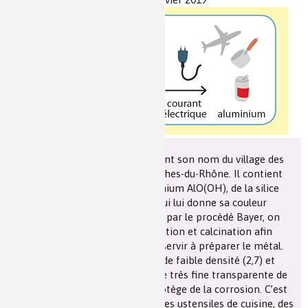
Les chimistes dans...
Enseignement
Chimie et Notre-Dame
Réactions en un clin d’oeil
Fiches métiers
La bauxite est un minerai qui tient son nom du village des
Baux-de-Provence dans les Bouches-du-Rhône. Il contient
50 % d’oxyde-hydroxyde d’aluminium AlO(OH), de la silice
SiO
et de l’oxyde de fer Fe
O
qui lui donne sa couleur
2
2
3
rouge. Broyé et traité à la soude par le procédé Bayer, on
purifie la bauxite après précipitation et calcination afin
d’obtenir l’alumine Al
O
qui va servir à préparer le métal.
2
3
L’aluminium est un métal léger de faible densité (2,7) et
reste brillant grâce à une couche très fine transparente de
son oxyde Al
O
stable qui le protège de la corrosion. C’est
2
3
pourquoi on l’utilise pour faire des ustensiles de cuisine, des