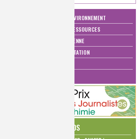
NATURE, AGRICULTURE ET ENVIRONNEMENT
ÉNERGIE ET ÉCONOMIE DES RESSOURCES
QUALITÉ DE VIE, VIE QUOTIDIENNE
SANTÉ, BIEN-ÊTRE ET ALIMENTATION
ANALYSES ET IMAGERIE
HISTOIRE DE LA CHIMIE
ÉDITOS