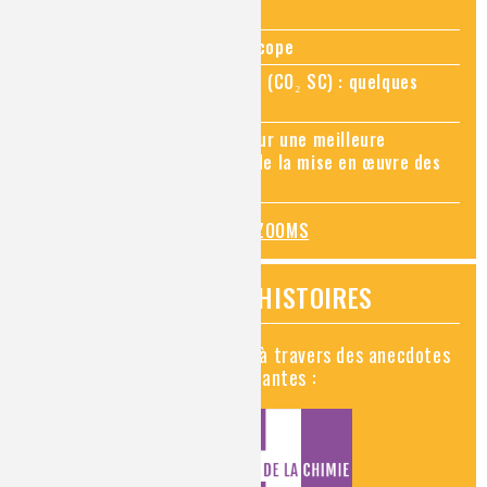
Zoom sur la chimie au microscope
Zoom sur le CO₂ supercritique (CO₂ SC) : quelques
applications récentes
Zoom sur les sites Seveso, pour une meilleure
connaissance des risques et de la mise en œuvre des
mesures de prévention
TOUS LES ZOOMS
VIDÉOS HISTOIRES
Découvrez la chimie en vidéo à travers des anecdotes
historiques, insolites et amusantes :