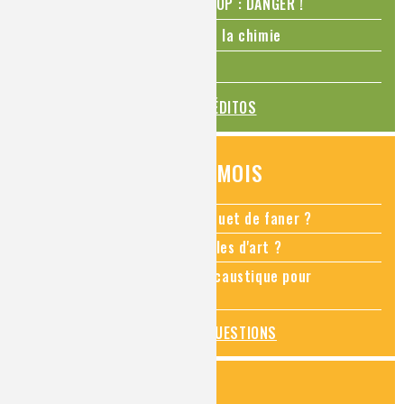
N₂O – protoxyde d’azote – STOP : DANGER !
La Coupe du monde de foot et la chimie
La transition alimentaire
TOUS LES ÉDITOS
QUESTIONS DU MOIS
Comment empêcher mon bouquet de faner ?
Comment restaurer des meubles d'art ?
Pourquoi ajouter de la soude caustique pour
déboucher un évier ?
TOUTES LES QUESTIONS
ZOOMS SUR...