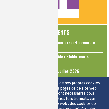
ÉVÉNEMENTS
Colloque Chimie et Cerveau - mercredi 4 novembre
2026
Le cholestérol, une nouvelle vidéo Blablareau &
Mediachimie
Questions d'actualité - Juin - Juillet 2026
TOUS LES ÉVÉNEMENTS
Nous utilisons une sélection de nos propres cookies
et de cookies de tiers sur les pages de ce site web :
des cookies essentiels, qui sont nécessaires pour
ESPACE JEUNES
utiliser le site web ; des cookies fonctionnels, qui
facilitent l'utilisation du site web ; des cookies de
performance, que nous utilisons pour générer des