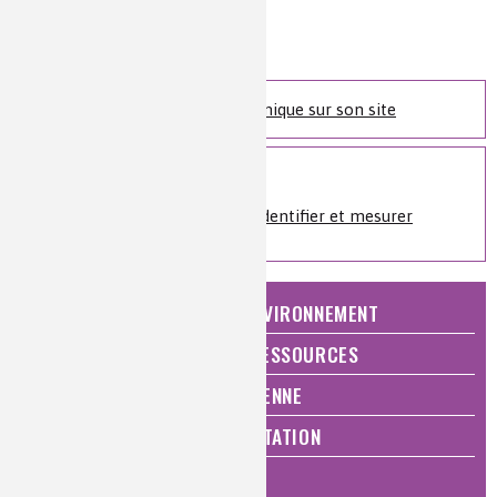
2011) p. 119-126
Niveau de lecture :
expert
Nature de la ressource :
article
Retrouvez l'Actualité Chimique sur son site
Sur le même sujet
Analyses et imagerie
»
Identifier et mesurer
NATURE, AGRICULTURE ET ENVIRONNEMENT
ÉNERGIE ET ÉCONOMIE DES RESSOURCES
QUALITÉ DE VIE, VIE QUOTIDIENNE
SANTÉ, BIEN-ÊTRE ET ALIMENTATION
ANALYSES ET IMAGERIE