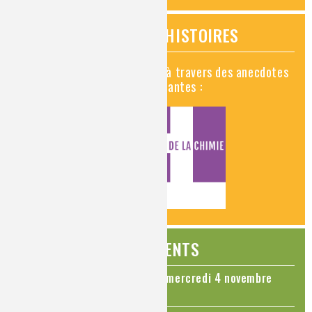
VIDÉOS HISTOIRES
Découvrez la chimie en vidéo à travers des anecdotes
historiques, insolites et amusantes :
ÉVÉNEMENTS
Colloque Chimie et Cerveau - mercredi 4 novembre
2026