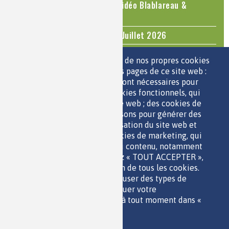
Le cholestérol, une nouvelle vidéo Blablareau &
Mediachimie
Questions d'actualité - Juin - Juillet 2026
TOUS LES ÉVÉNEMENTS
Nous utilisons une sélection de nos propres cookies
et de cookies de tiers sur les pages de ce site web :
des cookies essentiels, qui sont nécessaires pour
ESPACE JEUNES
utiliser le site web ; des cookies fonctionnels, qui
facilitent l'utilisation du site web ; des cookies de
performance, que nous utilisons pour générer des
données agrégées sur l'utilisation du site web et
des statistiques ; et des cookies de marketing, qui
sont utilisés pour afficher du contenu, notamment
QUI SOMMES-NOUS ?
les vidéos. Si vous choisissez « TOUT ACCEPTER »,
PARTENAIRES
vous consentez à l'utilisation de tous les cookies.
OUTILS DE COMMUNICATION
Vous pouvez accepter ou refuser des types de
MENTIONS LÉGALES
cookies individuels et révoquer votre
POLITIQUE DES DONNÉES
consentement pour l'avenir à tout moment dans «
ACCESSIBILITÉ
Paramètres ».
RSS
Politique de confidentialité