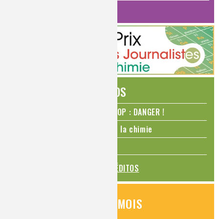
HISTOIRE DE LA CHIMIE
ÉDITOS
N₂O – protoxyde d’azote – STOP : DANGER !
La Coupe du monde de foot et la chimie
La transition alimentaire
TOUS LES ÉDITOS
QUESTIONS DU MOIS