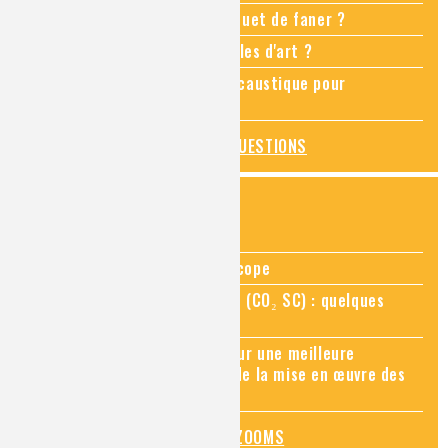
Comment empêcher mon bouquet de faner ?
Comment restaurer des meubles d'art ?
Pourquoi ajouter de la soude caustique pour
déboucher un évier ?
TOUTES LES QUESTIONS
ZOOMS SUR...
Zoom sur la chimie au microscope
Zoom sur le CO₂ supercritique (CO₂ SC) : quelques
applications récentes
Zoom sur les sites Seveso, pour une meilleure
connaissance des risques et de la mise en œuvre des
mesures de prévention
TOUS LES ZOOMS