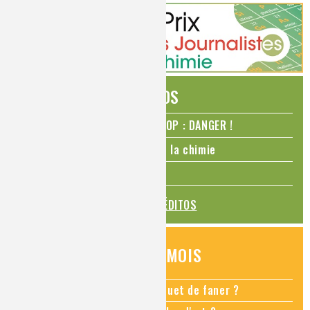
ÉDITOS
N₂O – protoxyde d’azote – STOP : DANGER !
La Coupe du monde de foot et la chimie
La transition alimentaire
TOUS LES ÉDITOS
QUESTIONS DU MOIS
Comment empêcher mon bouquet de faner ?