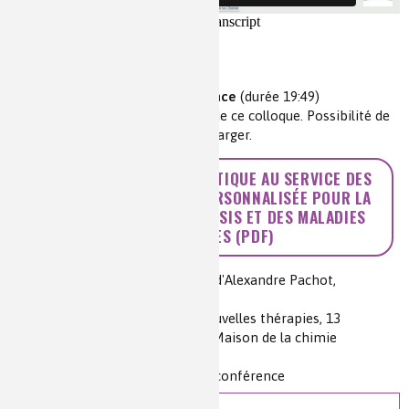
Vidéo de la conférence
(durée 19:49)
Retrouvez
ici
toutes les vidéos de ce colloque. Possibilité de
les télécharger.
>> L’INNOVATION DIAGNOSTIQUE AU SERVICE DES
DÉFIS DE LA MÉDECINE PERSONNALISÉE POUR LA
PRISE EN CHARGE DU SEPSIS ET DES MALADIES
INFECTIEUSES (PDF)
Auteur(s) :
D'après la conférence d'Alexandre Pachot,
bioMerieux, Marcy l’Étoile
Source(s) :
Colloque Chimie et nouvelles thérapies, 13
novembre 2019, Fondation de la Maison de la chimie
Niveau de lecture :
pour tous
Nature de la ressource :
article + conférence