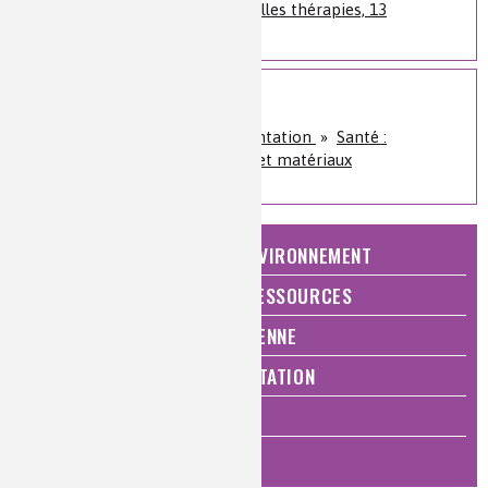
Colloque Chimie et nouvelles thérapies, 13
novembre 2019
Sur le même sujet
Santé, bien-être et alimentation
»
Santé :
diagnostics, traitements et matériaux
NATURE, AGRICULTURE ET ENVIRONNEMENT
ÉNERGIE ET ÉCONOMIE DES RESSOURCES
QUALITÉ DE VIE, VIE QUOTIDIENNE
SANTÉ, BIEN-ÊTRE ET ALIMENTATION
ANALYSES ET IMAGERIE
HISTOIRE DE LA CHIMIE