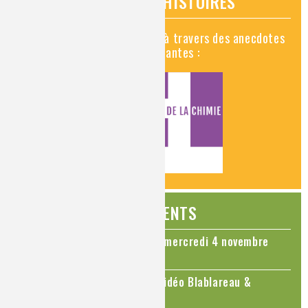
VIDÉOS HISTOIRES
Découvrez la chimie en vidéo à travers des anecdotes
historiques, insolites et amusantes :
ÉVÉNEMENTS
Colloque Chimie et Cerveau - mercredi 4 novembre
2026
Le cholestérol, une nouvelle vidéo Blablareau &
Mediachimie