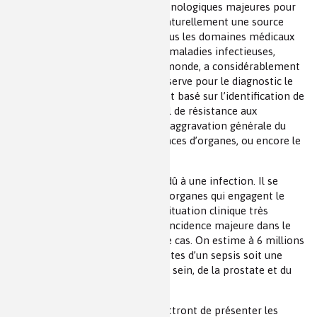
s’expliquent par des ruptures technologiques majeures pour
lesquelles la chimie représente naturellement une source
d’innovation essentielle. Parmi tous les domaines médicaux
concernés, la prise en charge des maladies infectieuses,
première cause de décès dans le monde, a considérablement
profité de ces avancées. Ceci s’observe pour le diagnostic le
plus précoce possible, notamment basé sur l’identification de
l’agent pathogène et de son profil de résistance aux
antibiotiques, pour le pronostic d’aggravation générale du
patient et la survenue de défaillances d’organes, ou encore le
suivi de la réponse au traitement.
Le sepsis est un syndrome grave dû à une infection. Il se
caractérise par des défaillances d’organes qui engagent le
pronostic vital du patient. Cette situation clinique très
méconnue du grand public a une incidence majeure dans le
monde avec plus de 30 millions de cas. On estime à 6 millions
le nombre de décès par an des suites d’un sepsis soit une
mortalité supérieure au cancer du sein, de la prostate et du
poumon réunis.
Des cas cliniques concrets permettront de présenter les