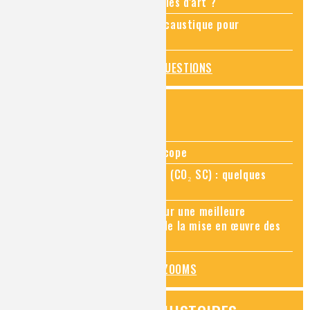
Comment restaurer des meubles d'art ?
Pourquoi ajouter de la soude caustique pour
déboucher un évier ?
TOUTES LES QUESTIONS
ZOOMS SUR...
Zoom sur la chimie au microscope
Zoom sur le CO₂ supercritique (CO₂ SC) : quelques
applications récentes
Zoom sur les sites Seveso, pour une meilleure
connaissance des risques et de la mise en œuvre des
mesures de prévention
TOUS LES ZOOMS