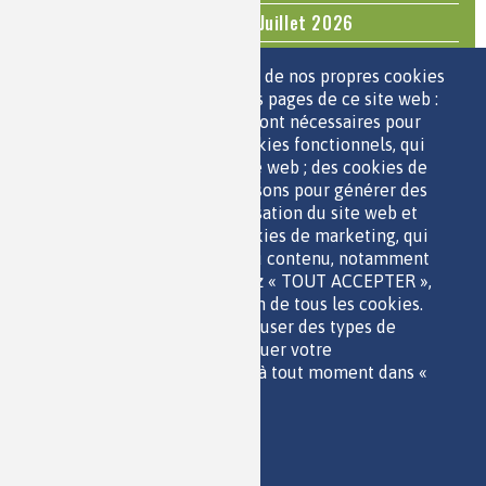
Questions d'actualité - Juin - Juillet 2026
TOUS LES ÉVÉNEMENTS
Nous utilisons une sélection de nos propres cookies
et de cookies de tiers sur les pages de ce site web :
des cookies essentiels, qui sont nécessaires pour
ESPACE JEUNES
utiliser le site web ; des cookies fonctionnels, qui
facilitent l'utilisation du site web ; des cookies de
performance, que nous utilisons pour générer des
données agrégées sur l'utilisation du site web et
des statistiques ; et des cookies de marketing, qui
sont utilisés pour afficher du contenu, notamment
QUI SOMMES-NOUS ?
les vidéos. Si vous choisissez « TOUT ACCEPTER »,
PARTENAIRES
vous consentez à l'utilisation de tous les cookies.
OUTILS DE COMMUNICATION
Vous pouvez accepter ou refuser des types de
MENTIONS LÉGALES
cookies individuels et révoquer votre
POLITIQUE DES DONNÉES
consentement pour l'avenir à tout moment dans «
ACCESSIBILITÉ
Paramètres ».
RSS
Politique de confidentialité
CONTACT
Imprimer