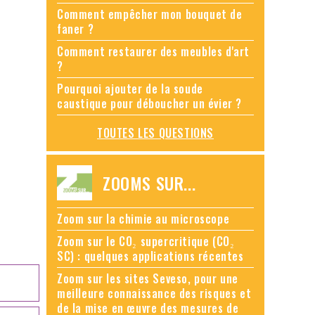
Comment empêcher mon bouquet de
faner ?
Comment restaurer des meubles d'art
?
Pourquoi ajouter de la soude
caustique pour déboucher un évier ?
TOUTES LES QUESTIONS
ZOOMS SUR...
Zoom sur la chimie au microscope
Zoom sur le CO₂ supercritique (CO₂
SC) : quelques applications récentes
Zoom sur les sites Seveso, pour une
meilleure connaissance des risques et
de la mise en œuvre des mesures de