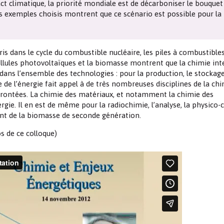
ct climatique, la priorité mondiale est de décarboniser le bouquet
Les chimistes dans...
Enseignement
Chimie et Notre-Dame
s exemples choisis montrent que ce scénario est possible pour la
Réactions en un clin d’oeil
is dans le cycle du combustible nucléaire, les piles à combustibles
cellules photovoltaïques et la biomasse montrent que la chimie int
Fiches métiers
 dans l’ensemble des technologies : pour la production, le stockage
e de l’énergie fait appel à de très nombreuses disciplines de la ch
nfrontées. La chimie des matériaux, et notamment la chimie des
rgie. Il en est de même pour la radiochimie, l’analyse, la physico-
nt de la biomasse de seconde génération.
s de ce colloque)