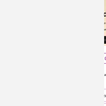
>> LA CHIMIE, UNE SCIE
Auteur(s) :
Bernard Bigot
Source(s) :
Colloque 14 novembre 2012, Fondation de la
Niveau de lecture :
pour tous
Nature de la ressource :
article + conférence
Colloque Chimie et enjeux énergétiques, 14 n