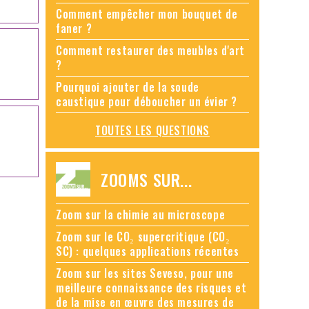
Comment empêcher mon bouquet de
faner ?
Comment restaurer des meubles d'art
?
Pourquoi ajouter de la soude
caustique pour déboucher un évier ?
TOUTES LES QUESTIONS
ZOOMS SUR...
Zoom sur la chimie au microscope
Zoom sur le CO₂ supercritique (CO₂
SC) : quelques applications récentes
Zoom sur les sites Seveso, pour une
meilleure connaissance des risques et
de la mise en œuvre des mesures de