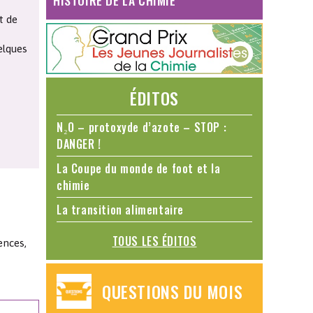
HISTOIRE DE LA CHIMIE
t de
elques
ÉDITOS
N₂O – protoxyde d’azote – STOP :
DANGER !
La Coupe du monde de foot et la
chimie
La transition alimentaire
TOUS LES ÉDITOS
ences,
QUESTIONS DU MOIS