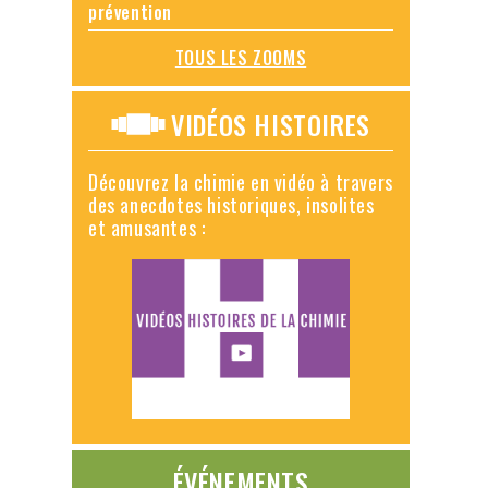
prévention
TOUS LES ZOOMS
VIDÉOS HISTOIRES
Découvrez la chimie en vidéo à travers
des anecdotes historiques, insolites
et amusantes :
ÉVÉNEMENTS