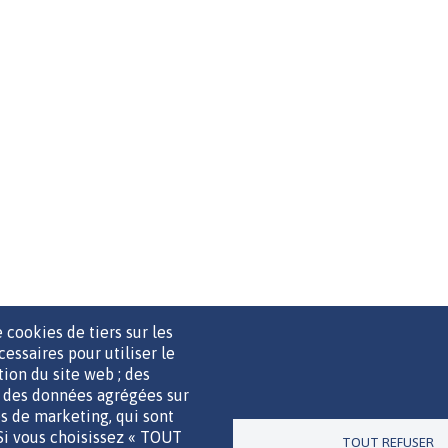
 cookies de tiers sur les
cessaires pour utiliser le
ation du site web ; des
r des données agrégées sur
UTILS DE COMMUNICATION
MENTIONS LÉGALES
POLITIQUE D
ies de marketing, qui sont
 Si vous choisissez « TOUT
TOUT REFUSER