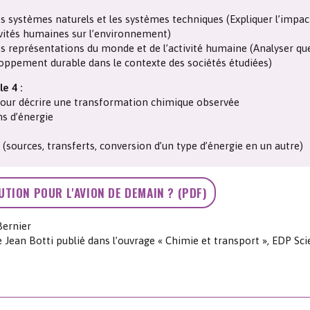
Les chimistes dans...
Enseignement
Chimie et Notre-Dame
es systèmes naturels et les systèmes techniques (Expliquer l’impac
ivités humaines sur l’environnement)
es représentations du monde et de l’activité humaine (Analyser qu
Réactions en un clin d’oeil
oppement durable dans le contexte des sociétés étudiées)
e 4 :
Fiches métiers
 pour décrire une transformation chimique observée
ns d’énergie
(sources, transferts, conversion d’un type d’énergie en un autre)
LUTION POUR L'AVION DE DEMAIN ? (PDF)
Bernier
e Jean Botti publié dans l’ouvrage « Chimie et transport », EDP Sci