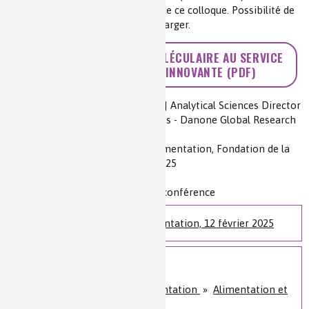
Retrouvez
ici
toutes les vidéos de ce colloque. Possibilité de
les télécharger.
>> LA COMPRÉHENSION MOLÉCULAIRE AU SERVICE
D’UNE ALIMENTATION INNOVANTE (PDF)
Auteur(s) :
Christian CAMPARGUE | Analytical Sciences Director
- Advanced Technology Ingredients - Danone Global Research
& Innovation Center
Source(s) :
Colloque Chimie et Alimentation, Fondation de la
Maison de la Chimie, 12 février 2025
Niveau de lecture :
pour tous
Nature de la ressource :
article + conférence
Colloque Chimie et Alimentation, 12 février 2025
Sur le même sujet
Santé, bien-être et alimentation
»
Alimentation et
plaisir des sens