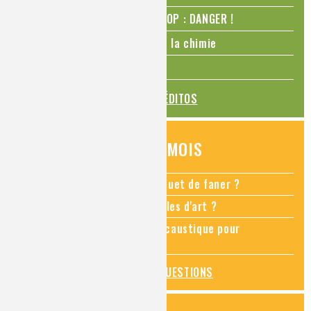
N₂O – protoxyde d’azote – STOP : DANGER !
La Coupe du monde de foot et la chimie
La transition alimentaire
TOUS LES ÉDITOS
QUESTIONS DU MOIS
Comment empêcher mon bouquet de faner ?
Comment restaurer des meubles d'art ?
Pourquoi ajouter de la soude caustique pour
déboucher un évier ?
TOUTES LES QUESTIONS