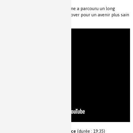
Depuis 1919, le petit pot de Danone a parcouru un long
chemin, et nous continuons à innover pour un avenir plus sain
et durable.
Vidéo de la conférence
(durée : 19:35)