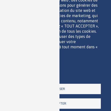
facilitent l'utilisation du site web ; des cookies de
performance, que nous utilisons pour générer des
données agrégées sur l'utilisation du site web et
des statistiques ; et des cookies de marketing, qui
sont utilisés pour afficher du contenu, notamment
QUI SOMMES-NOUS ?
les vidéos. Si vous choisissez « TOUT ACCEPTER »,
PARTENAIRES
vous consentez à l'utilisation de tous les cookies.
OUTILS DE COMMUNICATION
Vous pouvez accepter ou refuser des types de
MENTIONS LÉGALES
cookies individuels et révoquer votre
POLITIQUE DES DONNÉES
consentement pour l'avenir à tout moment dans «
ACCESSIBILITÉ
Paramètres ».
RSS
Politique de confidentialité
CONTACT
Imprimer
Paramètres
Un site de la
TOUT REFUSER
TOUT ACCEPTER