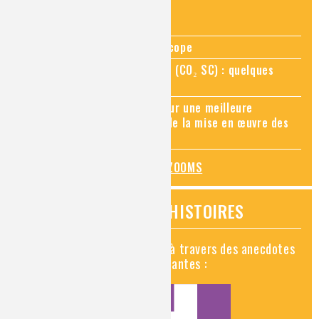
ZOOMS SUR...
Zoom sur la chimie au microscope
Zoom sur le CO₂ supercritique (CO₂ SC) : quelques
applications récentes
Zoom sur les sites Seveso, pour une meilleure
connaissance des risques et de la mise en œuvre des
mesures de prévention
TOUS LES ZOOMS
VIDÉOS HISTOIRES
Découvrez la chimie en vidéo à travers des anecdotes
historiques, insolites et amusantes :