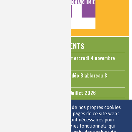
ÉVÉNEMENTS
Colloque Chimie et Cerveau - mercredi 4 novembre
2026
Le cholestérol, une nouvelle vidéo Blablareau &
Mediachimie
Questions d'actualité - Juin - Juillet 2026
TOUS LES ÉVÉNEMENTS
Nous utilisons une sélection de nos propres cookies
et de cookies de tiers sur les pages de ce site web :
des cookies essentiels, qui sont nécessaires pour
ESPACE JEUNES
utiliser le site web ; des cookies fonctionnels, qui