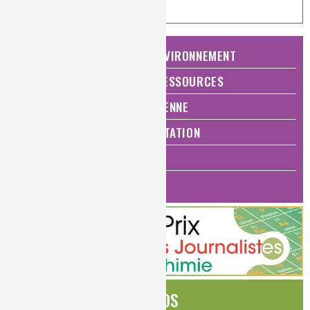
NATURE, AGRICULTURE ET ENVIRONNEMENT
ÉNERGIE ET ÉCONOMIE DES RESSOURCES
QUALITÉ DE VIE, VIE QUOTIDIENNE
SANTÉ, BIEN-ÊTRE ET ALIMENTATION
ANALYSES ET IMAGERIE
HISTOIRE DE LA CHIMIE
ÉDITOS