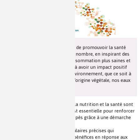
Les chimistes dans...
Enseignement
Chimie et Notre-Dame
Réactions en un clin d’oeil
Fiches métiers
Chez Danone, notre mission est de promouvoir la santé
par l'alimentation au plus grand nombre, en inspirant des
pratiques alimentaires et de consommation plus saines et
durables. Nous nous engageons à avoir un impact positif
sur la nutrition, la société et l'environnement, que ce soit à
travers nos produits laitiers et d'origine végétale, nos eaux
ou notre nutrition spécialisée.
Nous croyons que l'alimentation, la nutrition et la santé sont
indissociables, et que la science est essentielle pour renforcer
ce lien. Nos produits sont développés grâce à une démarche
scientifique
rigoureuse et des analyses moléculaires précises qui
garantissent leur qualité et leurs bénéfices en réponse aux