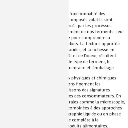
attentes des consommateurs.
La structure macromoléculaire, la fonctionnalité des
polymères et la disponibilité des composés volatils sont
autant de facteurs cruciaux influencés par les processus
industriels, y compris le comportement de nos ferments. Leur
caractérisation fine est essentielle pour comprendre la
perception sensorielle de nos produits. La texture, apportée
par les protéines ou les polysaccharides, et la richesse en
composés volatils, vecteurs du goût et de l'odeur, résultent
d'une interaction complexe entre le type de ferment, le
processus appliqué, la matrice alimentaire et l'emballage.
Grâce à des approches analytiques physiques et chimiques
complémentaires, nous comprenons finement les
interactions moléculaires et définissons des signatures
produits répondant aux préférences des consommateurs. En
mobilisant des techniques structurales comme la microscopie,
la granulométrie ou la rhéologie, combinées à des approches
chimiques autour de la chromatographie liquide ou en phase
gazeuse, nous offrons une réponse complète à la
caractérisation moléculaire des produits alimentaires.