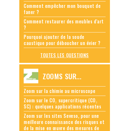
Comment empêcher mon bouquet de
faner ?
Comment restaurer des meubles d'art
?
Pourquoi ajouter de la soude
caustique pour déboucher un évier ?
TOUTES LES QUESTIONS
ZOOMS SUR...
Zoom sur la chimie au microscope
Zoom sur le CO₂ supercritique (CO₂
SC) : quelques applications récentes
Zoom sur les sites Seveso, pour une
meilleure connaissance des risques et
de la mise en œuvre des mesures de