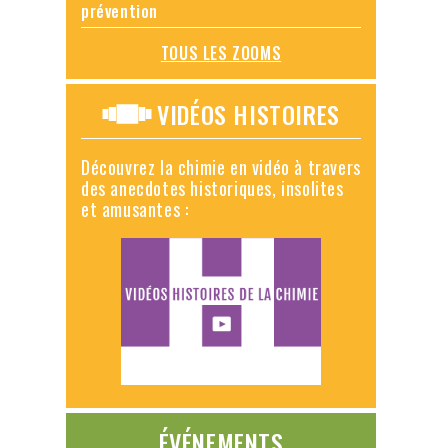
prévention
TOUS LES ZOOMS
VIDÉOS HISTOIRES
Découvrez la chimie en vidéo à travers
des anecdotes historiques, insolites
et amusantes :
ÉVÉNEMENTS