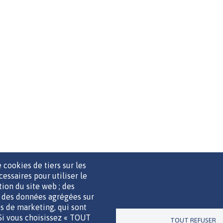
 cookies de tiers sur les
cessaires pour utiliser le
ation du site web ; des
r des données agrégées sur
UTILS DE COMMUNICATION
MENTIONS LÉGALES
POLITIQUE D
ies de marketing, qui sont
 Si vous choisissez « TOUT
TOUT REFUSER