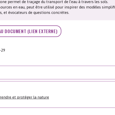
bone permet de traçage du transport de l’eau à travers les sols.
Les chimistes dans...
Enseignement
Chimie et Notre-Dame
sources en eau, peut être utilisé pour inspirer des modèles simplifi
ns, et évocateurs de questions concrètes.
Réactions en un clin d’oeil
AU DOCUMENT (LIEN EXTERNE)
Fiches métiers
5-29
endre et protéger la nature