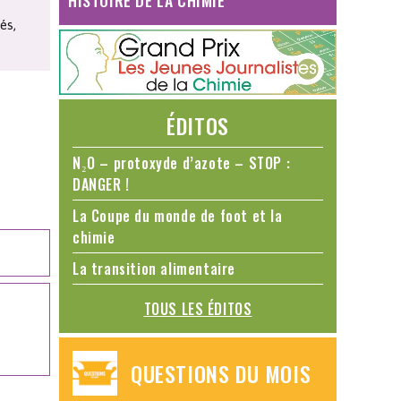
HISTOIRE DE LA CHIMIE
és,
ÉDITOS
N₂O – protoxyde d’azote – STOP :
DANGER !
La Coupe du monde de foot et la
chimie
La transition alimentaire
TOUS LES ÉDITOS
QUESTIONS DU MOIS