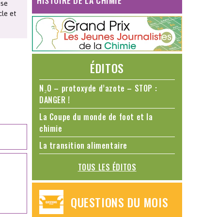
HISTOIRE DE LA CHIMIE
ise
le et
ÉDITOS
N₂O – protoxyde d’azote – STOP :
DANGER !
La Coupe du monde de foot et la
chimie
La transition alimentaire
TOUS LES ÉDITOS
QUESTIONS DU MOIS