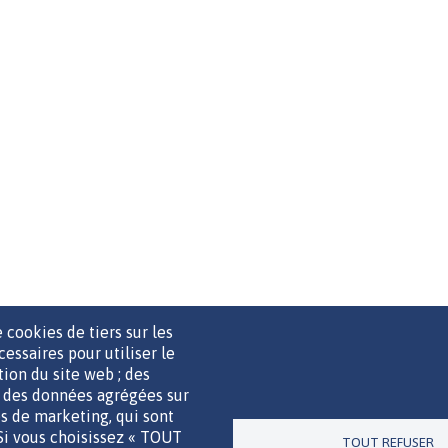
 cookies de tiers sur les
cessaires pour utiliser le
ation du site web ; des
r des données agrégées sur
UTILS DE COMMUNICATION
MENTIONS LÉGALES
POLITIQUE D
ies de marketing, qui sont
 Si vous choisissez « TOUT
TOUT REFUSER