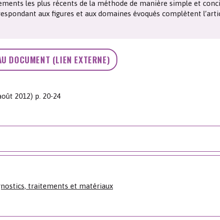
ements les plus récents de la méthode de manière simple et conc
Les chimistes dans...
Enseignement
Chimie et Notre-Dame
respondant aux figures et aux domaines évoqués complètent l’artic
Réactions en un clin d’oeil
AU DOCUMENT (LIEN EXTERNE)
Fiches métiers
août 2012) p. 20-24
gnostics, traitements et matériaux