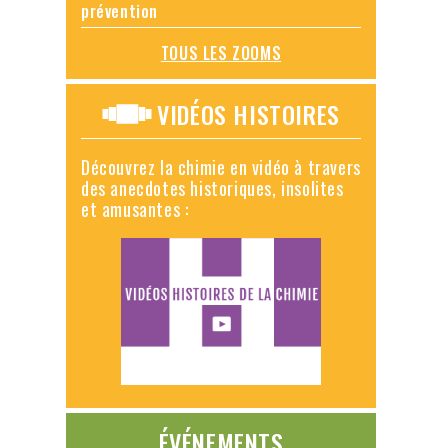
prévention
TOUS LES ZOOMS
VIDÉOS HISTOIRES
Découvrez la chimie en vidéo à travers
des anecdotes historiques, insolites
et amusantes :
ÉVÉNEMENTS