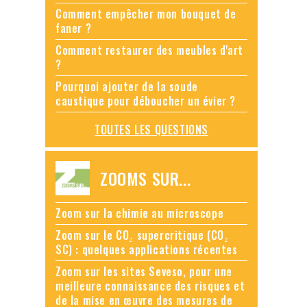
Comment empêcher mon bouquet de
faner ?
Comment restaurer des meubles d'art
?
Pourquoi ajouter de la soude
caustique pour déboucher un évier ?
TOUTES LES QUESTIONS
ZOOMS SUR...
Zoom sur la chimie au microscope
Zoom sur le CO₂ supercritique (CO₂
SC) : quelques applications récentes
Zoom sur les sites Seveso, pour une
meilleure connaissance des risques et
de la mise en œuvre des mesures de