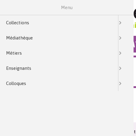
Menu
Collections
Médiathèque
COLLECTIONS
MÉDIA
Métiers
MÉDIATHÈQUE
Enseignants
LA SYNTHÈSE DE L'INDIGO
Colloques
Mots clés :
bleu indigo, solvant, réaction chimique
Date de publication :
Mardi 07 novembre 2017
Synthèse du bleu indigo et découverte de ses propriété