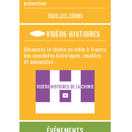
prévention
TOUS LES ZOOMS
VIDÉOS HISTOIRES
Découvrez la chimie en vidéo à travers
des anecdotes historiques, insolites
et amusantes :
ÉVÉNEMENTS