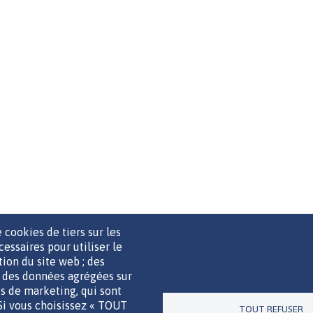
 cookies de tiers sur les
cessaires pour utiliser le
ation du site web ; des
r des données agrégées sur
UTILS DE COMMUNICATION
MENTIONS LÉGALES
POLITIQUE D
ies de marketing, qui sont
 Si vous choisissez « TOUT
TOUT REFUSER