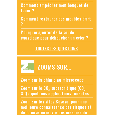
Comment empêcher mon bouquet de
faner ?
Comment restaurer des meubles d'art
?
Pourquoi ajouter de la soude
caustique pour déboucher un évier ?
TOUTES LES QUESTIONS
ZOOMS SUR...
Zoom sur la chimie au microscope
Zoom sur le CO₂ supercritique (CO₂
SC) : quelques applications récentes
Zoom sur les sites Seveso, pour une
meilleure connaissance des risques et
de la mise en œuvre des mesures de